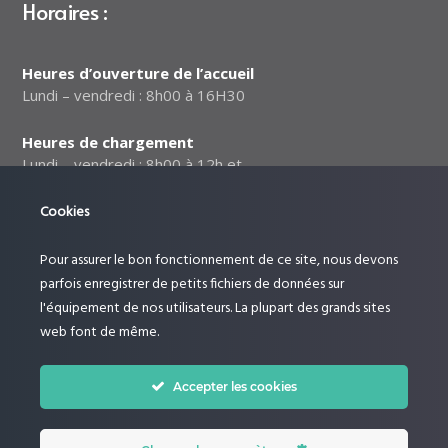
Horaires :
Heures d’ouverture de l’accueil
Lundi – vendredi : 8h00 à 16H30
Heures de chargement
Lundi – vendredi : 8h00 à 12h et
de 13h à 16h00
Cookies
Notre politique relative à la
sécurité des données
Pour assurer le bon fonctionnement de ce site, nous devons
parfois enregistrer de petits fichiers de données sur
Suivez-nous :
l'équipement de nos utilisateurs. La plupart des grands sites
web font de même.
Accepter les cookies