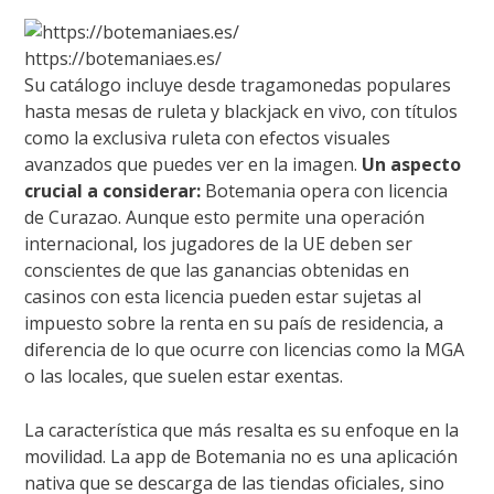
https://botemaniaes.es/
Su catálogo incluye desde tragamonedas populares
hasta mesas de ruleta y blackjack en vivo, con títulos
como la exclusiva ruleta con efectos visuales
avanzados que puedes ver en la imagen.
Un aspecto
crucial a considerar:
Botemania opera con licencia
de Curazao. Aunque esto permite una operación
internacional, los jugadores de la UE deben ser
conscientes de que las ganancias obtenidas en
casinos con esta licencia pueden estar sujetas al
impuesto sobre la renta en su país de residencia, a
diferencia de lo que ocurre con licencias como la MGA
o las locales, que suelen estar exentas.
La característica que más resalta es su enfoque en la
movilidad. La app de Botemania no es una aplicación
nativa que se descarga de las tiendas oficiales, sino