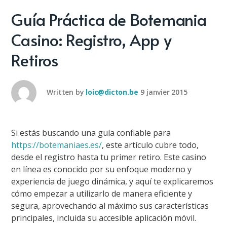
Guía Práctica de Botemania
Casino: Registro, App y
Retiros
Written by
loic@dicton.be
9 janvier 2015
Si estás buscando una guía confiable para
https://botemaniaes.es/
, este artículo cubre todo,
desde el registro hasta tu primer retiro. Este casino
en línea es conocido por su enfoque moderno y
experiencia de juego dinámica, y aquí te explicaremos
cómo empezar a utilizarlo de manera eficiente y
segura, aprovechando al máximo sus características
principales, incluida su accesible aplicación móvil.