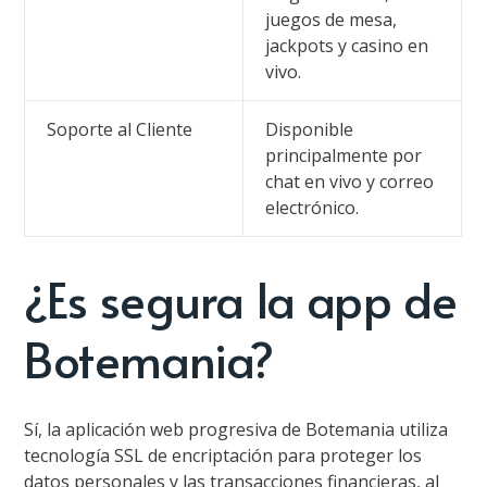
juegos de mesa,
jackpots y casino en
vivo.
Soporte al Cliente
Disponible
principalmente por
chat en vivo y correo
electrónico.
¿Es segura la app de
Botemania?
Sí, la aplicación web progresiva de Botemania utiliza
tecnología SSL de encriptación para proteger los
datos personales y las transacciones financieras, al