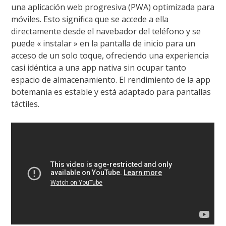
una aplicación web progresiva (PWA) optimizada para
móviles. Esto significa que se accede a ella
directamente desde el navebador del teléfono y se
puede « instalar » en la pantalla de inicio para un
acceso de un solo toque, ofreciendo una experiencia
casi idéntica a una app nativa sin ocupar tanto
espacio de almacenamiento. El rendimiento de la app
botemania es estable y está adaptado para pantallas
táctiles.