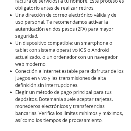
factura de servicios) a tu nombre. Este proceso es
obligatorio antes de realizar retiros.
Una dirección de correo electrónico válida y de
uso personal. Te recomendamos activar la
autenticación en dos pasos (2FA) para mayor
seguridad.
Un dispositivo compatible: un smartphone o
tablet con sistema operativo iOS o Android
actualizado, o un ordenador con un navegador
web moderno.
Conectión a Internet estable para disfrutar de los
juegos en vivo y las transmisiones de alta
definición sin interrupciones.
Elegir un método de pago principal para tus
depósitos. Botemania suele aceptar tarjetas,
monederos electrónicos y transferencias
bancarias. Verifica los límites mínimos y máximos,
así como los tiempos de procesamiento.