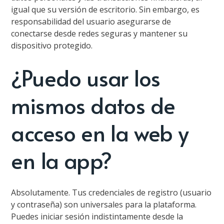
igual que su versión de escritorio. Sin embargo, es
responsabilidad del usuario asegurarse de
conectarse desde redes seguras y mantener su
dispositivo protegido.
¿Puedo usar los
mismos datos de
acceso en la web y
en la app?
Absolutamente. Tus credenciales de registro (usuario
y contraseña) son universales para la plataforma.
Puedes iniciar sesión indistintamente desde la