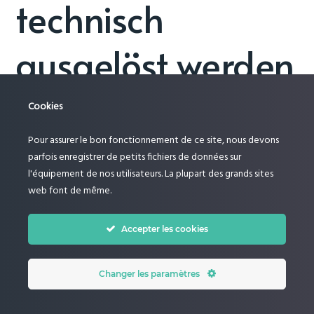
technisch
ausgelöst werden
Cookies
Bonusfunktionen starten meist durch bestimmte
Ereignisse im Spiel, die der Entwickler festlegt. Diese
Pour assurer le bon fonctionnement de ce site, nous devons
Auslöser können Symbole oder Kombinationen sein,
parfois enregistrer de petits fichiers de données sur
die auf den Walzen erscheinen – etwa drei Scatter bei
l'équipement de nos utilisateurs. La plupart des grands sites
Starburst von NetEnt oder Bonussymbole bei Big
web font de même.
Bass Bonanza von Pragmatic Play. Das System
erkennt diese Muster in Echtzeit und aktiviert
daraufhin den Bonus.
Accepter les cookies
Changer les paramètres