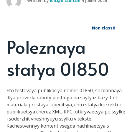
Written by
loic@dicton.be
4 juillet 2026
Non classé
Poleznaya
statya 01850
Eto testovaya publikaciya nomer 01850, sozdannaya
dlya proverki raboty postinga na sayty iz bazy. Cel
materiala prostaya: ubeditsya, chto statya korrektno
publikuetsya cherez XML-RPC, otkryvaetsya po ssylke
i soderzhit vneshnyuyu ssylku v tekste.
Kachestvennyy kontent vsegda nachinaetsya s