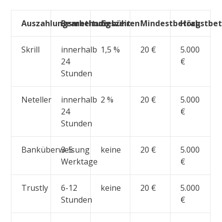
Auszahlungsmethode
Bearbeitungszeit
Gebühren
Mindestbetrag
Höchstbe
Skrill
innerhalb
1,5 %
20 €
5.000
24
€
Stunden
Neteller
innerhalb
2 %
20 €
5.000
24
€
Stunden
Banküberweisung
3-5
keine
20 €
5.000
Werktage
€
Trustly
6-12
keine
20 €
5.000
Stunden
€