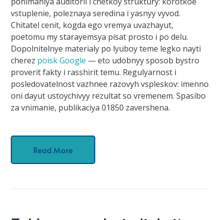
ponimaniya auditorii i chetkoy struktury: korotkoe
vstuplenie, poleznaya seredina i yasnyy vyvod.
Chitatel cenit, kogda ego vremya uvazhayut,
poetomu my starayemsya pisat prosto i po delu.
Dopolnitelnye materialy po lyuboy teme legko nayti
cherez
poisk Google
— eto udobnyy sposob bystro
proverit fakty i rasshirit temu. Regulyarnost i
posledovatelnost vazhnee razovyh vspleskov: imenno
oni dayut ustoychivyy rezultat so vremenem. Spasibo
za vnimanie, publikaciya 01850 zavershena.
Read More