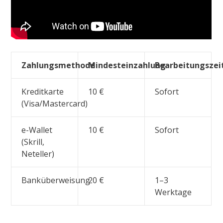
Zahlungsmethode
Mindesteinzahlung
Bearbeitungszei
Kreditkarte
10 €
Sofort
(Visa/Mastercard)
e-Wallet
10 €
Sofort
(Skrill,
Neteller)
Banküberweisung
20 €
1–3
Werktage