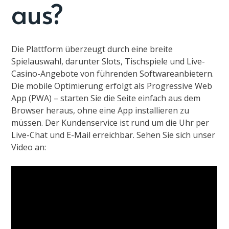
aus?
Die Plattform überzeugt durch eine breite
Spielauswahl, darunter Slots, Tischspiele und Live-
Casino-Angebote von führenden Softwareanbietern.
Die mobile Optimierung erfolgt als Progressive Web
App (PWA) – starten Sie die Seite einfach aus dem
Browser heraus, ohne eine App installieren zu
müssen. Der Kundenservice ist rund um die Uhr per
Live-Chat und E-Mail erreichbar. Sehen Sie sich unser
Video an: