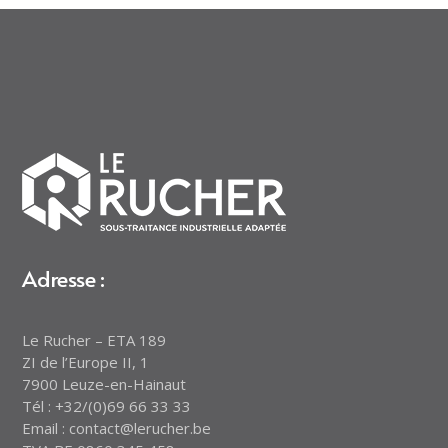
Adresse :
Le Rucher – ETA 189
ZI de l’Europe II, 1
7900 Leuze-en-Hainaut
Tél : +32/(0)69 66 33 33
Email : contact@lerucher.be