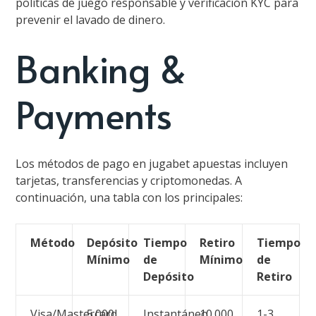
políticas de juego responsable y verificación KYC para
prevenir el lavado de dinero.
Banking &
Payments
Los métodos de pago en jugabet apuestas incluyen
tarjetas, transferencias y criptomonedas. A
continuación, una tabla con los principales:
Método
Depósito
Tiempo
Retiro
Tiempo
Mínimo
de
Mínimo
de
Depósito
Retiro
Visa/Mastercard
5.000
Instantáneo
10.000
1-3