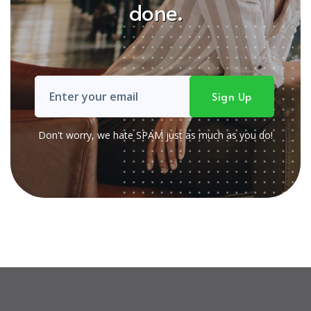
done.
Don't worry, we hate SPAM just as much as you do!