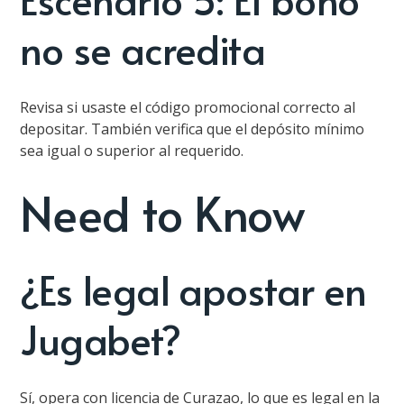
no se acredita
Revisa si usaste el código promocional correcto al
depositar. También verifica que el depósito mínimo
sea igual o superior al requerido.
Need to Know
¿Es legal apostar en
Jugabet?
Sí, opera con licencia de Curazao, lo que es legal en la