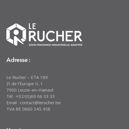
Adresse :
Le Rucher – ETA 189
ZI de l’Europe II, 1
7900 Leuze-en-Hainaut
Tél : +32/(0)69 66 33 33
Email : contact@lerucher.be
TVA BE 0860 345 458