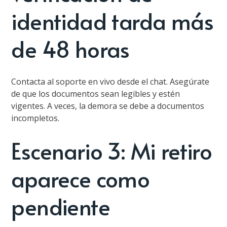
identidad tarda más
de 48 horas
Contacta al soporte en vivo desde el chat. Asegúrate
de que los documentos sean legibles y estén
vigentes. A veces, la demora se debe a documentos
incompletos.
Escenario 3: Mi retiro
aparece como
pendiente