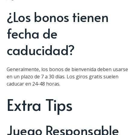
¿Los bonos tienen
fecha de
caducidad?
Generalmente, los bonos de bienvenida deben usarse
en un plazo de 7 a 30 días. Los giros gratis suelen
caducar en 24-48 horas.
Extra Tips
Juego Responsable