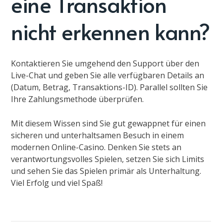
eine Transaktion
nicht erkennen kann?
Kontaktieren Sie umgehend den Support über den
Live-Chat und geben Sie alle verfügbaren Details an
(Datum, Betrag, Transaktions-ID). Parallel sollten Sie
Ihre Zahlungsmethode überprüfen.
Mit diesem Wissen sind Sie gut gewappnet für einen
sicheren und unterhaltsamen Besuch in einem
modernen Online-Casino. Denken Sie stets an
verantwortungsvolles Spielen, setzen Sie sich Limits
und sehen Sie das Spielen primär als Unterhaltung.
Viel Erfolg und viel Spaß!