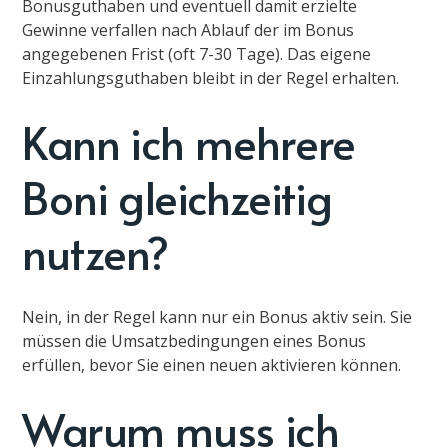
Bonusguthaben und eventuell damit erzielte
Gewinne verfallen nach Ablauf der im Bonus
angegebenen Frist (oft 7-30 Tage). Das eigene
Einzahlungsguthaben bleibt in der Regel erhalten.
Kann ich mehrere
Boni gleichzeitig
nutzen?
Nein, in der Regel kann nur ein Bonus aktiv sein. Sie
müssen die Umsatzbedingungen eines Bonus
erfüllen, bevor Sie einen neuen aktivieren können.
Warum muss ich