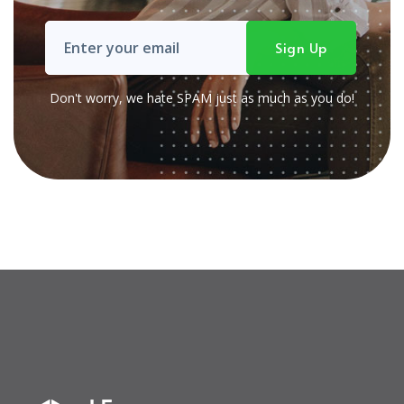
Don't worry, we hate SPAM just as much as you do!