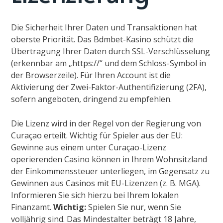
Die Sicherheit Ihrer Daten und Transaktionen hat
oberste Priorität. Das Bdmbet-Kasino schützt die
Übertragung Ihrer Daten durch SSL-Verschlüsselung
(erkennbar am „https://“ und dem Schloss-Symbol in
der Browserzeile). Für Ihren Account ist die
Aktivierung der Zwei-Faktor-Authentifizierung (2FA),
sofern angeboten, dringend zu empfehlen.
Die Lizenz wird in der Regel von der Regierung von
Curaçao erteilt. Wichtig für Spieler aus der EU:
Gewinne aus einem unter Curaçao-Lizenz
operierenden Casino können in Ihrem Wohnsitzland
der Einkommenssteuer unterliegen, im Gegensatz zu
Gewinnen aus Casinos mit EU-Lizenzen (z. B. MGA).
Informieren Sie sich hierzu bei Ihrem lokalen
Finanzamt.
Wichtig:
Spielen Sie nur, wenn Sie
volljährig sind. Das Mindestalter beträgt 18 Jahre,