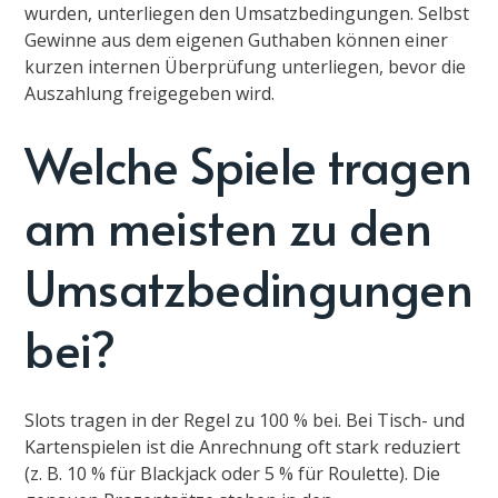
wurden, unterliegen den Umsatzbedingungen. Selbst
Gewinne aus dem eigenen Guthaben können einer
kurzen internen Überprüfung unterliegen, bevor die
Auszahlung freigegeben wird.
Welche Spiele tragen
am meisten zu den
Umsatzbedingungen
bei?
Slots tragen in der Regel zu 100 % bei. Bei Tisch- und
Kartenspielen ist die Anrechnung oft stark reduziert
(z. B. 10 % für Blackjack oder 5 % für Roulette). Die