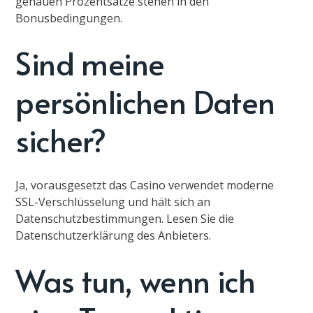
genauen Prozentsätze stehen in den
Bonusbedingungen.
Sind meine
persönlichen Daten
sicher?
Ja, vorausgesetzt das Casino verwendet moderne
SSL-Verschlüsselung und hält sich an
Datenschutzbestimmungen. Lesen Sie die
Datenschutzerklärung des Anbieters.
Was tun, wenn ich