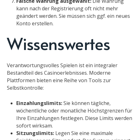
Falsche Währung ausgewählt:
Die Währung
kann nach der Registrierung oft nicht mehr
geändert werden. Sie müssen sich ggf. ein neues
Konto erstellen.
Wissenswertes
Verantwortungsvolles Spielen ist ein integraler
Bestandteil des Casinoerlebnisses. Moderne
Plattformen bieten eine Reihe von Tools zur
Selbstkontrolle:
Einzahlungslimits:
Sie können tägliche,
wöchentliche oder monatliche Höchstgrenzen für
Ihre Einzahlungen festlegen. Diese Limits werden
sofort wirksam.
Sitzungslimits:
Legen Sie eine maximale