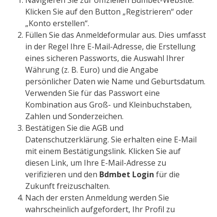
Navigieren Sie zur offiziellen Bdmbet-Website.
Klicken Sie auf den Button „Registrieren“ oder
„Konto erstellen“.
Füllen Sie das Anmeldeformular aus. Dies umfasst
in der Regel Ihre E-Mail-Adresse, die Erstellung
eines sicheren Passworts, die Auswahl Ihrer
Währung (z. B. Euro) und die Angabe
persönlicher Daten wie Name und Geburtsdatum.
Verwenden Sie für das Passwort eine
Kombination aus Groß- und Kleinbuchstaben,
Zahlen und Sonderzeichen.
Bestätigen Sie die AGB und
Datenschutzerklärung. Sie erhalten eine E-Mail
mit einem Bestätigungslink. Klicken Sie auf
diesen Link, um Ihre E-Mail-Adresse zu
verifizieren und den
Bdmbet Login
für die
Zukunft freizuschalten.
Nach der ersten Anmeldung werden Sie
wahrscheinlich aufgefordert, Ihr Profil zu