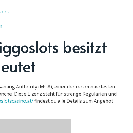
izenz
n
ggoslots besitzt
eutet
 Gaming Authority (MGA), einer der renommiertesten
nche. Diese Lizenz steht für strenge Regularien und
slotscasino.at/
findest du alle Details zum Angebot