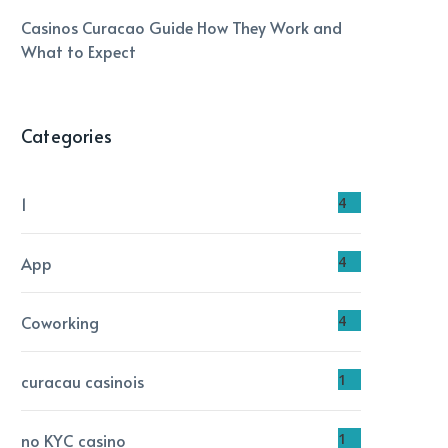
Casinos Curacao Guide How They Work and
What to Expect
Categories
1
4
App
4
Coworking
4
curacau casinois
1
no KYC casino
1