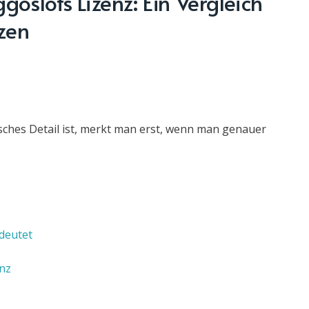
goslots Lizenz: Ein Vergleich
zen
isches Detail ist, merkt man erst, wenn man genauer
edeutet
enz