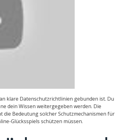
an klare Datenschutzrichtlinien gebunden ist. Du
 ohne dein Wissen weitergegeben werden. Die
ht die Bedeutung solcher Schutzmechanismen für
nline-Glücksspiels schützen müssen.