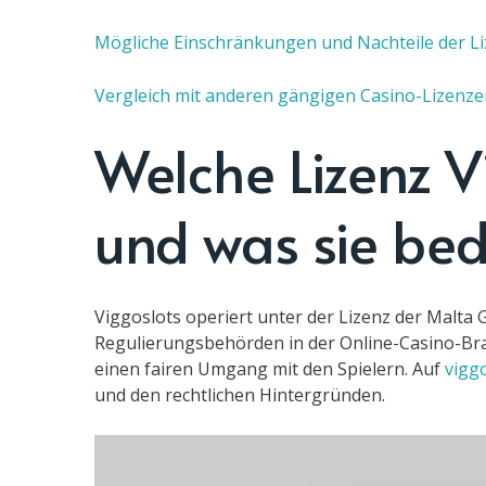
Mögliche Einschränkungen und Nachteile der L
Vergleich mit anderen gängigen Casino-Lizenze
Welche Lizenz Vi
und was sie bed
Viggoslots operiert unter der Lizenz der Malta
Regulierungsbehörden in der Online-Casino-Bra
einen fairen Umgang mit den Spielern. Auf
viggo
und den rechtlichen Hintergründen.