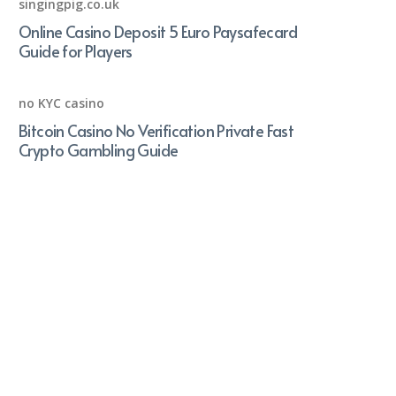
singingpig.co.uk
Online Casino Deposit 5 Euro Paysafecard
Guide for Players
no KYC casino
Bitcoin Casino No Verification Private Fast
Crypto Gambling Guide