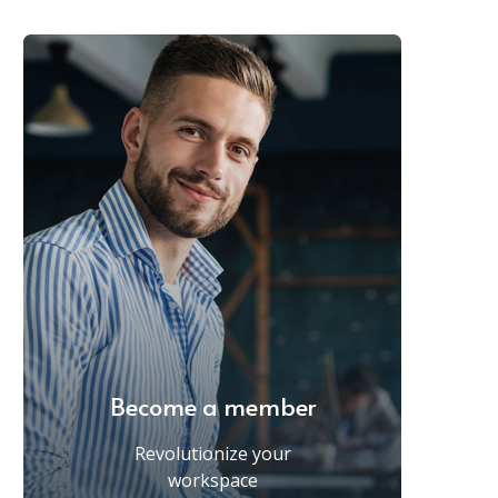
Become a member
Revolutionize your
workspace