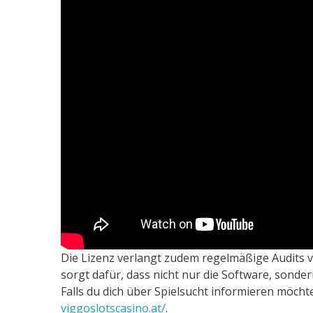
Die Lizenz verlangt zudem regelmäßige Audits 
sorgt dafür, dass nicht nur die Software, sonde
Falls du dich über Spielsucht informieren möchte
viggoslotscasino.at/
.