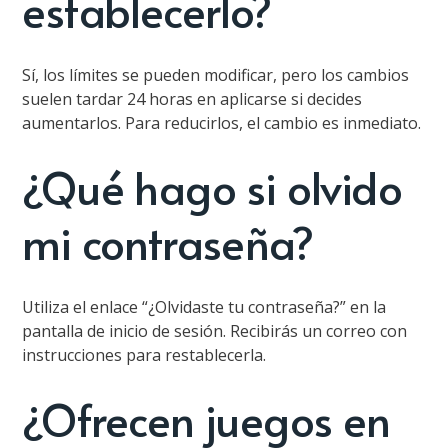
establecerlo?
Sí, los límites se pueden modificar, pero los cambios
suelen tardar 24 horas en aplicarse si decides
aumentarlos. Para reducirlos, el cambio es inmediato.
¿Qué hago si olvido
mi contraseña?
Utiliza el enlace “¿Olvidaste tu contraseña?” en la
pantalla de inicio de sesión. Recibirás un correo con
instrucciones para restablecerla.
¿Ofrecen juegos en