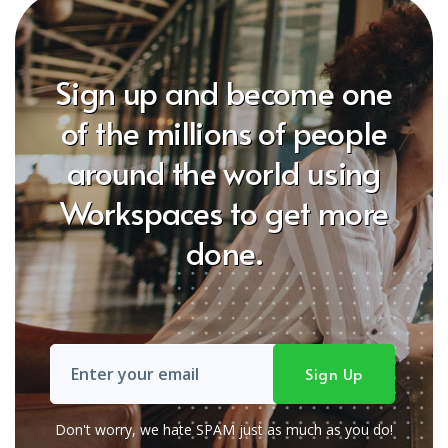
Sign up and become one
of the millions of people
around the world using
Workspaces to get more
done.
Don't worry, we hate SPAM just as much as you do!