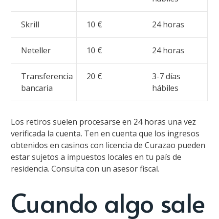
Skrill
10 €
24 horas
Neteller
10 €
24 horas
Transferencia
20 €
3-7 días
bancaria
hábiles
Los retiros suelen procesarse en 24 horas una vez
verificada la cuenta. Ten en cuenta que los ingresos
obtenidos en casinos con licencia de Curazao pueden
estar sujetos a impuestos locales en tu país de
residencia. Consulta con un asesor fiscal.
Cuando algo sale