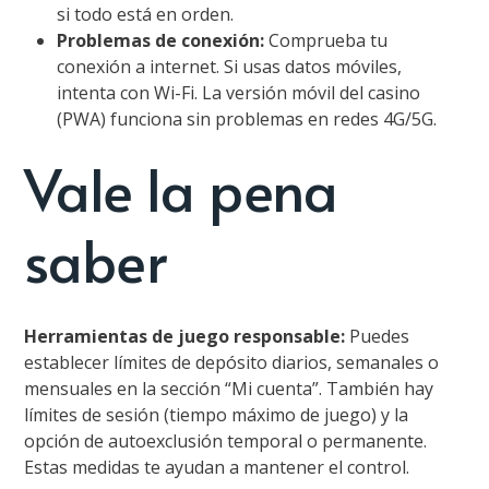
si todo está en orden.
Problemas de conexión:
Comprueba tu
conexión a internet. Si usas datos móviles,
intenta con Wi-Fi. La versión móvil del casino
(PWA) funciona sin problemas en redes 4G/5G.
Vale la pena
saber
Herramientas de juego responsable:
Puedes
establecer límites de depósito diarios, semanales o
mensuales en la sección “Mi cuenta”. También hay
límites de sesión (tiempo máximo de juego) y la
opción de autoexclusión temporal o permanente.
Estas medidas te ayudan a mantener el control.