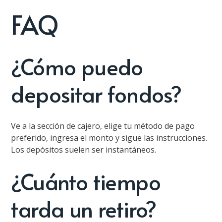
FAQ
¿Cómo puedo
depositar fondos?
Ve a la sección de cajero, elige tu método de pago
preferido, ingresa el monto y sigue las instrucciones.
Los depósitos suelen ser instantáneos.
¿Cuánto tiempo
tarda un retiro?