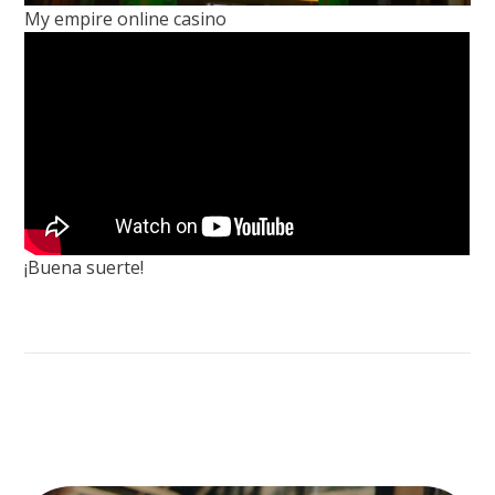
My empire online casino
¡Buena suerte!