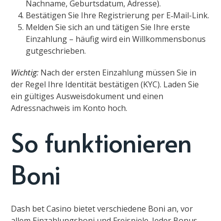
Nachname, Geburtsdatum, Adresse).
Bestätigen Sie Ihre Registrierung per E‑Mail-Link.
Melden Sie sich an und tätigen Sie Ihre erste
Einzahlung – häufig wird ein Willkommensbonus
gutgeschrieben.
Wichtig:
Nach der ersten Einzahlung müssen Sie in
der Regel Ihre Identität bestätigen (KYC). Laden Sie
ein gültiges Ausweisdokument und einen
Adressnachweis im Konto hoch.
So funktionieren
Boni
Dash bet Casino bietet verschiedene Boni an, vor
allem Einzahlungsboni und Freispiele. Jeder Bonus