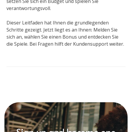
setzen Sie sich ein Budget und spielen Sie
verantwortungsvoll.
Dieser Leitfaden hat Ihnen die grundlegenden
Schritte gezeigt. Jetzt liegt es an Ihnen: Melden Sie
sich an, wählen Sie einen Bonus und entdecken Sie
die Spiele. Bei Fragen hilft der Kundensupport weiter.
Sign up and become one