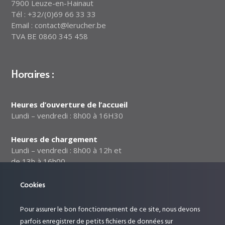
7900 Leuze-en-Hainaut
Tél : +32/(0)69 66 33 33
Email : contact@lerucher.be
TVA BE 0860 345 458
Horaires :
Heures d’ouverture de l’accueil
Lundi – vendredi : 8h00 à 16H30
Heures de chargement
Lundi – vendredi : 8h00 à 12h et
de 13h à 16h00
Notre politique relative à la
Cookies
sécurité des données
Pour assurer le bon fonctionnement de ce site, nous devons
Suivez-nous :
parfois enregistrer de petits fichiers de données sur