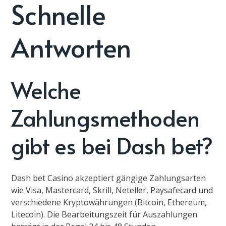
Schnelle
Antworten
Welche
Zahlungsmethoden
gibt es bei Dash bet?
Dash bet Casino akzeptiert gängige Zahlungsarten
wie Visa, Mastercard, Skrill, Neteller, Paysafecard und
verschiedene Kryptowährungen (Bitcoin, Ethereum,
Litecoin). Die Bearbeitungszeit für Auszahlungen