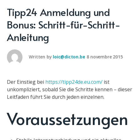
Tipp24 Anmeldung und
Bonus: Schritt-für-Schritt-
Anleitung
Written by
loic@dicton.be
8 novembre 2015
Der Einstieg bei
https://tipp24de.eu.com/
ist
unkompliziert, sobald Sie die Schritte kennen – dieser
Leitfaden führt Sie durch jeden einzelnen.
Voraussetzungen