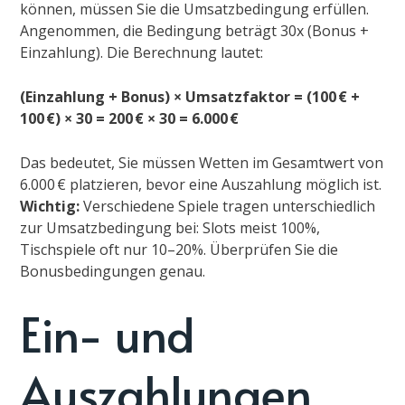
können, müssen Sie die Umsatzbedingung erfüllen.
Angenommen, die Bedingung beträgt 30x (Bonus +
Einzahlung). Die Berechnung lautet:
(Einzahlung + Bonus) × Umsatzfaktor = (100 € +
100 €) × 30 = 200 € × 30 = 6.000 €
Das bedeutet, Sie müssen Wetten im Gesamtwert von
6.000 € platzieren, bevor eine Auszahlung möglich ist.
Wichtig:
Verschiedene Spiele tragen unterschiedlich
zur Umsatzbedingung bei: Slots meist 100%,
Tischspiele oft nur 10–20%. Überprüfen Sie die
Bonusbedingungen genau.
Ein- und
Auszahlungen