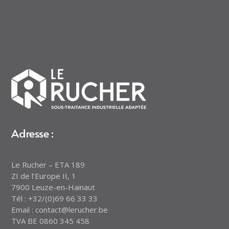
Adresse :
Le Rucher – ETA 189
ZI de l’Europe II, 1
7900 Leuze-en-Hainaut
Tél : +32/(0)69 66 33 33
Email : contact@lerucher.be
TVA BE 0860 345 458