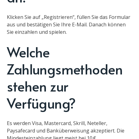
Klicken Sie auf „Registrieren“, füllen Sie das Formular
aus und bestätigen Sie Ihre E-Mail. Danach können
Sie einzahlen und spielen.
Welche
Zahlungsmethoden
stehen zur
Verfügung?
Es werden Visa, Mastercard, Skrill, Neteller,
Paysafecard und Banküberweisung akzeptiert. Die
Mindesteinzahlung liegt meist bei 10 €.