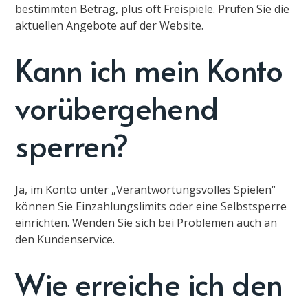
bestimmten Betrag, plus oft Freispiele. Prüfen Sie die
aktuellen Angebote auf der Website.
Kann ich mein Konto
vorübergehend
sperren?
Ja, im Konto unter „Verantwortungsvolles Spielen“
können Sie Einzahlungslimits oder eine Selbstsperre
einrichten. Wenden Sie sich bei Problemen auch an
den Kundenservice.
Wie erreiche ich den