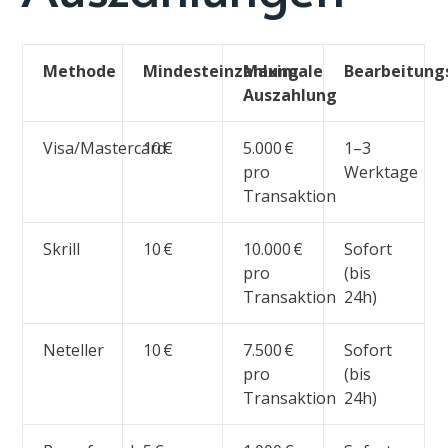
Methode
Mindesteinzahlung
Maximale
Bearbeitung
Auszahlung
Visa/Mastercard
10 €
5.000 €
1–3
pro
Werktage
Transaktion
Skrill
10 €
10.000 €
Sofort
pro
(bis
Transaktion
24h)
Neteller
10 €
7.500 €
Sofort
pro
(bis
Transaktion
24h)