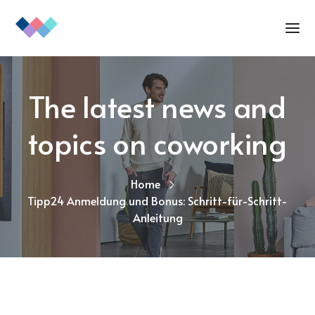
The latest news and
topics on coworking
Home
Tipp24 Anmeldung und Bonus: Schritt-für-Schritt-
Anleitung