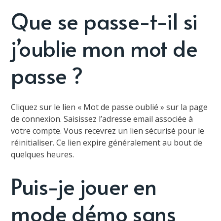
Que se passe-t-il si
j’oublie mon mot de
passe ?
Cliquez sur le lien « Mot de passe oublié » sur la page
de connexion. Saisissez l’adresse email associée à
votre compte. Vous recevrez un lien sécurisé pour le
réinitialiser. Ce lien expire généralement au bout de
quelques heures.
Puis-je jouer en
mode démo sans