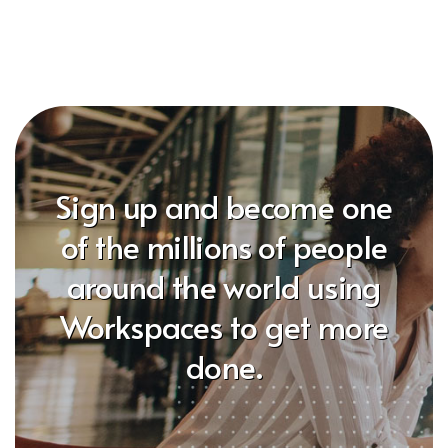
Sign up and become one
of the millions of people
around the world using
Workspaces to get more
done.