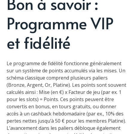
Bon à savoir :
Programme VIP
et fidélité
Le programme de fidélité fonctionne généralement
sur un système de points accumulés via les mises. Un
schéma classique comprend plusieurs paliers
(Bronze, Argent, Or, Platine). Les points sont souvent
calculés ainsi : Mise (en €) x Facteur de jeu (par ex. 1
pour les slots) = Points. Ces points peuvent être
convertis en bonus, en tours gratuits, ou donner
accès à un cashback hebdomadaire (par ex., 10% des
pertes nettes jusqu’à 50 € pour les membres Platine).
L’avancement dans les paliers débloque également