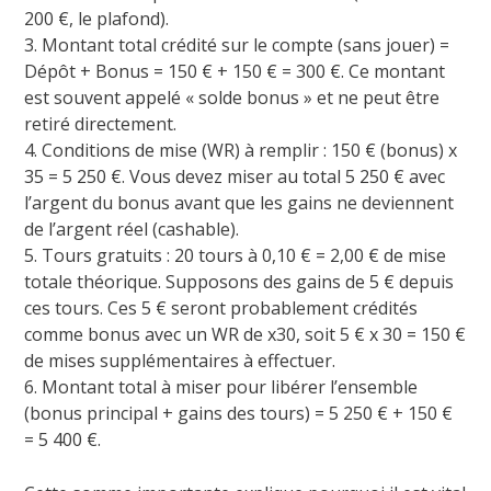
200 €, le plafond).
3. Montant total crédité sur le compte (sans jouer) =
Dépôt + Bonus = 150 € + 150 € = 300 €. Ce montant
est souvent appelé « solde bonus » et ne peut être
retiré directement.
4. Conditions de mise (WR) à remplir : 150 € (bonus) x
35 = 5 250 €. Vous devez miser au total 5 250 € avec
l’argent du bonus avant que les gains ne deviennent
de l’argent réel (cashable).
5. Tours gratuits : 20 tours à 0,10 € = 2,00 € de mise
totale théorique. Supposons des gains de 5 € depuis
ces tours. Ces 5 € seront probablement crédités
comme bonus avec un WR de x30, soit 5 € x 30 = 150 €
de mises supplémentaires à effectuer.
6. Montant total à miser pour libérer l’ensemble
(bonus principal + gains des tours) = 5 250 € + 150 €
= 5 400 €.