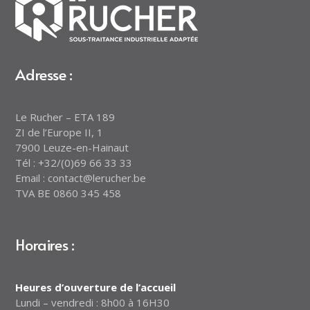
Adresse :
Le Rucher – ETA 189
ZI de l’Europe II, 1
7900 Leuze-en-Hainaut
Tél : +32/(0)69 66 33 33
Email : contact@lerucher.be
TVA BE 0860 345 458
Horaires :
Heures d’ouverture de l’accueil
Lundi – vendredi : 8h00 à 16H30