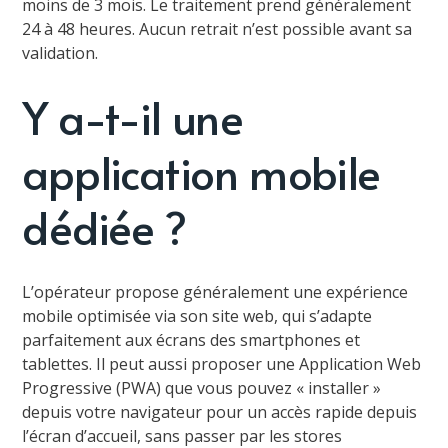
moins de 3 mois. Le traitement prend généralement
24 à 48 heures. Aucun retrait n’est possible avant sa
validation.
Y a-t-il une
application mobile
dédiée ?
L’opérateur propose généralement une expérience
mobile optimisée via son site web, qui s’adapte
parfaitement aux écrans des smartphones et
tablettes. Il peut aussi proposer une Application Web
Progressive (PWA) que vous pouvez « installer »
depuis votre navigateur pour un accès rapide depuis
l’écran d’accueil, sans passer par les stores