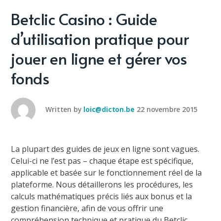
Betclic Casino : Guide
d’utilisation pratique pour
jouer en ligne et gérer vos
fonds
Written by
loic@dicton.be
22 novembre 2015
La plupart des guides de jeux en ligne sont vagues.
Celui-ci ne l’est pas – chaque étape est spécifique,
applicable et basée sur le fonctionnement réel de la
plateforme. Nous détaillerons les procédures, les
calculs mathématiques précis liés aux bonus et la
gestion financière, afin de vous offrir une
compréhension technique et pratique du Betclic