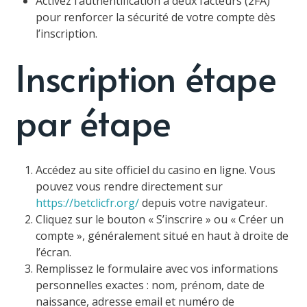
Activez l’authentification à deux facteurs (2FA)
pour renforcer la sécurité de votre compte dès
l’inscription.
Inscription étape
par étape
Accédez au site officiel du casino en ligne. Vous
pouvez vous rendre directement sur
https://betclicfr.org/
depuis votre navigateur.
Cliquez sur le bouton « S’inscrire » ou « Créer un
compte », généralement situé en haut à droite de
l’écran.
Remplissez le formulaire avec vos informations
personnelles exactes : nom, prénom, date de
naissance, adresse email et numéro de