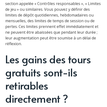
section appelée « Contrôles responsables », « Limites
de jeu » ou similaires. Vous pouvez y définir des
limites de dépôt quotidiennes, hebdomadaires ou
mensuelles, des limites de temps de session ou de
pertes. Ces limites prennent effet immédiatement et
ne peuvent être abaissées que pendant leur durée ;
leur augmentation peut être soumise à un délai de
réflexion.
Les gains des tours
gratuits sont-ils
retirables
directement ?