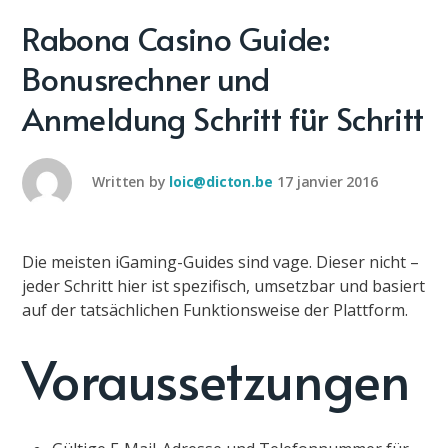
Rabona Casino Guide:
Bonusrechner und
Anmeldung Schritt für Schritt
Written by
loic@dicton.be
17 janvier 2016
Die meisten iGaming-Guides sind vage. Dieser nicht –
jeder Schritt hier ist spezifisch, umsetzbar und basiert
auf der tatsächlichen Funktionsweise der Plattform.
Voraussetzungen