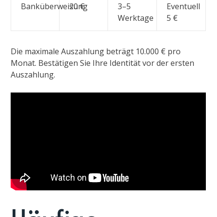
Banküberweisung
20 €
3–5
Eventuell
Werktage
5 €
Die maximale Auszahlung beträgt 10.000 € pro
Monat. Bestätigen Sie Ihre Identität vor der ersten
Auszahlung.