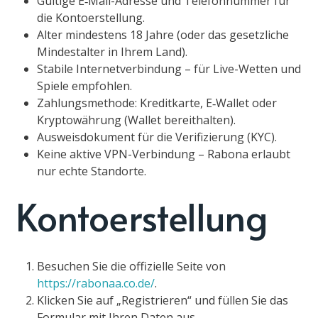
Gültige E‑Mail-Adresse und Telefonnummer für
die Kontoerstellung.
Alter mindestens 18 Jahre (oder das gesetzliche
Mindestalter in Ihrem Land).
Stabile Internetverbindung – für Live-Wetten und
Spiele empfohlen.
Zahlungsmethode: Kreditkarte, E‑Wallet oder
Kryptowährung (Wallet bereithalten).
Ausweisdokument für die Verifizierung (KYC).
Keine aktive VPN-Verbindung – Rabona erlaubt
nur echte Standorte.
Kontoerstellung
Besuchen Sie die offizielle Seite von
https://rabonaa.co.de/
.
Klicken Sie auf „Registrieren“ und füllen Sie das
Formular mit Ihren Daten aus.