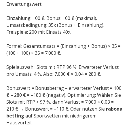
Erwartungswert.
Einzahlung: 100 €. Bonus: 100 € (maximal).
Umsatzbedingung: 35x (Bonus + Einzahlung).
Freispiele: 200 mit Einsatz 40x.
Formel: Gesamtumsatz = (Einzahlung + Bonus) × 35 =
(100 + 100) × 35 = 7.000 €.
Spielauswahl: Slots mit RTP 96 %. Erwarteter Verlust
pro Umsatz: 4 %. Also: 7.000 € × 0,04 = 280 €.
Bonuswert = Bonusbetrag – erwarteter Verlust = 100
€ – 280 € = –180 € (negativ). Optimierung: Wählen Sie
Slots mit RTP > 97 %, dann Verlust = 7.000 × 0,03 =
210 € → Bonuswert = –110 €. Oder nutzen Sie
rabona
betting
auf Sportwetten mit niedrigerem
Hausvorteil.