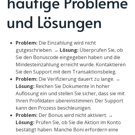
häufige Probleme
und Lösungen
Problem:
Die Einzahlung wird nicht
gutgeschrieben. →
Lösung:
Überprüfen Sie, ob
Sie den Bonuscode eingegeben haben und die
Mindesteinzahlung erreicht wurde. Kontaktieren
Sie den Support mit dem Transaktionsbeleg.
Problem:
Die Verifizierung dauert zu lange. →
Lösung:
Reichen Sie Dokumente in hoher
Auflösung ein und stellen Sie sicher, dass sie mit
Ihren Profildaten übereinstimmen. Der Support
kann den Prozess beschleunigen.
Problem:
Der Bonus wird nicht aktiviert. →
Lösung:
Prüfen Sie, ob Sie die Aktion im Konto
bestätigt haben. Manche Boni erfordern eine