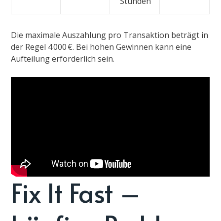
Stunden
Die maximale Auszahlung pro Transaktion beträgt in
der Regel 4 000 €. Bei hohen Gewinnen kann eine
Aufteilung erforderlich sein.
Fix It Fast –