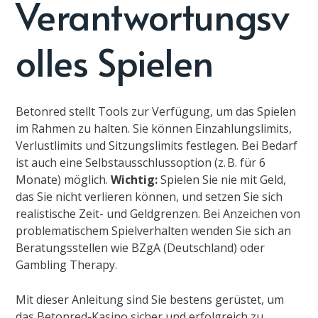
Verantwortungsv
olles Spielen
Betonred stellt Tools zur Verfügung, um das Spielen
im Rahmen zu halten. Sie können Einzahlungslimits,
Verlustlimits und Sitzungslimits festlegen. Bei Bedarf
ist auch eine Selbstausschlussoption (z. B. für 6
Monate) möglich.
Wichtig:
Spielen Sie nie mit Geld,
das Sie nicht verlieren können, und setzen Sie sich
realistische Zeit- und Geldgrenzen. Bei Anzeichen von
problematischem Spielverhalten wenden Sie sich an
Beratungsstellen wie BZgA (Deutschland) oder
Gambling Therapy.
Mit dieser Anleitung sind Sie bestens gerüstet, um
das Betonred-Kasino sicher und erfolgreich zu