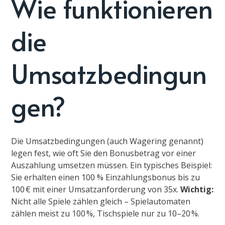
Wie funktionieren
die
Umsatzbedingun
gen?
Die Umsatzbedingungen (auch Wagering genannt)
legen fest, wie oft Sie den Bonusbetrag vor einer
Auszahlung umsetzen müssen. Ein typisches Beispiel:
Sie erhalten einen 100 % Einzahlungsbonus bis zu
100 € mit einer Umsatzanforderung von 35x.
Wichtig:
Nicht alle Spiele zählen gleich – Spielautomaten
zählen meist zu 100 %, Tischspiele nur zu 10–20 %.