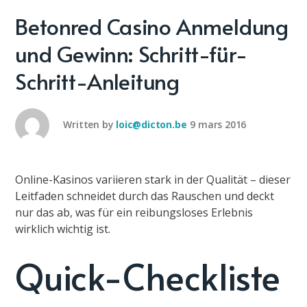
Betonred Casino Anmeldung
und Gewinn: Schritt-für-
Schritt-Anleitung
Written by
loic@dicton.be
9 mars 2016
Online-Kasinos variieren stark in der Qualität – dieser
Leitfaden schneidet durch das Rauschen und deckt
nur das ab, was für ein reibungsloses Erlebnis
wirklich wichtig ist.
Quick-Checkliste