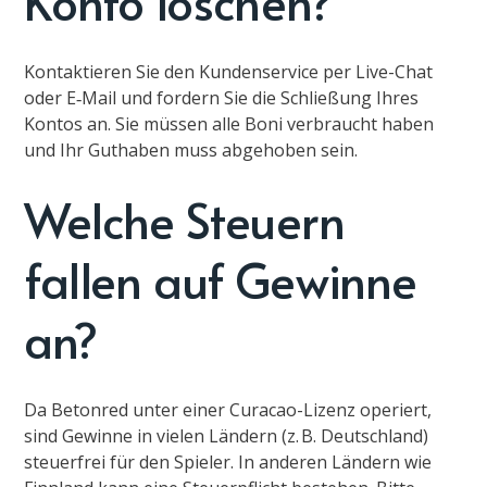
Konto löschen?
Kontaktieren Sie den Kundenservice per Live-Chat
oder E‑Mail und fordern Sie die Schließung Ihres
Kontos an. Sie müssen alle Boni verbraucht haben
und Ihr Guthaben muss abgehoben sein.
Welche Steuern
fallen auf Gewinne
an?
Da Betonred unter einer Curacao-Lizenz operiert,
sind Gewinne in vielen Ländern (z. B. Deutschland)
steuerfrei für den Spieler. In anderen Ländern wie