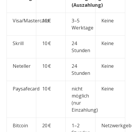
(Auszahlung)
Visa/Mastercard
10 €
3–5
Keine
Werktage
Skrill
10 €
24
Keine
Stunden
Neteller
10 €
24
Keine
Stunden
Paysafecard
10 €
nicht
Keine
möglich
(nur
Einzahlung)
Bitcoin
20 €
1–2
Netzwerkgeb