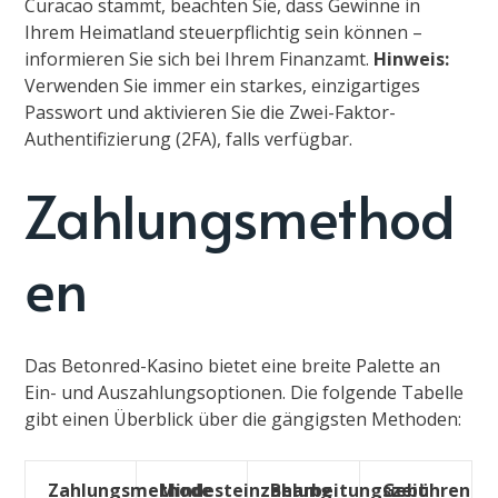
Curacao stammt, beachten Sie, dass Gewinne in
Ihrem Heimatland steuerpflichtig sein können –
informieren Sie sich bei Ihrem Finanzamt.
Hinweis:
Verwenden Sie immer ein starkes, einzigartiges
Passwort und aktivieren Sie die Zwei-Faktor-
Authentifizierung (2FA), falls verfügbar.
Zahlungsmethod
en
Das Betonred-Kasino bietet eine breite Palette an
Ein- und Auszahlungsoptionen. Die folgende Tabelle
gibt einen Überblick über die gängigsten Methoden:
Zahlungsmethode
Mindesteinzahlung
Bearbeitungszeit
Gebühren