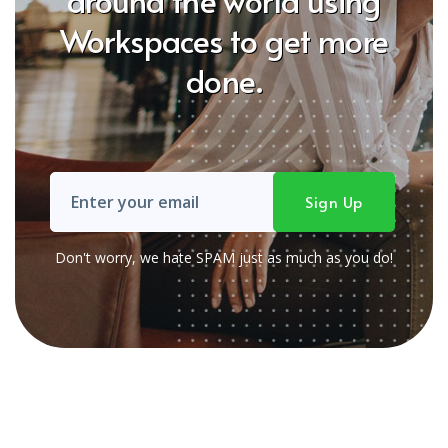
Workspaces to get more
done.
Don't worry, we hate SPAM just as much as you do!