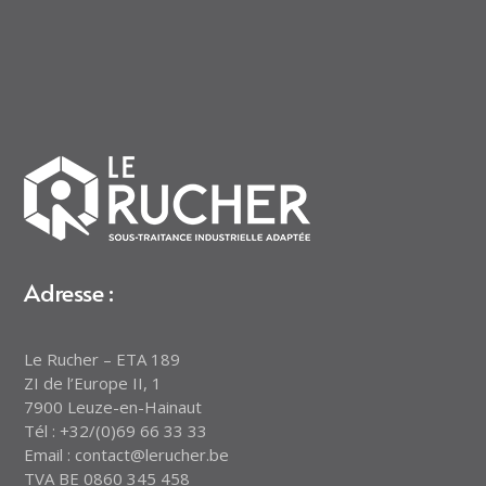
Adresse :
Le Rucher – ETA 189
ZI de l’Europe II, 1
7900 Leuze-en-Hainaut
Tél : +32/(0)69 66 33 33
Email : contact@lerucher.be
TVA BE 0860 345 458