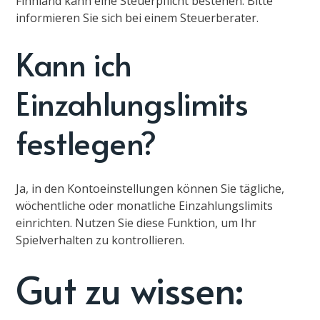
Finnland kann eine Steuerpflicht bestehen. Bitte
informieren Sie sich bei einem Steuerberater.
Kann ich
Einzahlungslimits
festlegen?
Ja, in den Kontoeinstellungen können Sie tägliche,
wöchentliche oder monatliche Einzahlungslimits
einrichten. Nutzen Sie diese Funktion, um Ihr
Spielverhalten zu kontrollieren.
Gut zu wissen: