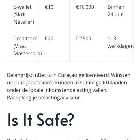
E‑wallet
€10
€10.000
Binnen
(Skrill,
24 uur
Neteller)
Creditcard
€20
€2.500
1–3
(Visa,
werkdagen
Mastercard)
Belangrijk: InBet is in Curaçao gelicentieerd. Winsten
uit Curaçao‑casino’s kunnen in sommige EU‑landen
onder de lokale inkomstenbelasting vallen.
Raadpleeg je belastingadviseur.
Is It Safe?