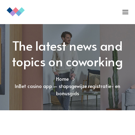
The latest news and
topics on coworking
Home
InBet casino app – stapsgewijze registratie- en
bonusgids