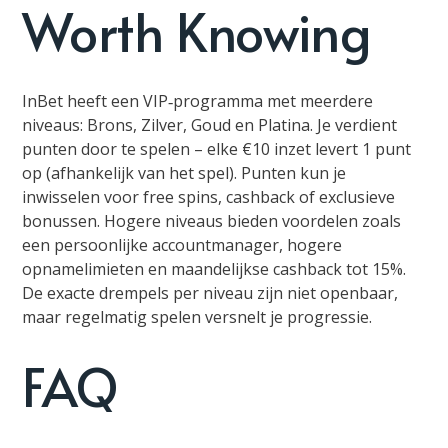
Worth Knowing
InBet heeft een VIP‑programma met meerdere
niveaus: Brons, Zilver, Goud en Platina. Je verdient
punten door te spelen – elke €10 inzet levert 1 punt
op (afhankelijk van het spel). Punten kun je
inwisselen voor free spins, cashback of exclusieve
bonussen. Hogere niveaus bieden voordelen zoals
een persoonlijke accountmanager, hogere
opnamelimieten en maandelijkse cashback tot 15%.
De exacte drempels per niveau zijn niet openbaar,
maar regelmatig spelen versnelt je progressie.
FAQ