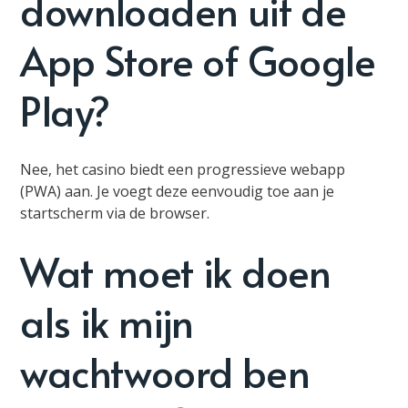
downloaden uit de
App Store of Google
Play?
Nee, het casino biedt een progressieve webapp
(PWA) aan. Je voegt deze eenvoudig toe aan je
startscherm via de browser.
Wat moet ik doen
als ik mijn
wachtwoord ben