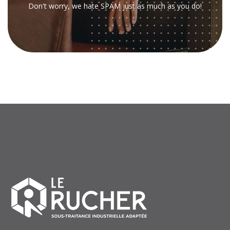
Don't worry, we hate SPAM just as much as you do!