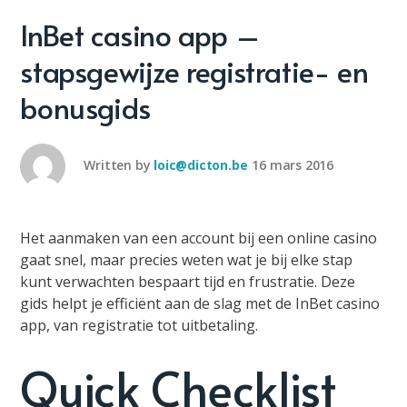
InBet casino app –
stapsgewijze registratie- en
bonusgids
Written by
loic@dicton.be
16 mars 2016
Het aanmaken van een account bij een online casino
gaat snel, maar precies weten wat je bij elke stap
kunt verwachten bespaart tijd en frustratie. Deze
gids helpt je efficiënt aan de slag met de InBet casino
app, van registratie tot uitbetaling.
Quick Checklist