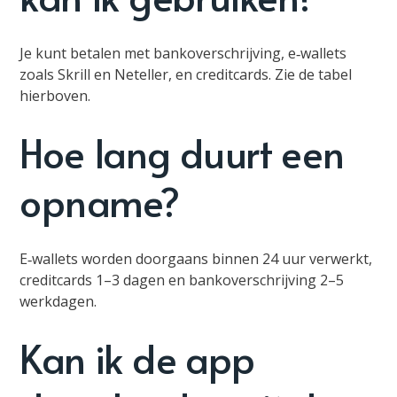
Je kunt betalen met bankoverschrijving, e‑wallets
zoals Skrill en Neteller, en creditcards. Zie de tabel
hierboven.
Hoe lang duurt een
opname?
E‑wallets worden doorgaans binnen 24 uur verwerkt,
creditcards 1–3 dagen en bankoverschrijving 2–5
werkdagen.
Kan ik de app