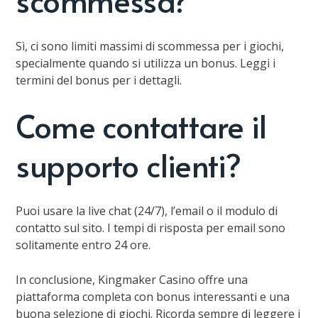
scommessa?
Sì, ci sono limiti massimi di scommessa per i giochi,
specialmente quando si utilizza un bonus. Leggi i
termini del bonus per i dettagli.
Come contattare il
supporto clienti?
Puoi usare la live chat (24/7), l’email o il modulo di
contatto sul sito. I tempi di risposta per email sono
solitamente entro 24 ore.
In conclusione, Kingmaker Casino offre una
piattaforma completa con bonus interessanti e una
buona selezione di giochi. Ricorda sempre di leggere i