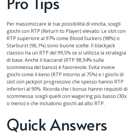
Pro Tips
Per massimizzare le tue possibilità di vincita, scegli
giochi con RTP (Return to Player) elevato. Le slot con
RTP superiore al 97% come Blood Suckers (98%) o
Starburst (96,1%) sono buone scelte. Il blackjack
classico ha un RTP del 99,5% se si utilizza la strategia
di base. Anche il baccarat (RTP 98,94% sulla
scommessa del banco) è favorevole. Evita invece
giochi come il keno (RTP intorno al 75%) e i giochi di
slot con jackpot progressivo che spesso hanno RTP
inferiori al 90%. Ricorda che i bonus hanno requisiti di
scommessa: scegli quelli con wagering più basso (30x
o meno) e che includono giochi ad alto RTP.
Quick Answers