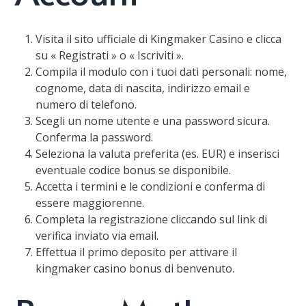
Visita il sito ufficiale di Kingmaker Casino e clicca
su « Registrati » o « Iscriviti ».
Compila il modulo con i tuoi dati personali: nome,
cognome, data di nascita, indirizzo email e
numero di telefono.
Scegli un nome utente e una password sicura.
Conferma la password.
Seleziona la valuta preferita (es. EUR) e inserisci
eventuale codice bonus se disponibile.
Accetta i termini e le condizioni e conferma di
essere maggiorenne.
Completa la registrazione cliccando sul link di
verifica inviato via email.
Effettua il primo deposito per attivare il
kingmaker casino bonus di benvenuto.