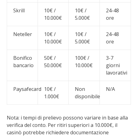
Skrill
10€ /
10€ /
24-48
10.000€
5.000€
ore
Neteller
10€ /
10€ /
24-48
10.000€
5.000€
ore
Bonifico
50€ /
100€ /
3-7
bancario
50.000€
10.000€
giorni
lavorativi
Paysafecard
10€ /
Non
N/A
1.000€
disponibile
Nota: i tempi di prelievo possono variare in base alla
verifica del conto. Per ritiri superiori a 10.000€, il
casinò potrebbe richiedere documentazione