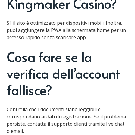
Kingmaker Casino?
Sì, il sito è ottimizzato per dispositivi mobili. Inoltre,
puoi aggiungere la PWA alla schermata home per un
accesso rapido senza scaricare app.
Cosa fare se la
verifica dell’account
fallisce?
Controlla che i documenti siano leggibili e
corrispondano ai dati di registrazione. Se il problema
persiste, contatta il supporto clienti tramite live chat
o email.