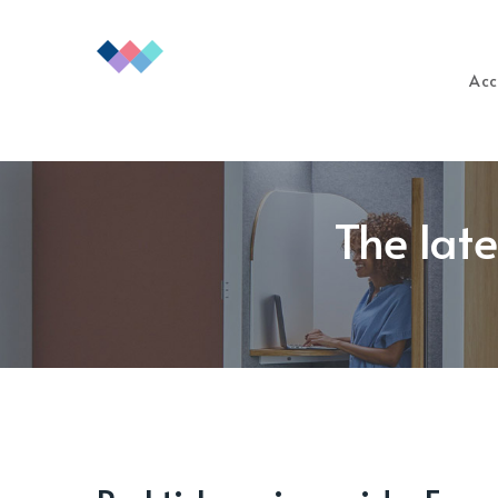
Acc
The lat