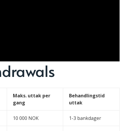
hdrawals
Maks. uttak per
Behandlingstid
gang
uttak
10 000 NOK
1-3 bankdager