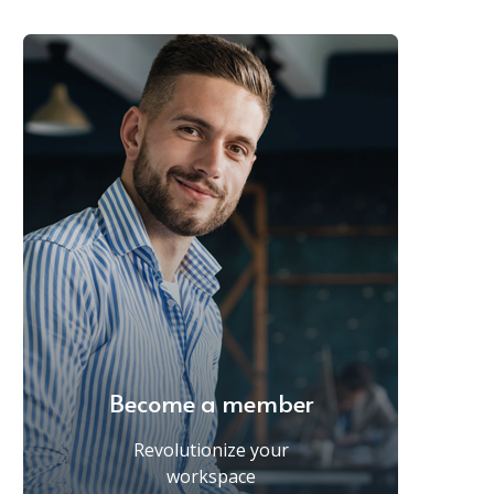
Become a member
Revolutionize your
workspace