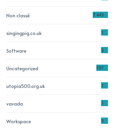
Non classé
7 443
singingpig.co.uk
1
Software
5
Uncategorized
157
utopia500.org.uk
1
vavada
1
Workspace
5