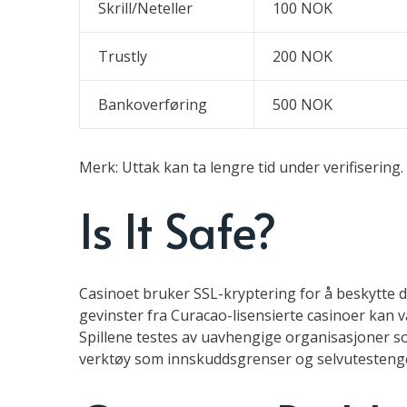
Skrill/Neteller
100 NOK
Trustly
200 NOK
Bankoverføring
500 NOK
Merk: Uttak kan ta lengre tid under verifisering.
Is It Safe?
Casinoet bruker SSL-kryptering for å beskytte d
gevinster fra Curacao-lisensierte casinoer kan 
Spillene testes av uavhengige organisasjoner so
verktøy som innskuddsgrenser og selvutestengel