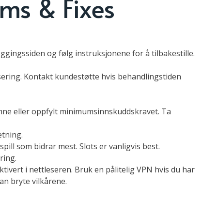
ms & Fixes
ggingssiden og følg instruksjonene for å tilbakestille.
isering. Kontakt kundestøtte hvis behandlingstiden
ne eller oppfylt minimumsinnskuddskravet. Ta
etning.
pill som bidrar mest. Slots er vanligvis best.
ring.
tivert i nettleseren. Bruk en pålitelig VPN hvis du har
n bryte vilkårene.