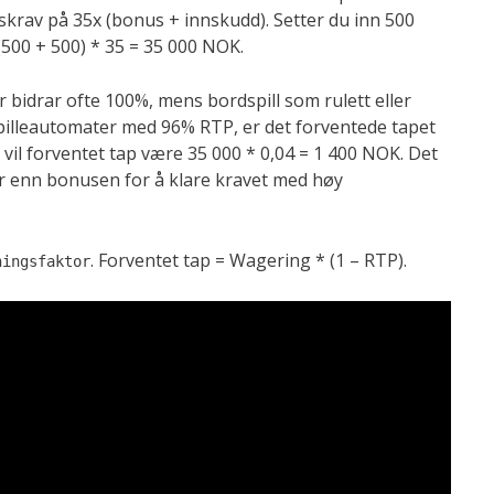
rav på 35x (bonus + innskudd). Setter du inn 500
(500 + 500) * 35 = 35 000 NOK.
er bidrar ofte 100%, mens bordspill som rulett eller
spilleautomater med 96% RTP, er det forventede tapet
il forventet tap være 35 000 * 0,04 = 1 400 NOK. Det
er enn bonusen for å klare kravet med høy
. Forventet tap = Wagering * (1 – RTP).
ningsfaktor