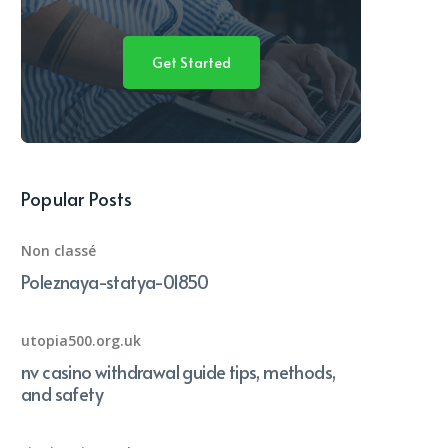
Get Started
Popular Posts
Non classé
Poleznaya-statya-01850
utopia500.org.uk
nv casino withdrawal guide tips, methods,
and safety