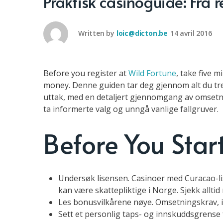
Praktisk casinoguide: Fra re
Written by
loic@dicton.be
14 avril 2016
Before you register at
Wild Fortune
, take five 
money. Denne guiden tar deg gjennom alt du tren
uttak, med en detaljert gjennomgang av omsetn
ta informerte valg og unngå vanlige fallgruver.
Before You Star
Undersøk lisensen. Casinoer med Curacao-l
kan være skattepliktige i Norge. Sjekk allti
Les bonusvilkårene nøye. Omsetningskrav, i
Sett et personlig taps- og innskuddsgrense f