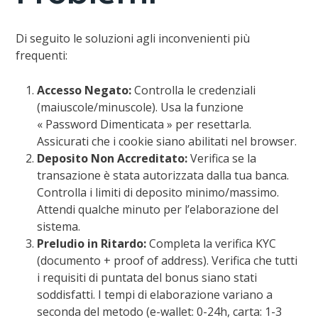
Di seguito le soluzioni agli inconvenienti più
frequenti:
Accesso Negato:
Controlla le credenziali
(maiuscole/minuscole). Usa la funzione
« Password Dimenticata » per resettarla.
Assicurati che i cookie siano abilitati nel browser.
Deposito Non Accreditato:
Verifica se la
transazione è stata autorizzata dalla tua banca.
Controlla i limiti di deposito minimo/massimo.
Attendi qualche minuto per l’elaborazione del
sistema.
Preludio in Ritardo:
Completa la verifica KYC
(documento + proof of address). Verifica che tutti
i requisiti di puntata del bonus siano stati
soddisfatti. I tempi di elaborazione variano a
seconda del metodo (e-wallet: 0-24h, carta: 1-3