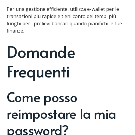
Per una gestione efficiente, utilizza e-wallet per le
transazioni più rapide e tieni conto dei tempi più
lunghi per i prelievi bancari quando pianifichi le tue
finanze.
Domande
Frequenti
Come posso
reimpostare la mia
password?