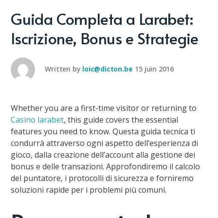
Guida Completa a Larabet:
Iscrizione, Bonus e Strategie
Written by
loic@dicton.be
15 juin 2016
Whether you are a first-time visitor or returning to
Casino larabet
, this guide covers the essential
features you need to know. Questa guida tecnica ti
condurrà attraverso ogni aspetto dell’esperienza di
gioco, dalla creazione dell’account alla gestione dei
bonus e delle transazioni. Approfondiremo il calcolo
del puntatore, i protocolli di sicurezza e forniremo
soluzioni rapide per i problemi più comuni.