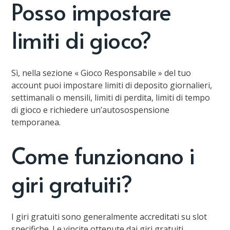
Posso impostare
limiti di gioco?
Sì, nella sezione « Gioco Responsabile » del tuo
account puoi impostare limiti di deposito giornalieri,
settimanali o mensili, limiti di perdita, limiti di tempo
di gioco e richiedere un’autosospensione
temporanea.
Come funzionano i
giri gratuiti?
I giri gratuiti sono generalmente accreditati su slot
specifiche. Le vincite ottenute dai giri gratuiti