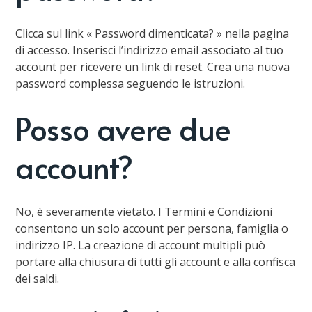
Clicca sul link « Password dimenticata? » nella pagina
di accesso. Inserisci l’indirizzo email associato al tuo
account per ricevere un link di reset. Crea una nuova
password complessa seguendo le istruzioni.
Posso avere due
account?
No, è severamente vietato. I Termini e Condizioni
consentono un solo account per persona, famiglia o
indirizzo IP. La creazione di account multipli può
portare alla chiusura di tutti gli account e alla confisca
dei saldi.