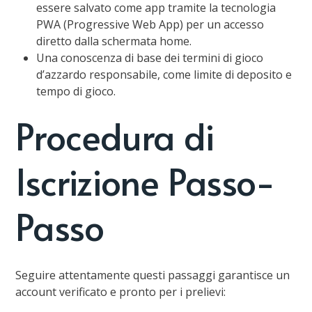
essere salvato come app tramite la tecnologia
PWA (Progressive Web App) per un accesso
diretto dalla schermata home.
Una conoscenza di base dei termini di gioco
d’azzardo responsabile, come limite di deposito e
tempo di gioco.
Procedura di
Iscrizione Passo-
Passo
Seguire attentamente questi passaggi garantisce un
account verificato e pronto per i prelievi: