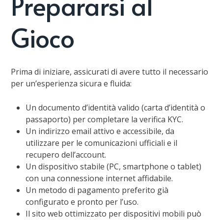
Prepararsi al
Gioco
Prima di iniziare, assicurati di avere tutto il necessario
per un’esperienza sicura e fluida:
Un documento d’identità valido (carta d’identità o
passaporto) per completare la verifica KYC.
Un indirizzo email attivo e accessibile, da
utilizzare per le comunicazioni ufficiali e il
recupero dell’account.
Un dispositivo stabile (PC, smartphone o tablet)
con una connessione internet affidabile.
Un metodo di pagamento preferito già
configurato e pronto per l’uso.
Il sito web ottimizzato per dispositivi mobili può