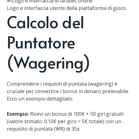
Logo e interfaccia utente della piattaforma di gioco.
Calcolo del
Puntatore
(Wagering)
Comprendere i requisiti di puntata (wagering) è
cruciale per convertire i bonus in denaro prelevabile.
Ecco un esempio dettagliato:
Esempio:
Ricevi un bonus di 100€ + 50 giri gratuiti
(valore stimato: 0.10€ per giro = 5€ totale) con un
requisito di puntata (WR) di 35x.