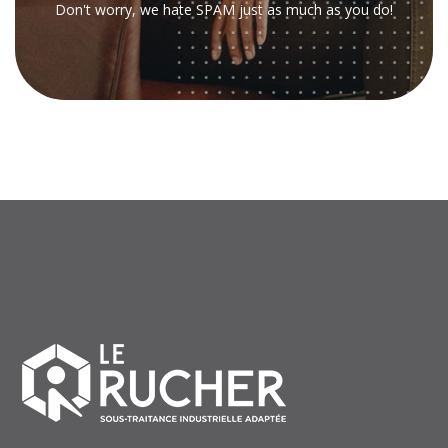
Don't worry, we hate SPAM just as much as you do!