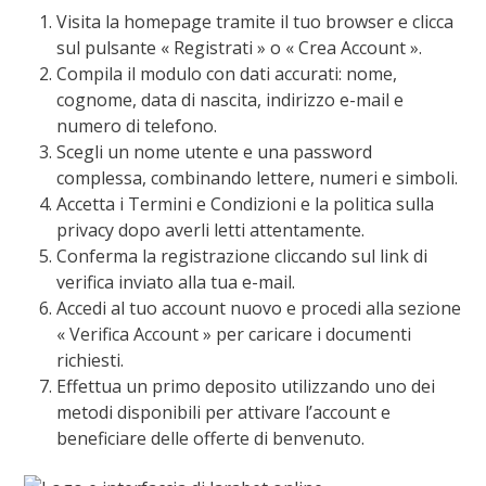
Visita la homepage tramite il tuo browser e clicca
sul pulsante « Registrati » o « Crea Account ».
Compila il modulo con dati accurati: nome,
cognome, data di nascita, indirizzo e-mail e
numero di telefono.
Scegli un nome utente e una password
complessa, combinando lettere, numeri e simboli.
Accetta i Termini e Condizioni e la politica sulla
privacy dopo averli letti attentamente.
Conferma la registrazione cliccando sul link di
verifica inviato alla tua e-mail.
Accedi al tuo account nuovo e procedi alla sezione
« Verifica Account » per caricare i documenti
richiesti.
Effettua un primo deposito utilizzando uno dei
metodi disponibili per attivare l’account e
beneficiare delle offerte di benvenuto.