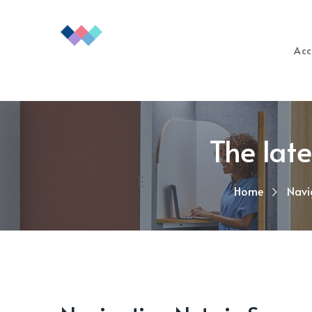
Acc
The lat
Home
Navi