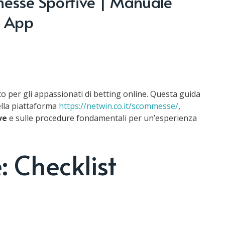
esse Sportive | Manuale
e App
er gli appassionati di betting online. Questa guida
ella piattaforma
https://netwin.co.it/scommesse/
,
ve
e sulle procedure fondamentali per un’esperienza
: Checklist