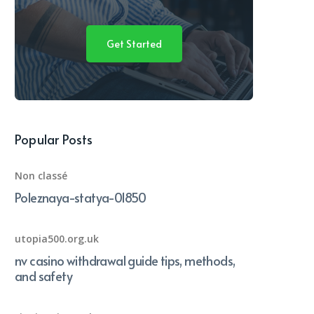
Get Started
Popular Posts
Non classé
Poleznaya-statya-01850
utopia500.org.uk
nv casino withdrawal guide tips, methods,
and safety