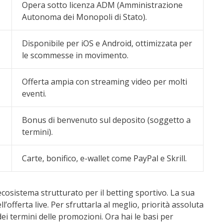
Opera sotto licenza ADM (Amministrazione
Autonoma dei Monopoli di Stato).
Disponibile per iOS e Android, ottimizzata per
le scommesse in movimento.
Offerta ampia con streaming video per molti
eventi.
Bonus di benvenuto sul deposito (soggetto a
termini).
Carte, bonifico, e-wallet come PayPal e Skrill.
osistema strutturato per il betting sportivo. La sua
l’offerta live. Per sfruttarla al meglio, priorità assoluta
ei termini delle promozioni. Ora hai le basi per