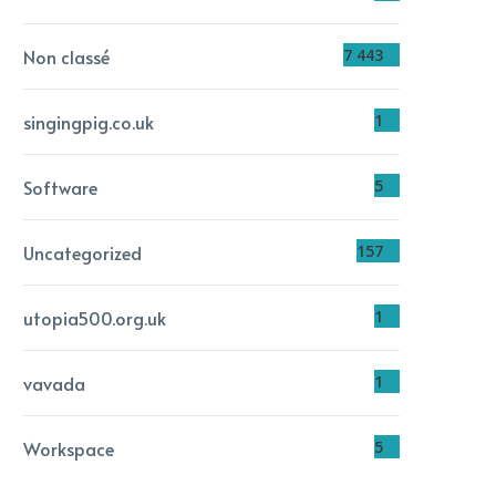
Non classé
7 443
singingpig.co.uk
1
Software
5
Uncategorized
157
utopia500.org.uk
1
vavada
1
Workspace
5