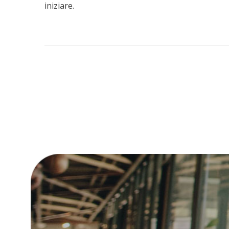
iniziare.