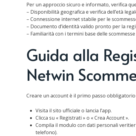
Per un approccio sicuro e informato, verifica que
– Disponibilità geografica e verifica dell’età legal
– Connessione internet stabile per le scommesse
– Documento d’identità valido pronto per la regi
– Familiarità con i termini base delle scommesse 
Guida alla Regi
Netwin Scomme
Creare un account è il primo passo obbligatorio
Visita il sito ufficiale o lancia l’app.
Clicca su « Registrati » o « Crea Account ».
Compila il modulo con dati personali veritier
telefono).