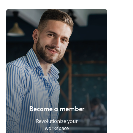
Become a member
Revolutionize your
workspace