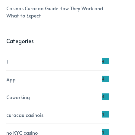
Casinos Curacao Guide How They Work and
What to Expect
Categories
1
4
App
4
Coworking
4
curacau casinois
1
no KYC casino
1