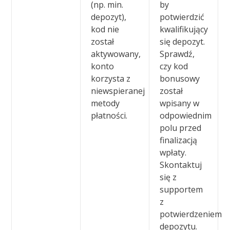
(np. min.
by
depozyt),
potwierdzić
kod nie
kwalifikujący
został
się depozyt.
aktywowany,
Sprawdź,
konto
czy kod
korzysta z
bonusowy
niewspieranej
został
metody
wpisany w
płatności.
odpowiednim
polu przed
finalizacją
wpłaty.
Skontaktuj
się z
supportem
z
potwierdzeniem
depozytu.