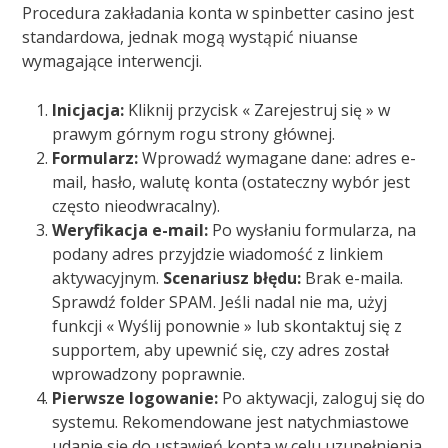
Procedura zakładania konta w spinbetter casino jest
standardowa, jednak mogą wystąpić niuanse
wymagające interwencji.
Inicjacja:
Kliknij przycisk « Zarejestruj się » w
prawym górnym rogu strony głównej.
Formularz:
Wprowadź wymagane dane: adres e-
mail, hasło, walutę konta (ostateczny wybór jest
często nieodwracalny).
Weryfikacja e-mail:
Po wysłaniu formularza, na
podany adres przyjdzie wiadomość z linkiem
aktywacyjnym.
Scenariusz błędu:
Brak e-maila.
Sprawdź folder SPAM. Jeśli nadal nie ma, użyj
funkcji « Wyślij ponownie » lub skontaktuj się z
supportem, aby upewnić się, czy adres został
wprowadzony poprawnie.
Pierwsze logowanie:
Po aktywacji, zaloguj się do
systemu. Rekomendowane jest natychmiastowe
udanie się do ustawień konta w celu uzupełnienia