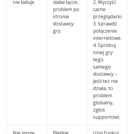
nie ładuje
słabe łącze,
2. Wyczyść
problem po
cache
stronie
przeglądarki.
dostawcy
3. Sprawdź
gry.
połączenie
internetowe.
4. Spróbuj
innej gry
tego
samego
dostawcy –
jeśli też nie
działa, to
problem
globalny,
zgłoś
supportowi.
Nie mogę
Błędne
Użyj funkcji