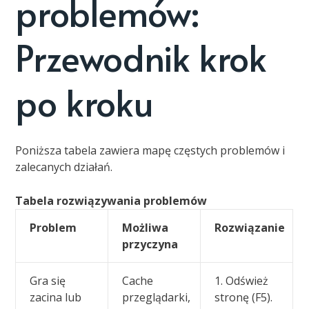
problemów:
Przewodnik krok
po kroku
Poniższa tabela zawiera mapę częstych problemów i
zalecanych działań.
Tabela rozwiązywania problemów
Problem
Możliwa
Rozwiązanie
przyczyna
Gra się
Cache
1. Odśwież
zacina lub
przeglądarki,
stronę (F5).