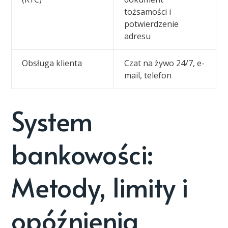
tożsamości i
potwierdzenie
adresu
Obsługa klienta
Czat na żywo 24/7, e-
mail, telefon
System
bankowości:
Metody, limity i
opóźnienia