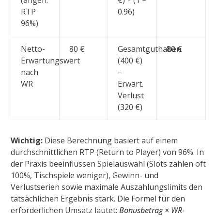
RTP
0.96)
96%)
Netto-
80 €
Gesamtguthaben
80 €
Erwartungswert
(400 €)
nach
–
WR
Erwart.
Verlust
(320 €)
Wichtig:
Diese Berechnung basiert auf einem
durchschnittlichen RTP (Return to Player) von 96%. In
der Praxis beeinflussen Spielauswahl (Slots zählen oft
100%, Tischspiele weniger), Gewinn- und
Verlustserien sowie maximale Auszahlungslimits den
tatsächlichen Ergebnis stark. Die Formel für den
erforderlichen Umsatz lautet:
Bonusbetrag × WR-