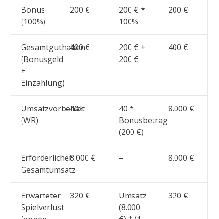
Bonus
200 €
200 € *
200 €
(100%)
100%
Gesamtguthaben
400 €
200 € +
400 €
(Bonusgeld
200 €
+
Einzahlung)
Umsatzvorbehalt
40x
40 *
8.000 €
(WR)
Bonusbetrag
(200 €)
Erforderlicher
8.000 €
–
8.000 €
Gesamtumsatz
Erwarteter
320 €
Umsatz
320 €
Spielverlust
(8.000
(angen.
€) * (1 –