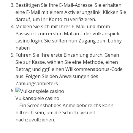
Bestätigen Sie Ihre E-Mail-Adresse. Sie erhalten
eine E-Mail mit einem Aktivierungslink. Klicken Sie
darauf, um Ihr Konto zu verifizieren.
Melden Sie sich mit Ihrer E-Mail und Ihrem
Passwort zum ersten Mal an – der vulkanspiele
casino login. Sie sollten nun Zugang zum Lobby
haben.
Führen Sie Ihre erste Einzahlung durch. Gehen
Sie zur Kasse, wählen Sie eine Methode, einen
Betrag und ggf. einen Willkommensbonus-Code
aus. Folgen Sie den Anweisungen des
Zahlungsanbieters.
Vulkanspiele casino
– Ein Screenshot des Anmeldebereichs kann
hilfreich sein, um die Schritte visuell
nachzuvollziehen.