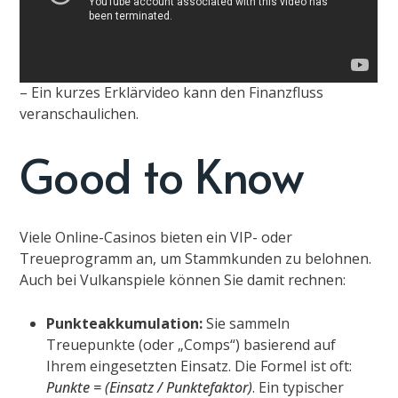
– Ein kurzes Erklärvideo kann den Finanzfluss
veranschaulichen.
Good to Know
Viele Online-Casinos bieten ein VIP- oder
Treueprogramm an, um Stammkunden zu belohnen.
Auch bei Vulkanspiele können Sie damit rechnen:
Punkteakkumulation:
Sie sammeln
Treuepunkte (oder „Comps“) basierend auf
Ihrem eingesetzten Einsatz. Die Formel ist oft:
Punkte = (Einsatz / Punktefaktor)
. Ein typischer