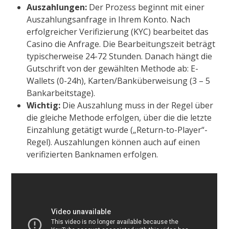
Auszahlungen:
Der Prozess beginnt mit einer
Auszahlungsanfrage in Ihrem Konto. Nach
erfolgreicher Verifizierung (KYC) bearbeitet das
Casino die Anfrage. Die Bearbeitungszeit beträgt
typischerweise 24-72 Stunden. Danach hängt die
Gutschrift von der gewählten Methode ab: E-
Wallets (0-24h), Karten/Banküberweisung (3 – 5
Bankarbeitstage).
Wichtig:
Die Auszahlung muss in der Regel über
die gleiche Methode erfolgen, über die die letzte
Einzahlung getätigt wurde („Return-to-Player“-
Regel). Auszahlungen können auch auf einen
verifizierten Banknamen erfolgen.