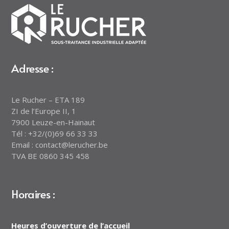
Adresse :
Le Rucher – ETA 189
ZI de l’Europe II, 1
7900 Leuze-en-Hainaut
Tél : +32/(0)69 66 33 33
Email : contact@lerucher.be
TVA BE 0860 345 458
Horaires :
Heures d’ouverture de l’accueil