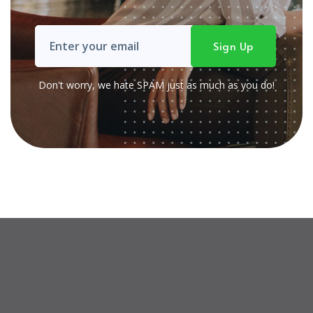
Don't worry, we hate SPAM just as much as you do!