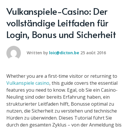
Vulkanspiele-Casino: Der
vollständige Leitfaden für
Login, Bonus und Sicherheit
Written by
loic@dicton.be
25 août 2016
Whether you are a first-time visitor or returning to
Vulkanspiele casino
, this guide covers the essential
features you need to know. Egal, ob Sie ein Casino-
Neuling sind oder bereits Erfahrung haben, ein
strukturierter Leitfaden hilft, Bonusse optimal zu
nutzen, die Sicherheit zu verstehen und technische
Hürden zu überwinden. Dieses Tutorial führt Sie
durch den gesamten Zyklus – von der Anmeldung bis