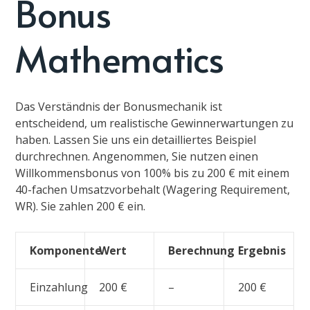
Bonus
Mathematics
Das Verständnis der Bonusmechanik ist
entscheidend, um realistische Gewinnerwartungen zu
haben. Lassen Sie uns ein detailliertes Beispiel
durchrechnen. Angenommen, Sie nutzen einen
Willkommensbonus von 100% bis zu 200 € mit einem
40-fachen Umsatzvorbehalt (Wagering Requirement,
WR). Sie zahlen 200 € ein.
Komponente
Wert
Berechnung
Ergebnis
Einzahlung
200 €
–
200 €