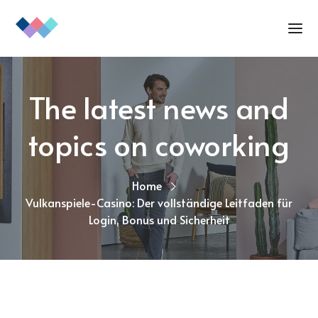
The latest news and
topics on coworking
Home
Vulkanspiele-Casino: Der vollständige Leitfaden für
Login, Bonus und Sicherheit