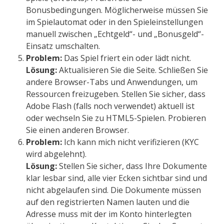
Bonusbedingungen. Möglicherweise müssen Sie
im Spielautomat oder in den Spieleinstellungen
manuell zwischen „Echtgeld“- und „Bonusgeld“-
Einsatz umschalten.
Problem:
Das Spiel friert ein oder lädt nicht.
Lösung:
Aktualisieren Sie die Seite. Schließen Sie
andere Browser-Tabs und Anwendungen, um
Ressourcen freizugeben. Stellen Sie sicher, dass
Adobe Flash (falls noch verwendet) aktuell ist
oder wechseln Sie zu HTML5-Spielen. Probieren
Sie einen anderen Browser.
Problem:
Ich kann mich nicht verifizieren (KYC
wird abgelehnt).
Lösung:
Stellen Sie sicher, dass Ihre Dokumente
klar lesbar sind, alle vier Ecken sichtbar sind und
nicht abgelaufen sind. Die Dokumente müssen
auf den registrierten Namen lauten und die
Adresse muss mit der im Konto hinterlegten