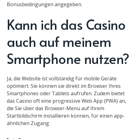
Bonusbedingungen angegeben.
Kann ich das Casino
auch auf meinem
Smartphone nutzen?
Ja, die Website ist vollständig für mobile Geräte
optimiert. Sie können sie direkt im Browser Ihres
Smartphones oder Tablets aufrufen. Zudem bietet
das Casino oft eine progressive Web App (PWA) an,
die Sie über das Browser-Menü auf Ihrem
Startbildschirm installieren können, für einen app-
ähnlichen Zugang.