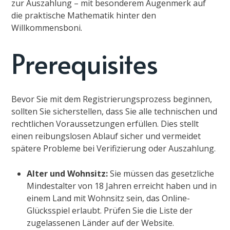
zur Auszahlung – mit besonderem Augenmerk auf
die praktische Mathematik hinter den
Willkommensboni.
Prerequisites
Bevor Sie mit dem Registrierungsprozess beginnen,
sollten Sie sicherstellen, dass Sie alle technischen und
rechtlichen Voraussetzungen erfüllen. Dies stellt
einen reibungslosen Ablauf sicher und vermeidet
spätere Probleme bei Verifizierung oder Auszahlung.
Alter und Wohnsitz:
Sie müssen das gesetzliche
Mindestalter von 18 Jahren erreicht haben und in
einem Land mit Wohnsitz sein, das Online-
Glücksspiel erlaubt. Prüfen Sie die Liste der
zugelassenen Länder auf der Website.