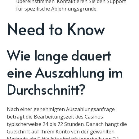
übereinstimmen. Kontaktieren Sie den Support
für spezifische Ablehnungsgründe.
Need to Know
Wie lange dauert
eine Auszahlung im
Durchschnitt?
Nach einer genehmigten Auszahlungsanfrage
beträgt die Bearbeitungszeit des Casinos
typischerweise 24 bis 72 Stunden. Danach hängt die
Gutschrift auf Ihrem Konto von der gewählten