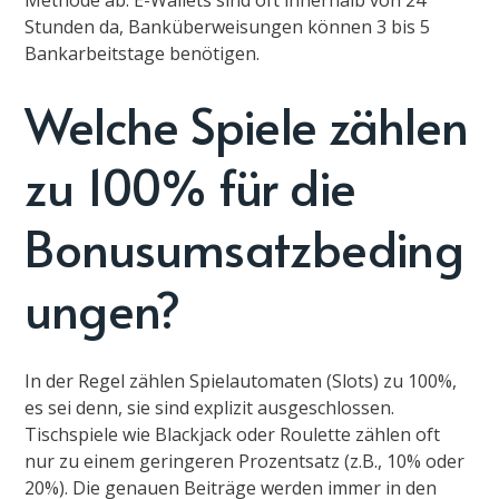
Methode ab: E-Wallets sind oft innerhalb von 24
Stunden da, Banküberweisungen können 3 bis 5
Bankarbeitstage benötigen.
Welche Spiele zählen
zu 100% für die
Bonusumsatzbeding
ungen?
In der Regel zählen Spielautomaten (Slots) zu 100%,
es sei denn, sie sind explizit ausgeschlossen.
Tischspiele wie Blackjack oder Roulette zählen oft
nur zu einem geringeren Prozentsatz (z.B., 10% oder
20%). Die genauen Beiträge werden immer in den