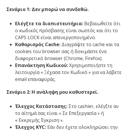
Σενάριο 1: Δεν μπορώ να συνδεθώ.
Ελέγξτε τα διαπιστευτήρια:
Βεβαιωθείτε ότι
ο κωδικός πρόσβασης είναι σωστός και ότι το
CAPS LOCK είναι απενεργοποιημένο.
Καθαρισμός Cache:
Διαγράψτε το cache και τα
cookies του browser σας ή δοκιμάστε ένα
διαφορετικό browser (Chrome, Firefox).
Επανάκτηση Κωδικού:
Χρησιμοποιήστε τη
λειτουργία « Ξέχασα τον Κωδικό » για να λάβετε
email επαναφοράς.
Σενάριο 2: Η ανάληψη μου καθυστερεί.
Έλεγχος Κατάστασης:
Στο cashier, ελέγξτε αν
το αίτημά σας είναι « Σε Επεξεργασία » ή
« Εκκρεμής Έγκριση ».
Έλεγχος KYC:
Εάν δεν έχετε ολοκληρώσει την