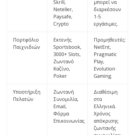
Skrill,
μπορεί να
Neteller,
διαρκέσουν
Paysafe,
1-5
Crypto
εργάσιμες.
Πορτφόλιο
Εκτενής
Προμηθευτές:
Παιχνιδιών
Sportsbook,
NetEnt,
3000+ Slots,
Pragmatic
Ζωντανό
Play,
Καζίνο,
Evolution
Poker
Gaming.
Υποστήριξη
Ζωντανή
Διαθέσιμη
Πελατών
Συνομιλία,
στα
Email,
Ελληνικά.
Φόρμα
Χρόνος
Επικοινωνίας
απόκρισης
ζωντανής