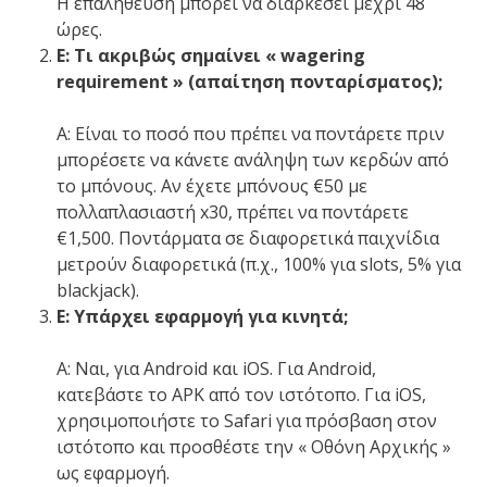
Η επαλήθευση μπορεί να διαρκέσει μέχρι 48
ώρες.
Ε: Τι ακριβώς σημαίνει « wagering
requirement » (απαίτηση πονταρίσματος);
Α: Είναι το ποσό που πρέπει να ποντάρετε πριν
μπορέσετε να κάνετε ανάληψη των κερδών από
το μπόνους. Αν έχετε μπόνους €50 με
πολλαπλασιαστή x30, πρέπει να ποντάρετε
€1,500. Ποντάρματα σε διαφορετικά παιχνίδια
μετρούν διαφορετικά (π.χ., 100% για slots, 5% για
blackjack).
Ε: Υπάρχει εφαρμογή για κινητά;
Α: Ναι, για Android και iOS. Για Android,
κατεβάστε το APK από τον ιστότοπο. Για iOS,
χρησιμοποιήστε το Safari για πρόσβαση στον
ιστότοπο και προσθέστε την « Οθόνη Αρχικής »
ως εφαρμογή.