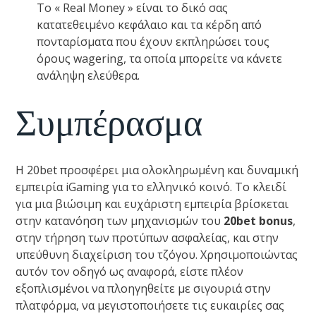
Το « Real Money » είναι το δικό σας
κατατεθειμένο κεφάλαιο και τα κέρδη από
πονταρίσματα που έχουν εκπληρώσει τους
όρους wagering, τα οποία μπορείτε να κάνετε
ανάληψη ελεύθερα.
Συμπέρασμα
Η 20bet προσφέρει μια ολοκληρωμένη και δυναμική
εμπειρία iGaming για το ελληνικό κοινό. Το κλειδί
για μια βιώσιμη και ευχάριστη εμπειρία βρίσκεται
στην κατανόηση των μηχανισμών του
20bet bonus
,
στην τήρηση των προτύπων ασφαλείας, και στην
υπεύθυνη διαχείριση του τζόγου. Χρησιμοποιώντας
αυτόν τον οδηγό ως αναφορά, είστε πλέον
εξοπλισμένοι να πλοηγηθείτε με σιγουριά στην
πλατφόρμα, να μεγιστοποιήσετε τις ευκαιρίες σας