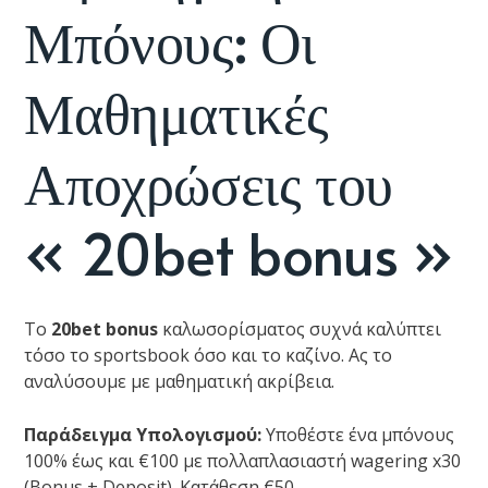
Μπόνους: Οι
Μαθηματικές
Αποχρώσεις του
« 20bet bonus »
Το
20bet bonus
καλωσορίσματος συχνά καλύπτει
τόσο το sportsbook όσο και το καζίνο. Ας το
αναλύσουμε με μαθηματική ακρίβεια.
Παράδειγμα Υπολογισμού:
Υποθέστε ένα μπόνους
100% έως και €100 με πολλαπλασιαστή wagering x30
(Bonus + Deposit). Κατάθεση €50.