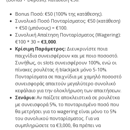
Bonus Ποσό: €50 (100% της κατάθεσης).
Συνολικό Ποσό Πονταρίσματος: €50 (κατάθεση)
+ €50 (μπόνους) = €100.
Συνολική Απαίτηση Πονταρίσματος (Wagering):
€100 * 30 =
€3,000
.
Κρίσιμη Παράμετρος:
Διευκρινίστε ποια
παιχνίδια συνεισφέρουν και με ποιο ποσοστό.
Συνήθως, οι slots συνεισφέρουν 100%, ενώ οι
πίνακες ρουλέτας ή blackjack μόνο 5-10%.
Πονταρίσματα σε παιχνίδια με χαμηλό ποσοστό
συνεισφοράς απαιτούν μεγαλύτερο συνολικό
κεφάλαιο για την ολοκλήρωση των απαιτήσεων.
Σενάριο:
Αν παίζετε αποκλειστικά σε ρουλέτκα
με συνεισφορά 5%, το πονταρισμένο ποσό που
θα μετρήσει για το wagering είναι μόνο το 5%
του συνολικού πονταρίσματος. Για να
συμπληρώσετε τα €3,000, θα πρέπει να