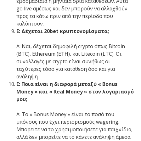
εβδομαδιαία ή μηνιαία όρια καταθέσεων. Αυτά
go live αμέσως και δεν μπορούν να αλλαχθούν
προς τα κάτω πριν από την περίοδο που
καλύπτουν.
Ε: Δέχεται 20bet κρυπτονομίσματα;
Α: Ναι, δέχεται δημοφιλή crypto όπως Bitcoin
(BTC), Ethereum (ETH), και Litecoin (LTC). Οι
συναλλαγές με crypto είναι συνήθως οι
ταχύτερες τόσο για κατάθεση όσο και για
ανάληψη.
Ε: Ποια είναι η διαφορά μεταξύ « Bonus
Money » και « Real Money » στον λογαριασμό
μου;
Α: Το « Bonus Money » είναι το ποσό του
μπόνους που έχει περιορισμούς wagering.
Μπορείτε να το χρησιμοποιήσετε για παιχνίδια,
αλλά δεν μπορείτε να το κάνετε ανάληψη άμεσα.