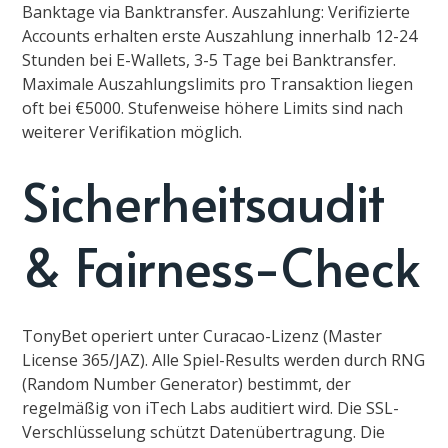
Banktage via Banktransfer. Auszahlung: Verifizierte
Accounts erhalten erste Auszahlung innerhalb 12-24
Stunden bei E-Wallets, 3-5 Tage bei Banktransfer.
Maximale Auszahlungslimits pro Transaktion liegen
oft bei €5000. Stufenweise höhere Limits sind nach
weiterer Verifikation möglich.
Sicherheitsaudit
& Fairness-Check
TonyBet operiert unter Curacao-Lizenz (Master
License 365/JAZ). Alle Spiel-Results werden durch RNG
(Random Number Generator) bestimmt, der
regelmäßig von iTech Labs auditiert wird. Die SSL-
Verschlüsselung schützt Datenübertragung. Die