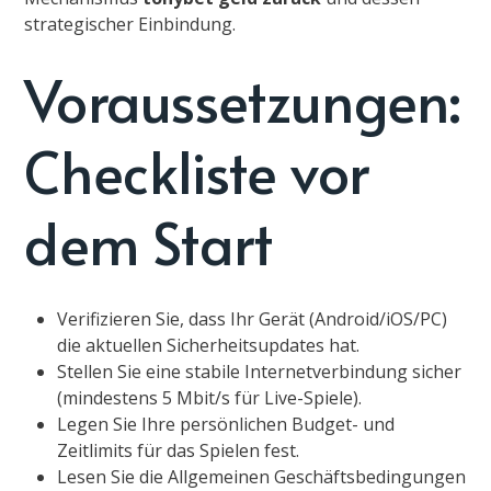
strategischer Einbindung.
Voraussetzungen:
Checkliste vor
dem Start
Verifizieren Sie, dass Ihr Gerät (Android/iOS/PC)
die aktuellen Sicherheitsupdates hat.
Stellen Sie eine stabile Internetverbindung sicher
(mindestens 5 Mbit/s für Live-Spiele).
Legen Sie Ihre persönlichen Budget- und
Zeitlimits für das Spielen fest.
Lesen Sie die Allgemeinen Geschäftsbedingungen