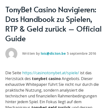
TonyBet Casino Navigieren:
Das Handbook zu Spielen,
RTP & Geld zurück – Official
Guide
Written by
loic@dicton.be
5 septembre 2016
Die Seite
https://casinotonybet.at/spiele/
ist das
Herzstück des
tonybet casino
Angebots. Dieser
exhaustive Whitepaper führt Sie nicht nur durch die
praktische Nutzung, sondern analysiert die
technischen und finanziellen Rahmenbedingungen
hinter jedem Spiel. Ein Fokus liegt auf dem
Mechanismus
tonybet geld zurück
und dessen