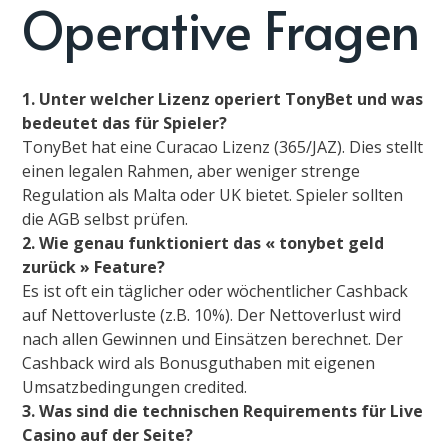
Operative Fragen
1. Unter welcher Lizenz operiert TonyBet und was
bedeutet das für Spieler?
TonyBet hat eine Curacao Lizenz (365/JAZ). Dies stellt
einen legalen Rahmen, aber weniger strenge
Regulation als Malta oder UK bietet. Spieler sollten
die AGB selbst prüfen.
2. Wie genau funktioniert das « tonybet geld
zurück » Feature?
Es ist oft ein täglicher oder wöchentlicher Cashback
auf Nettoverluste (z.B. 10%). Der Nettoverlust wird
nach allen Gewinnen und Einsätzen berechnet. Der
Cashback wird als Bonusguthaben mit eigenen
Umsatzbedingungen credited.
3. Was sind die technischen Requirements für Live
Casino auf der Seite?