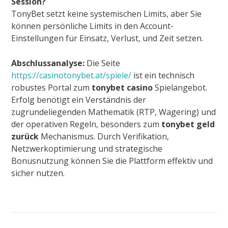
Session?
TonyBet setzt keine systemischen Limits, aber Sie
können persönliche Limits in den Account-
Einstellungen für Einsatz, Verlust, und Zeit setzen.
Abschlussanalyse:
Die Seite
https://casinotonybet.at/spiele/
ist ein technisch
robustes Portal zum
tonybet casino
Spielangebot.
Erfolg benötigt ein Verständnis der
zugrundeliegenden Mathematik (RTP, Wagering) und
der operativen Regeln, besonders zum
tonybet geld
zurück
Mechanismus. Durch Verifikation,
Netzwerkoptimierung und strategische
Bonusnutzung können Sie die Plattform effektiv und
sicher nutzen.