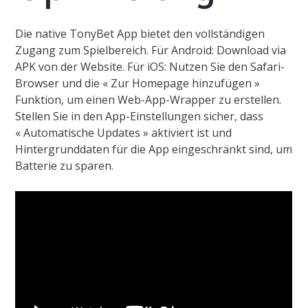
Die native TonyBet App bietet den vollständigen
Zugang zum Spielbereich. Für Android: Download via
APK von der Website. Für iOS: Nutzen Sie den Safari-
Browser und die « Zur Homepage hinzufügen »
Funktion, um einen Web-App-Wrapper zu erstellen.
Stellen Sie in den App-Einstellungen sicher, dass
« Automatische Updates » aktiviert ist und
Hintergrunddaten für die App eingeschränkt sind, um
Batterie zu sparen.