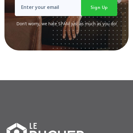
Don't worry, we hate SPAM just as much as you do!