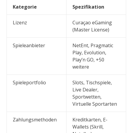
Kategorie
Spezifikation
Lizenz
Curaçao eGaming
(Master License)
Spieleanbieter
NetEnt, Pragmatic
Play, Evolution,
Play’n GO, +50
weitere
Spieleportfolio
Slots, Tischspiele,
Live Dealer,
Sportwetten,
Virtuelle Sportarten
Zahlungsmethoden
Kreditkarten, E-
Wallets (Skrill,