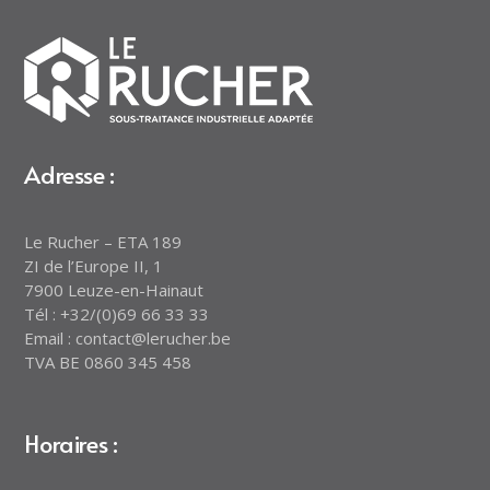
Adresse :
Le Rucher – ETA 189
ZI de l’Europe II, 1
7900 Leuze-en-Hainaut
Tél : +32/(0)69 66 33 33
Email : contact@lerucher.be
TVA BE 0860 345 458
Horaires :