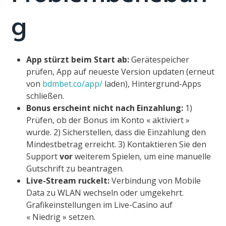
g
App stürzt beim Start ab:
Gerätespeicher
prüfen, App auf neueste Version updaten (erneut
von
bdmbet.co/app/
laden), Hintergrund-Apps
schließen.
Bonus erscheint nicht nach Einzahlung:
1)
Prüfen, ob der Bonus im Konto « aktiviert »
wurde. 2) Sicherstellen, dass die Einzahlung den
Mindestbetrag erreicht. 3) Kontaktieren Sie den
Support
vor
weiterem Spielen, um eine manuelle
Gutschrift zu beantragen.
Live-Stream ruckelt:
Verbindung von Mobile
Data zu WLAN wechseln oder umgekehrt.
Grafikeinstellungen im Live-Casino auf
« Niedrig » setzen.