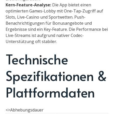
Kern-Feature-Analyse:
Die App bietet einen
optimierten Games-Lobby mit One-Tap-Zugriff auf
Slots, Live-Casino und Sportwetten. Push-
Benachrichtigungen für Bonusangebote und
Ergebnisse sind ein Key-Feature. Die Performance bei
Live-Streams ist aufgrund nativer Codec-
Unterstützung oft stabiler.
Technische
Spezifikationen &
Plattformdaten
<>Abhebungsdauer