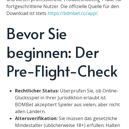
fortgeschrittene Nutzer. Die offizielle Quelle für den
Download ist stets
https://bdmbet.co/app/
.
Bevor Sie
beginnen: Der
Pre-Flight-Check
Rechtlicher Status:
Überprüfen Sie, ob Online-
Glücksspiel in Ihrer Jurisdiktion erlaubt ist.
BDMBet akzeptiert Spieler aus vielen, aber nicht
allen Ländern.
Altersverifikation:
Sie müssen das gesetzliche
Mindestalter (üblicherweise 18+) erfüllen. Halten