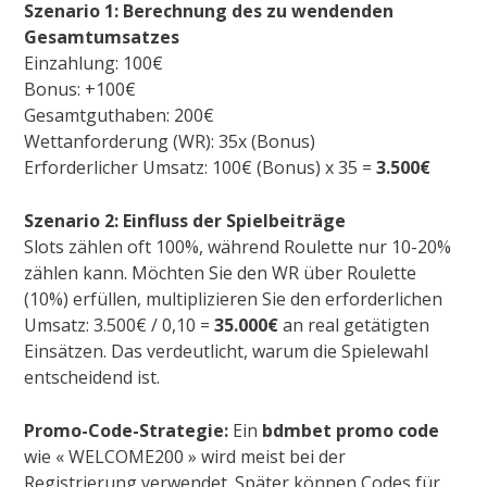
Szenario 1: Berechnung des zu wendenden
Gesamtumsatzes
Einzahlung: 100€
Bonus: +100€
Gesamtguthaben: 200€
Wettanforderung (WR): 35x (Bonus)
Erforderlicher Umsatz: 100€ (Bonus) x 35 =
3.500€
Szenario 2: Einfluss der Spielbeiträge
Slots zählen oft 100%, während Roulette nur 10-20%
zählen kann. Möchten Sie den WR über Roulette
(10%) erfüllen, multiplizieren Sie den erforderlichen
Umsatz: 3.500€ / 0,10 =
35.000€
an real getätigten
Einsätzen. Das verdeutlicht, warum die Spielewahl
entscheidend ist.
Promo-Code-Strategie:
Ein
bdmbet promo code
wie « WELCOME200 » wird meist bei der
Registrierung verwendet. Später können Codes für