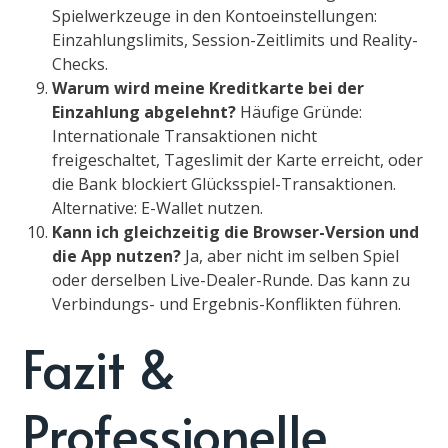
Spielwerkzeuge in den Kontoeinstellungen:
Einzahlungslimits, Session-Zeitlimits und Reality-
Checks.
Warum wird meine Kreditkarte bei der
Einzahlung abgelehnt?
Häufige Gründe:
Internationale Transaktionen nicht
freigeschaltet, Tageslimit der Karte erreicht, oder
die Bank blockiert Glücksspiel-Transaktionen.
Alternative: E-Wallet nutzen.
Kann ich gleichzeitig die Browser-Version und
die App nutzen?
Ja, aber nicht im selben Spiel
oder derselben Live-Dealer-Runde. Das kann zu
Verbindungs- und Ergebnis-Konflikten führen.
Fazit &
Professionelle