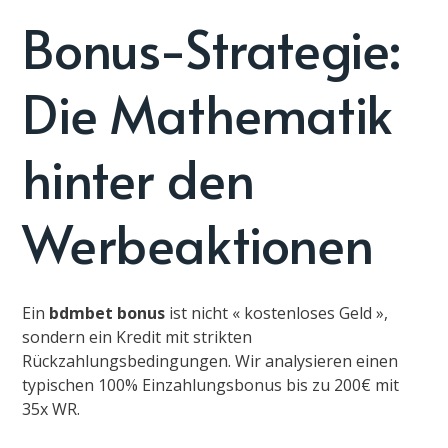
Bonus-Strategie:
Die Mathematik
hinter den
Werbeaktionen
Ein
bdmbet bonus
ist nicht « kostenloses Geld »,
sondern ein Kredit mit strikten
Rückzahlungsbedingungen. Wir analysieren einen
typischen 100% Einzahlungsbonus bis zu 200€ mit
35x WR.