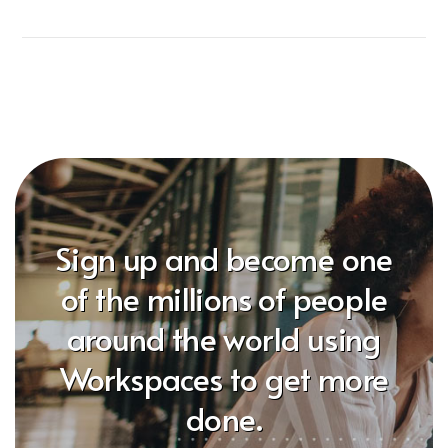
Sign up and become one
of the millions of people
around the world using
Workspaces to get more
done.