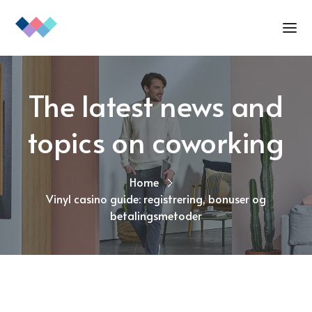
The latest news and
topics on coworking
Home
Vinyl casino guide: registrering, bonuser og
betalingsmetoder