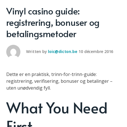
Vinyl casino guide:
registrering, bonuser og
betalingsmetoder
Written by
loic@dicton.be
10 décembre 2016
Dette er en praktisk, trinn-for-trinn-guide:
registrering, verifisering, bonuser og betalinger –
uten unødvendig fyll.
What You Need
First