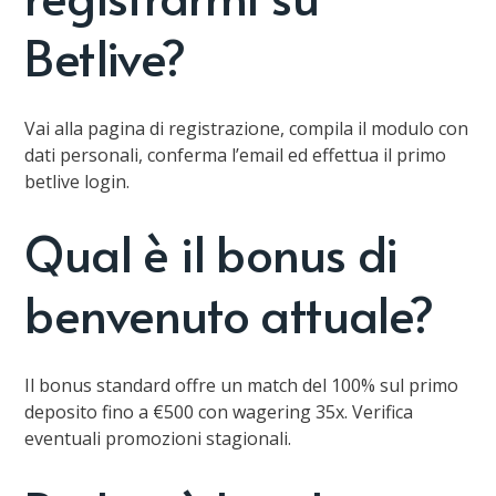
Betlive?
Vai alla pagina di registrazione, compila il modulo con
dati personali, conferma l’email ed effettua il primo
betlive login.
Qual è il bonus di
benvenuto attuale?
Il bonus standard offre un match del 100% sul primo
deposito fino a €500 con wagering 35x. Verifica
eventuali promozioni stagionali.