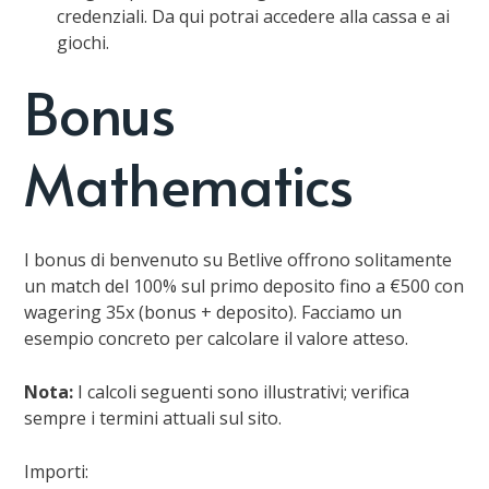
credenziali. Da qui potrai accedere alla cassa e ai
giochi.
Bonus
Mathematics
I bonus di benvenuto su Betlive offrono solitamente
un match del 100% sul primo deposito fino a €500 con
wagering 35x (bonus + deposito). Facciamo un
esempio concreto per calcolare il valore atteso.
Nota:
I calcoli seguenti sono illustrativi; verifica
sempre i termini attuali sul sito.
Importi: