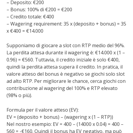
– Deposito: €200
– Bonus: 100% di €200 = €200
– Credito totale: €400
– Wagering requirement: 35 x (deposito + bonus) = 35
x €400 = €14.000
Supponiamo di giocare a slot con RTP medio del 96%.
La perdita attesa durante il wagering è: €14.000 x (1 –
0.96) = €560. Tuttavia, il credito iniziale è solo €400,
quindi la perdita attesa supera il credito. In pratica, il
valore atteso del bonus è negativo se giochi solo slot
ad alto RTP. Per migliorare le chance, cerca giochi con
contribuzione al wagering del 100% e RTP elevato
(98% o più).
Formula per il valore atteso (EV):
EV = (deposito + bonus) – (wagering x (1 – RTP))
Nel nostro esempio: EV = 400 – (14000 x 0.04) = 400 –
560 = -€160. Quindi il bonus ha EV negativo, ma può