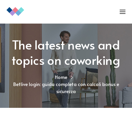
The latest news and
topics on coworking
Home
Betlive login: guida completa con calcoli bonus e
sicurezza