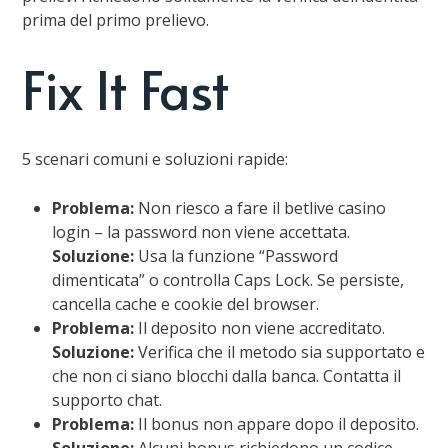
prima del primo prelievo.
Fix It Fast
5 scenari comuni e soluzioni rapide:
Problema:
Non riesco a fare il betlive casino
login – la password non viene accettata.
Soluzione:
Usa la funzione “Password
dimenticata” o controlla Caps Lock. Se persiste,
cancella cache e cookie del browser.
Problema:
Il deposito non viene accreditato.
Soluzione:
Verifica che il metodo sia supportato e
che non ci siano blocchi dalla banca. Contatta il
supporto chat.
Problema:
Il bonus non appare dopo il deposito.
Soluzione:
Alcuni bonus richiedono un codice