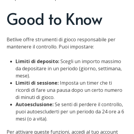
Good to Know
Betlive offre strumenti di gioco responsabile per
mantenere il controllo. Puoi impostare:
Limiti di deposito:
Scegli un importo massimo
da depositare in un periodo (giorno, settimana,
mese).
Limiti di sessione:
Imposta un timer che ti
ricordi di fare una pausa dopo un certo numero
di minuti di gioco.
Autoesclusione:
Se senti di perdere il controllo,
puoi autoescluderti per un periodo da 24 ore a 6
mesi (o a vita).
Per attivare queste funzioni, accedi al tuo account