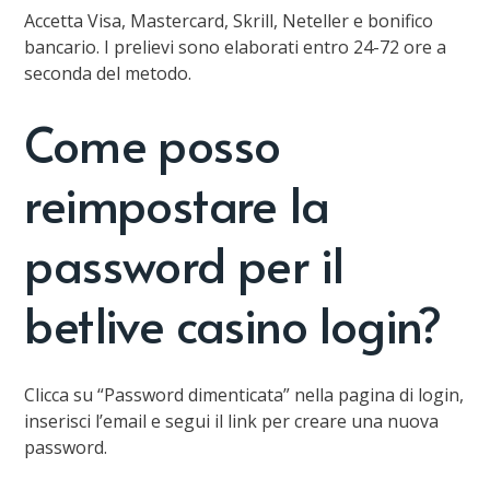
Accetta Visa, Mastercard, Skrill, Neteller e bonifico
bancario. I prelievi sono elaborati entro 24-72 ore a
seconda del metodo.
Come posso
reimpostare la
password per il
betlive casino login?
Clicca su “Password dimenticata” nella pagina di login,
inserisci l’email e segui il link per creare una nuova
password.