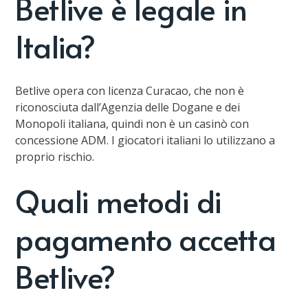
Betlive è legale in
Italia?
Betlive opera con licenza Curacao, che non è
riconosciuta dall’Agenzia delle Dogane e dei
Monopoli italiana, quindi non è un casinò con
concessione ADM. I giocatori italiani lo utilizzano a
proprio rischio.
Quali metodi di
pagamento accetta
Betlive?