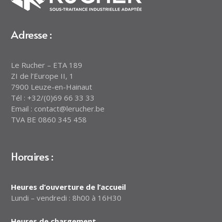
Adresse :
Le Rucher – ETA 189
ZI de l’Europe II, 1
7900 Leuze-en-Hainaut
Tél : +32/(0)69 66 33 33
Email : contact@lerucher.be
TVA BE 0860 345 458
Horaires :
Heures d’ouverture de l’accueil
Lundi – vendredi : 8h00 à 16H30
Heures de chargement