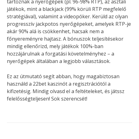
tartoznak a nyerőgépek (pl. 96-98% RTP), az asztali
játékok, mint a blackjack (99% körüli RTP megfelelő
stratégiával), valamint a videopóker. Kerüld az olyan
progresszív jackpotos nyerőgépeket, amelyek RTP-je
akár 90% alá is csökkenhet, hacsak nem a
főnyereményre hajtasz. A bónuszok teljesítésekor
mindig ellenőrizd, mely játékok 100%-ban
hozzájárulnak a forgatási követelményhez – a
nyerőgépek általában a legjobb választások.
Ez az útmutató segít abban, hogy magabiztosan
használd a 22bet kaszinót a regisztrációtól a
kifizetésig. Mindig olvasd el a feltételeket, és játssz
felelősségteljesen! Sok szerencsét!