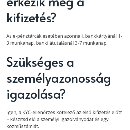
érkezik meg a
kifizetés?
Az e-pénztárcák esetében azonnali, bankkártyánál 1-
3 munkanap, banki átutalásnál 3-7 munkanap.
Szükséges a
személyazonosság
igazolása?
Igen, a KYC-ellenőrzés kötelező az első kifizetés előtt
– készítsd elő a személyi igazolványodat és egy
közműszámlát.