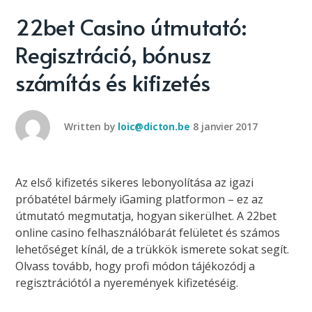
22bet Casino útmutató:
Regisztráció, bónusz
számítás és kifizetés
Written by
loic@dicton.be
8 janvier 2017
Az első kifizetés sikeres lebonyolítása az igazi
próbatétel bármely iGaming platformon – ez az
útmutató megmutatja, hogyan sikerülhet. A 22bet
online casino felhasználóbarát felületet és számos
lehetőséget kínál, de a trükkök ismerete sokat segít.
Olvass tovább, hogy profi módon tájékozódj a
regisztrációtól a nyeremények kifizetéséig.