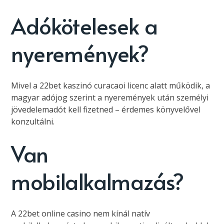
Adókötelesek a
nyeremények?
Mivel a 22bet kaszinó curacaoi licenc alatt működik, a
magyar adójog szerint a nyeremények után személyi
jövedelemadót kell fizetned – érdemes könyvelővel
konzultálni.
Van
mobilalkalmazás?
A 22bet online casino nem kínál natív