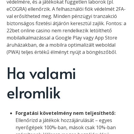
védelmére, és a játékokat független laborok (pl.
eCOGRA) ellenőrzik. A felhasználói fiók védelmét 2FA-
val erősítheted meg. Minden pénzügyi tranzakció
biztonságos fizetési átjárón keresztül zajlik. Fontos: a
22bet online casino nem rendelkezik letölthető
mobilalkalmazással a Google Play vagy App Store
áruházakban, de a mobilra optimalizált weboldal
(PWA) teljes értékű élményt nyújt a böngészőből.
Ha valami
elromlik
Forgatási követelmény nem teljesíthető:
Ellenőrizd a játékok hozzájárulását – egyes
nyerőgépek 100%-ban, mások csak 10%-ban