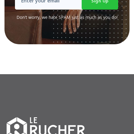
Don't worry, we hate SPAM just as much as you do!