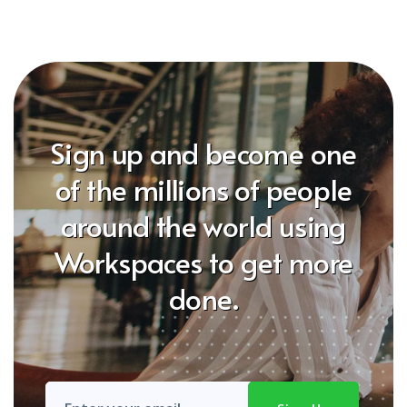
Sign up and become one
of the millions of people
around the world using
Workspaces to get more
done.