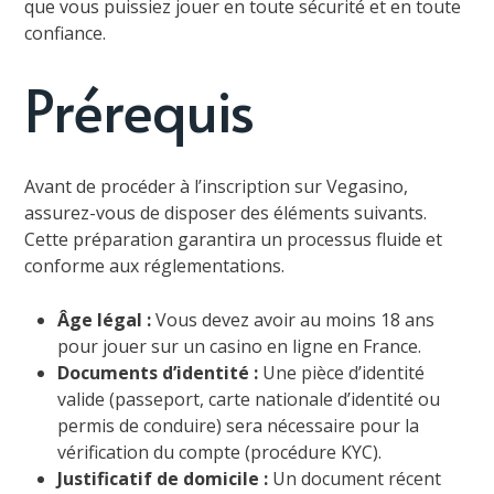
que vous puissiez jouer en toute sécurité et en toute
confiance.
Prérequis
Avant de procéder à l’inscription sur Vegasino,
assurez-vous de disposer des éléments suivants.
Cette préparation garantira un processus fluide et
conforme aux réglementations.
Âge légal :
Vous devez avoir au moins 18 ans
pour jouer sur un casino en ligne en France.
Documents d’identité :
Une pièce d’identité
valide (passeport, carte nationale d’identité ou
permis de conduire) sera nécessaire pour la
vérification du compte (procédure KYC).
Justificatif de domicile :
Un document récent