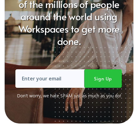
of the millions of people
around the world using
Workspaces to get more
done.
Don't worry, we hate SPAM just as much as you do!