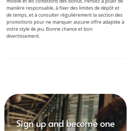
mobile et les conditions des bonus. Pensez à jouer de
manière responsable, à fixer des limites de dépôt et
de temps, et à consulter régulièrement la section des
promotions pour ne manquer aucune offre adaptée à
votre style de jeu. Bonne chance et bon
divertissement.
Sign up and become one