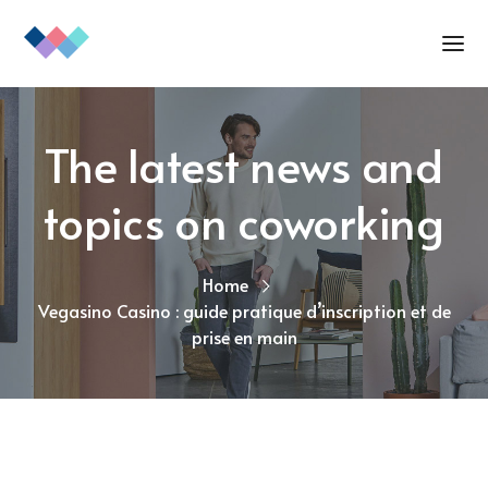
The latest news and
topics on coworking
Home
Vegasino Casino : guide pratique d’inscription et de
prise en main