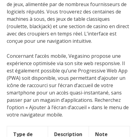
de jeux, alimentée par de nombreux fournisseurs de
logiciels réputés. Vous trouverez des centaines de
machines à sous, des jeux de table classiques
(roulette, blackjack) et une section de casino en direct
avec des croupiers en temps réel. L’interface est
conçue pour une navigation intuitive.
Concernant l’accès mobile, Vegasino propose une
expérience optimisée via son site web responsive. Il
est également possible qu’une Progressive Web App
(PWA) soit disponible, vous permettant d’ajouter un
icône de raccourci sur l’écran d’accueil de votre
smartphone pour un accès quasi-instantané, sans
passer par un magasin d’applications. Recherchez
l’option « Ajouter à l’écran d’accueil » dans le menu de
votre navigateur mobile.
Type de
Description
Note