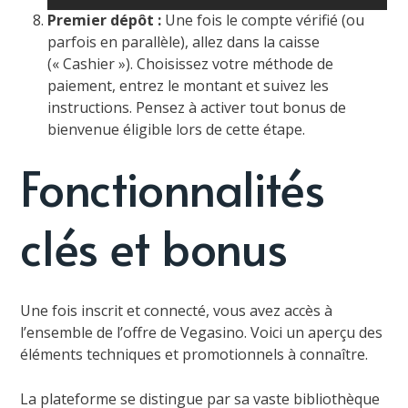
Premier dépôt :
Une fois le compte vérifié (ou
parfois en parallèle), allez dans la caisse
(« Cashier »). Choisissez votre méthode de
paiement, entrez le montant et suivez les
instructions. Pensez à activer tout bonus de
bienvenue éligible lors de cette étape.
Fonctionnalités
clés et bonus
Une fois inscrit et connecté, vous avez accès à
l’ensemble de l’offre de Vegasino. Voici un aperçu des
éléments techniques et promotionnels à connaître.
La plateforme se distingue par sa vaste bibliothèque