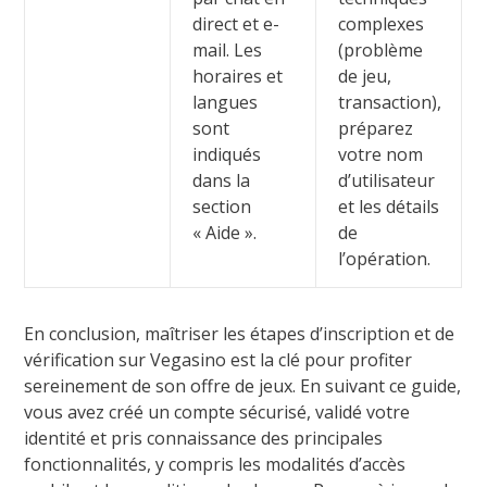
direct et e-
complexes
mail. Les
(problème
horaires et
de jeu,
langues
transaction),
sont
préparez
indiqués
votre nom
dans la
d’utilisateur
section
et les détails
« Aide ».
de
l’opération.
En conclusion, maîtriser les étapes d’inscription et de
vérification sur Vegasino est la clé pour profiter
sereinement de son offre de jeux. En suivant ce guide,
vous avez créé un compte sécurisé, validé votre
identité et pris connaissance des principales
fonctionnalités, y compris les modalités d’accès