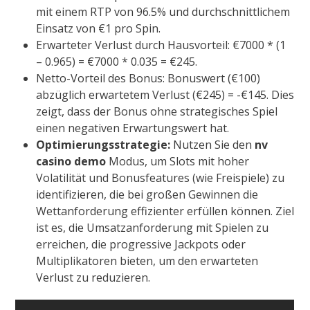
mit einem RTP von 96.5% und durchschnittlichem
Einsatz von €1 pro Spin.
Erwarteter Verlust durch Hausvorteil: €7000 * (1
– 0.965) = €7000 * 0.035 = €245.
Netto-Vorteil des Bonus: Bonuswert (€100)
abzüglich erwartetem Verlust (€245) = -€145. Dies
zeigt, dass der Bonus ohne strategisches Spiel
einen negativen Erwartungswert hat.
Optimierungsstrategie:
Nutzen Sie den
nv
casino demo
Modus, um Slots mit hoher
Volatilität und Bonusfeatures (wie Freispiele) zu
identifizieren, die bei großen Gewinnen die
Wettanforderung effizienter erfüllen können. Ziel
ist es, die Umsatzanforderung mit Spielen zu
erreichen, die progressive Jackpots oder
Multiplikatoren bieten, um den erwarteten
Verlust zu reduzieren.