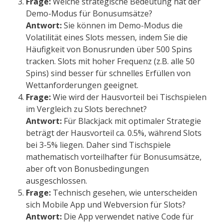
Frage:
Welche strategische Bedeutung hat der
Demo-Modus für Bonusumsätze?
Antwort:
Sie können im Demo-Modus die
Volatilität eines Slots messen, indem Sie die
Häufigkeit von Bonusrunden über 500 Spins
tracken. Slots mit hoher Frequenz (z.B. alle 50
Spins) sind besser für schnelles Erfüllen von
Wettanforderungen geeignet.
Frage:
Wie wird der Hausvorteil bei Tischspielen
im Vergleich zu Slots berechnet?
Antwort:
Für Blackjack mit optimaler Strategie
beträgt der Hausvorteil ca. 0.5%, während Slots
bei 3-5% liegen. Daher sind Tischspiele
mathematisch vorteilhafter für Bonusumsätze,
aber oft von Bonusbedingungen
ausgeschlossen.
Frage:
Technisch gesehen, wie unterscheiden
sich Mobile App und Webversion für Slots?
Antwort:
Die App verwendet native Code für