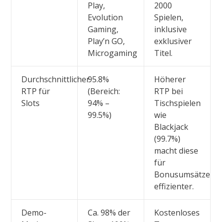
Play,
2000
Evolution
Spielen,
Gaming,
inklusive
Play’n GO,
exklusiver
Microgaming
Titel.
Durchschnittlicher
95.8%
Höherer
RTP für
(Bereich:
RTP bei
Slots
94% –
Tischspielen
99.5%)
wie
Blackjack
(99.7%)
macht diese
für
Bonusumsätze
effizienter.
Demo-
Ca. 98% der
Kostenloses