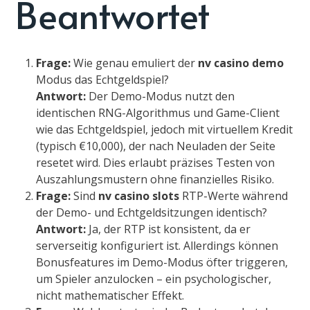
Beantwortet
Frage:
Wie genau emuliert der
nv casino demo
Modus das Echtgeldspiel?
Antwort:
Der Demo-Modus nutzt den
identischen RNG-Algorithmus und Game-Client
wie das Echtgeldspiel, jedoch mit virtuellem Kredit
(typisch €10,000), der nach Neuladen der Seite
resetet wird. Dies erlaubt präzises Testen von
Auszahlungsmustern ohne finanzielles Risiko.
Frage:
Sind
nv casino slots
RTP-Werte während
der Demo- und Echtgeldsitzungen identisch?
Antwort:
Ja, der RTP ist konsistent, da er
serverseitig konfiguriert ist. Allerdings können
Bonusfeatures im Demo-Modus öfter triggeren,
um Spieler anzulocken – ein psychologischer,
nicht mathematischer Effekt.