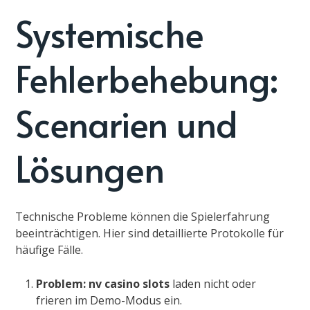
Systemische
Fehlerbehebung:
Scenarien und
Lösungen
Technische Probleme können die Spielerfahrung
beeinträchtigen. Hier sind detaillierte Protokolle für
häufige Fälle.
Problem:
nv casino slots
laden nicht oder
frieren im Demo-Modus ein.