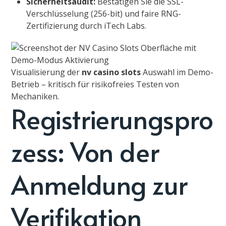
Sicherheitsaudit:
Bestätigen Sie die SSL-
Verschlüsselung (256-bit) und faire RNG-
Zertifizierung durch iTech Labs.
Visualisierung der
nv casino slots
Auswahl im Demo-
Betrieb – kritisch für risikofreies Testen von
Mechaniken.
Registrierungspro
zess: Von der
Anmeldung zur
Verifikation