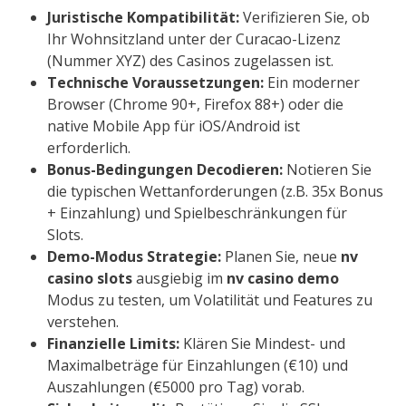
Juristische Kompatibilität:
Verifizieren Sie, ob
Ihr Wohnsitzland unter der Curacao-Lizenz
(Nummer XYZ) des Casinos zugelassen ist.
Technische Voraussetzungen:
Ein moderner
Browser (Chrome 90+, Firefox 88+) oder die
native Mobile App für iOS/Android ist
erforderlich.
Bonus-Bedingungen Decodieren:
Notieren Sie
die typischen Wettanforderungen (z.B. 35x Bonus
+ Einzahlung) und Spielbeschränkungen für
Slots.
Demo-Modus Strategie:
Planen Sie, neue
nv
casino slots
ausgiebig im
nv casino demo
Modus zu testen, um Volatilität und Features zu
verstehen.
Finanzielle Limits:
Klären Sie Mindest- und
Maximalbeträge für Einzahlungen (€10) und
Auszahlungen (€5000 pro Tag) vorab.