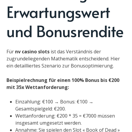
Erwartungswert
und Bonusrendite
Für
nv casino slots
ist das Verständnis der
zugrundeliegenden Mathematik entscheidend. Hier
ein detailliertes Szenario zur Bonusoptimierung.
Beispielrechnung für einen 100% Bonus bis €200
mit 35x Wettanforderung:
Einzahlung: €100 → Bonus: €100 →
Gesamtspielgeld: €200.
Wettanforderung: €200 * 35 = €7000 müssen
insgesamt umgesetzt werden.
Annahme: Sie spielen den Slot « Book of Dead »