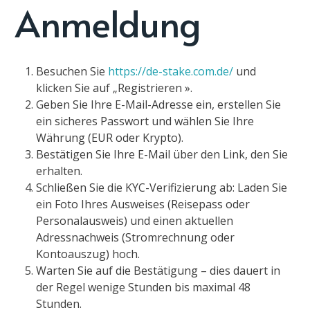
Anmeldung
Besuchen Sie
https://de-stake.com.de/
und
klicken Sie auf „Registrieren ».
Geben Sie Ihre E-Mail-Adresse ein, erstellen Sie
ein sicheres Passwort und wählen Sie Ihre
Währung (EUR oder Krypto).
Bestätigen Sie Ihre E-Mail über den Link, den Sie
erhalten.
Schließen Sie die KYC-Verifizierung ab: Laden Sie
ein Foto Ihres Ausweises (Reisepass oder
Personalausweis) und einen aktuellen
Adressnachweis (Stromrechnung oder
Kontoauszug) hoch.
Warten Sie auf die Bestätigung – dies dauert in
der Regel wenige Stunden bis maximal 48
Stunden.