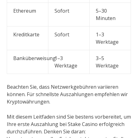
Ethereum
Sofort
5–30
Minuten
Kreditkarte
Sofort
1–3
Werktage
Banküberweisung
1–3
3–5
Werktage
Werktage
Beachten Sie, dass Netzwerkgebühren variieren
können. Für schnellste Auszahlungen empfehlen wir
Kryptowährungen.
Mit diesem Leitfaden sind Sie bestens vorbereitet, um
Ihre erste Auszahlung bei Stake Casino erfolgreich
durchzuführen. Denken Sie daran: