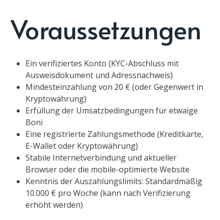
Voraussetzungen
Ein verifiziertes Konto (KYC-Abschluss mit
Ausweisdokument und Adressnachweis)
Mindesteinzahlung von 20 € (oder Gegenwert in
Kryptowährung)
Erfüllung der Umsatzbedingungen für etwaige
Boni
Eine registrierte Zahlungsmethode (Kreditkarte,
E-Wallet oder Kryptowährung)
Stabile Internetverbindung und aktueller
Browser oder die mobile-optimierte Website
Kenntnis der Auszahlungslimits: Standardmäßig
10.000 € pro Woche (kann nach Verifizierung
erhöht werden)