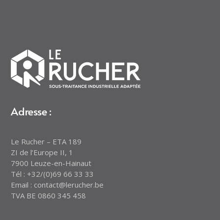
Adresse :
Le Rucher – ETA 189
ZI de l’Europe II, 1
7900 Leuze-en-Hainaut
Tél : +32/(0)69 66 33 33
Email : contact@lerucher.be
TVA BE 0860 345 458