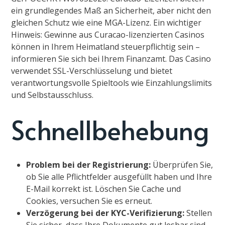
ein grundlegendes Maß an Sicherheit, aber nicht den
gleichen Schutz wie eine MGA-Lizenz. Ein wichtiger
Hinweis: Gewinne aus Curacao-lizenzierten Casinos
können in Ihrem Heimatland steuerpflichtig sein –
informieren Sie sich bei Ihrem Finanzamt. Das Casino
verwendet SSL-Verschlüsselung und bietet
verantwortungsvolle Spieltools wie Einzahlungslimits
und Selbstausschluss.
Schnellbehebung
Problem bei der Registrierung:
Überprüfen Sie,
ob Sie alle Pflichtfelder ausgefüllt haben und Ihre
E-Mail korrekt ist. Löschen Sie Cache und
Cookies, versuchen Sie es erneut.
Verzögerung bei der KYC-Verifizierung:
Stellen
Sie sicher, dass Ihre Dokumente gut lesbar sind