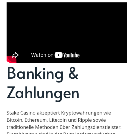
Banking &
Zahlungen
Stake Casino akzeptiert Kryptowährungen wie
Bitcoin, Ethereum, Litecoin und Ripple sowie
traditionelle Methoden über Zahlungsdienstleister.