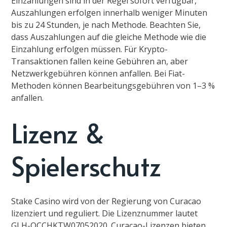
Einzahlungen sind in der Regel sofort verfügbar,
Auszahlungen erfolgen innerhalb weniger Minuten
bis zu 24 Stunden, je nach Methode. Beachten Sie,
dass Auszahlungen auf die gleiche Methode wie die
Einzahlung erfolgen müssen. Für Krypto-
Transaktionen fallen keine Gebühren an, aber
Netzwerkgebühren können anfallen. Bei Fiat-
Methoden können Bearbeitungsgebühren von 1–3 %
anfallen.
Lizenz &
Spielerschutz
Stake Casino wird von der Regierung von Curacao
lizenziert und reguliert. Die Lizenznummer lautet
GLH-OCCHKTW07052020. Curacao-Lizenzen bieten