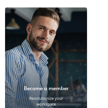
Become a member
Revolutionize your
workspace