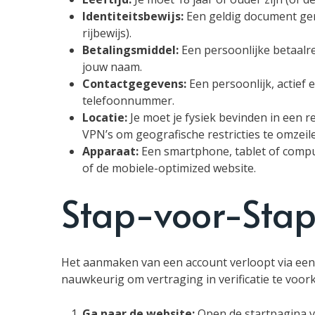
Identiteitsbewijs:
Een geldig document gere
rijbewijs).
Betalingsmiddel:
Een persoonlijke betaalrek
jouw naam.
Contactgegevens:
Een persoonlijk, actief 
telefoonnummer.
Locatie:
Je moet je fysiek bevinden in een r
VPN’s om geografische restricties te omzeil
Apparaat:
Een smartphone, tablet of comput
of de mobiele-optimized website.
Stap-voor-Stap 
Het aanmaken van een account verloopt via een
nauwkeurig om vertraging in verificatie te voo
Ga naar de website:
Open de startpagina v