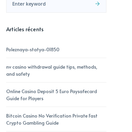
Articles récents
Poleznaya-statya-01850
nv casino withdrawal guide tips, methods,
and safety
Online Casino Deposit 5 Euro Paysafecard
Guide for Players
Bitcoin Casino No Verification Private Fast
Crypto Gambling Guide