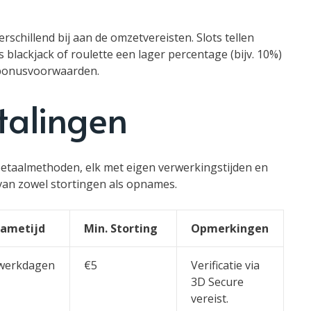
rschillend bij aan de omzetvereisten. Slots tellen
s blackjack of roulette een lager percentage (bijv. 10%)
e bonusvoorwaarden.
talingen
betaalmethoden, elk met eigen verwerkingstijden en
 van zowel stortingen als opnames.
ametijd
Min. Storting
Opmerkingen
 werkdagen
€5
Verificatie via
3D Secure
vereist.