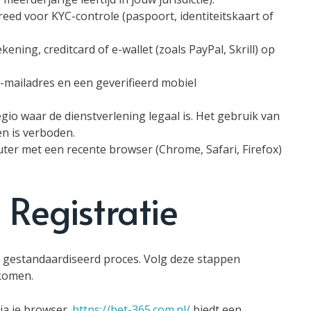
ed voor KYC-controle (paspoort, identiteitskaart of
ening, creditcard of e-wallet (zoals PayPal, Skrill) op
e-mailadres en een geverifieerd mobiel
egio waar de dienstverlening legaal is. Het gebruik van
en is verboden.
er met een recente browser (Chrome, Safari, Firefox)
Registratie
 gestandaardiseerd proces. Volg deze stappen
rkomen.
ia je browser.
https://bet-365.com.nl/
biedt een