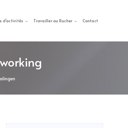
s d’activités
Travailler au Rucher
Contact
oworking
talingen