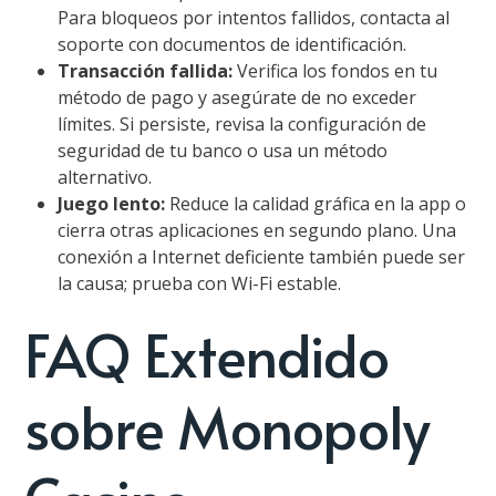
Para bloqueos por intentos fallidos, contacta al
soporte con documentos de identificación.
Transacción fallida:
Verifica los fondos en tu
método de pago y asegúrate de no exceder
límites. Si persiste, revisa la configuración de
seguridad de tu banco o usa un método
alternativo.
Juego lento:
Reduce la calidad gráfica en la app o
cierra otras aplicaciones en segundo plano. Una
conexión a Internet deficiente también puede ser
la causa; prueba con Wi-Fi estable.
FAQ Extendido
sobre Monopoly