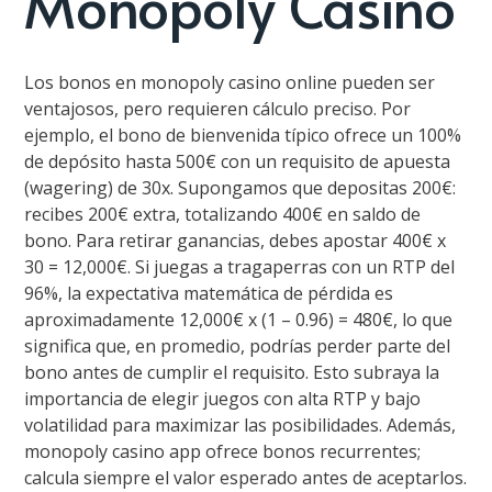
Monopoly Casino
Los bonos en monopoly casino online pueden ser
ventajosos, pero requieren cálculo preciso. Por
ejemplo, el bono de bienvenida típico ofrece un 100%
de depósito hasta 500€ con un requisito de apuesta
(wagering) de 30x. Supongamos que depositas 200€:
recibes 200€ extra, totalizando 400€ en saldo de
bono. Para retirar ganancias, debes apostar 400€ x
30 = 12,000€. Si juegas a tragaperras con un RTP del
96%, la expectativa matemática de pérdida es
aproximadamente 12,000€ x (1 – 0.96) = 480€, lo que
significa que, en promedio, podrías perder parte del
bono antes de cumplir el requisito. Esto subraya la
importancia de elegir juegos con alta RTP y bajo
volatilidad para maximizar las posibilidades. Además,
monopoly casino app ofrece bonos recurrentes;
calcula siempre el valor esperado antes de aceptarlos.