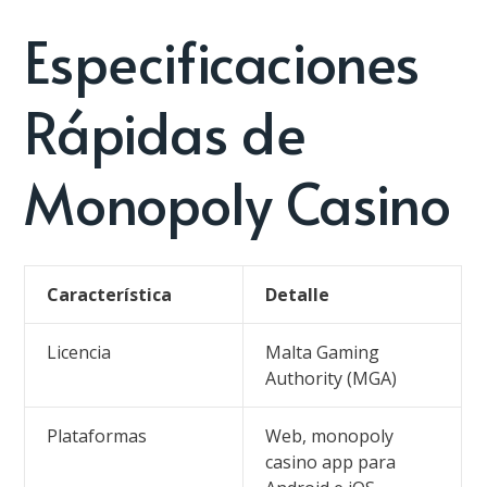
Especificaciones
Rápidas de
Monopoly Casino
Característica
Detalle
Licencia
Malta Gaming
Authority (MGA)
Plataformas
Web, monopoly
casino app para