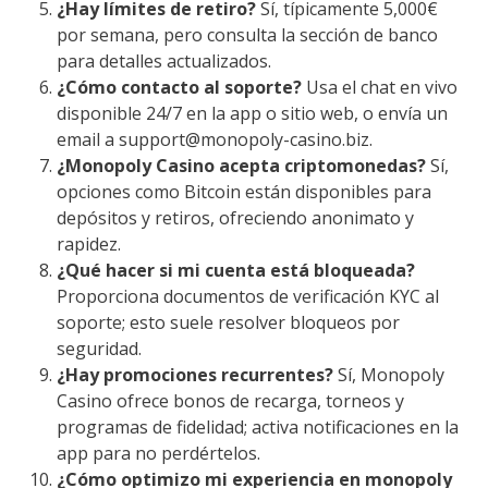
¿Hay límites de retiro?
Sí, típicamente 5,000€
por semana, pero consulta la sección de banco
para detalles actualizados.
¿Cómo contacto al soporte?
Usa el chat en vivo
disponible 24/7 en la app o sitio web, o envía un
email a support@monopoly-casino.biz.
¿Monopoly Casino acepta criptomonedas?
Sí,
opciones como Bitcoin están disponibles para
depósitos y retiros, ofreciendo anonimato y
rapidez.
¿Qué hacer si mi cuenta está bloqueada?
Proporciona documentos de verificación KYC al
soporte; esto suele resolver bloqueos por
seguridad.
¿Hay promociones recurrentes?
Sí, Monopoly
Casino ofrece bonos de recarga, torneos y
programas de fidelidad; activa notificaciones en la
app para no perdértelos.
¿Cómo optimizo mi experiencia en monopoly