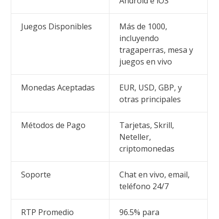
Android e iOS
Juegos Disponibles
Más de 1000,
incluyendo
tragaperras, mesa y
juegos en vivo
Monedas Aceptadas
EUR, USD, GBP, y
otras principales
Métodos de Pago
Tarjetas, Skrill,
Neteller,
criptomonedas
Soporte
Chat en vivo, email,
teléfono 24/7
RTP Promedio
96.5% para