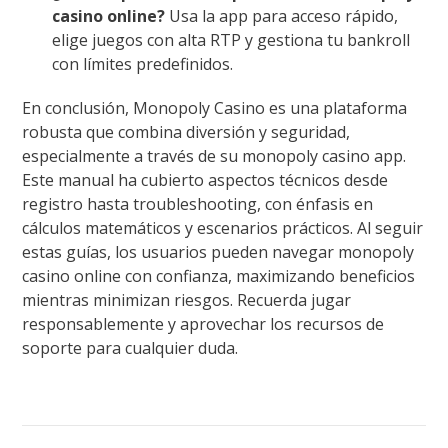
casino online?
Usa la app para acceso rápido,
elige juegos con alta RTP y gestiona tu bankroll
con límites predefinidos.
En conclusión, Monopoly Casino es una plataforma
robusta que combina diversión y seguridad,
especialmente a través de su monopoly casino app.
Este manual ha cubierto aspectos técnicos desde
registro hasta troubleshooting, con énfasis en
cálculos matemáticos y escenarios prácticos. Al seguir
estas guías, los usuarios pueden navegar monopoly
casino online con confianza, maximizando beneficios
mientras minimizan riesgos. Recuerda jugar
responsablemente y aprovechar los recursos de
soporte para cualquier duda.