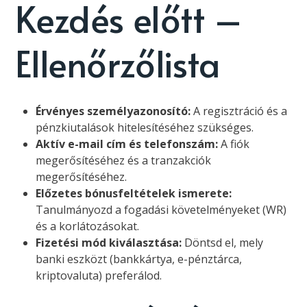
Kezdés előtt –
Ellenőrzőlista
Érvényes személyazonosító:
A regisztráció és a
pénzkiutalások hitelesítéséhez szükséges.
Aktív e-mail cím és telefonszám:
A fiók
megerősítéséhez és a tranzakciók
megerősítéséhez.
Előzetes bónusfeltételek ismerete:
Tanulmányozd a fogadási követelményeket (WR)
és a korlátozásokat.
Fizetési mód kiválasztása:
Döntsd el, mely
banki eszközt (bankkártya, e-pénztárca,
kriptovaluta) preferálod.