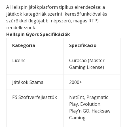
A Hellspin játékplatform tipikus elrendezése: a
játékok kategóriák szerint, keresőfunkcióval és
szűrőkkel (legújabb, népszerű, magas RTP)
rendelkeznek.
Hellspin Gyors Specifikációk
Kategória
Specifikáció
Licenc
Curacao (Master
Gaming License)
Játékok Száma
2000+
Fő Szoftverfejlesztők
NetEnt, Pragmatic
Play, Evolution,
Play’n GO, Hacksaw
Gaming