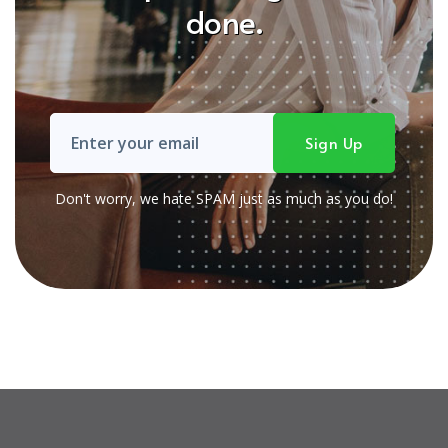
done.
Don't worry, we hate SPAM just as much as you do!