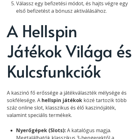
Válassz egy befizetési módot, és hajts végre egy
első befizetést a bónusz aktiválásához.
A Hellspin
Játékok Világa és
Kulcsfunkciók
A kaszinó fő erőssége a játékválaszték mélysége és
sokfélesége. A
hellspin játékok
közé tartozik több
száz online slot, klasszikus és élő kaszinójáték,
valamint speciális termékek.
Nyerőgépek (Slots):
A katalógus magja.
Megtalálhatók klasszikus 3-hengerektől a