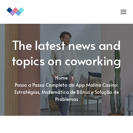
The latest news and
topics on coworking
Home
Passo a Passo Completo do App Malina Casino:
Estratégias, Matemática de Bônus e Solução de
Problemas