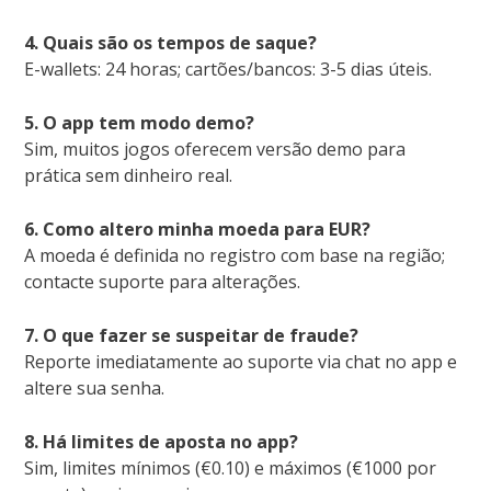
4. Quais são os tempos de saque?
E-wallets: 24 horas; cartões/bancos: 3-5 dias úteis.
5. O app tem modo demo?
Sim, muitos jogos oferecem versão demo para
prática sem dinheiro real.
6. Como altero minha moeda para EUR?
A moeda é definida no registro com base na região;
contacte suporte para alterações.
7. O que fazer se suspeitar de fraude?
Reporte imediatamente ao suporte via chat no app e
altere sua senha.
8. Há limites de aposta no app?
Sim, limites mínimos (€0.10) e máximos (€1000 por