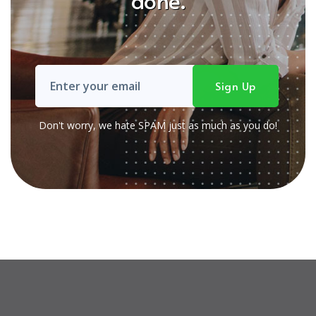
Don't worry, we hate SPAM just as much as you do!