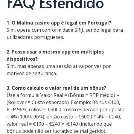
FAQ Estendido
1. O Malina casino app é legal em Portugal?
Sim, opera com conformidade SRIJ, sendo legal para
utilizadores portugueses.
2. Posso usar o mesmo app em múltiplos
dispositivos?
Sim, mas apenas uma sessão ativa por vez por
motivos de segurança.
3. Como calculo o valor real de um bônus?
Use a fórmula: Valor Real = (Bônus * RTP médio) –
(Rollover * Custo esperado). Exemplo: Bônus €100,
RTP 96%, rollover €6000, custo esperado por aposta
= 4% (100%-96%), então custo = €6000 * 4% = €240,
valor real ≈ €100 – €240 = -€140 (indicando que
bônus pode não ser lucrativo se mal gerido).