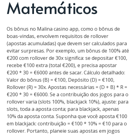
Matemáticos
Os bônus no Malina casino app, como o bônus de
boas-vindas, envolvem requisitos de rollover
(apostas acumuladas) que devem ser calculados para
evitar surpresas. Por exemplo, um bônus de 100% até
€200 com rollover de 30x significa: se depositar €100,
recebe €100 extra (total €200), e precisa apostar
€200 * 30 = €6000 antes de sacar. Cálculo detalhado:
Valor do bônus (B) = €100, Depósito (D) = €100,
Rollover (R) = 30x. Apostas necessárias = (D + B) * R =
€200 * 30 = €6000. Se a contribuição dos jogos para o
rollover varia (slots 100%, blackjack 10%), ajuste: para
slots, toda a aposta conta; para blackjack, apenas
10% da aposta conta. Suponha que você aposta €100
em blackjack: contribuição = €100 * 10% = €10 para o
rollover. Portanto, planeie suas apostas em jogos