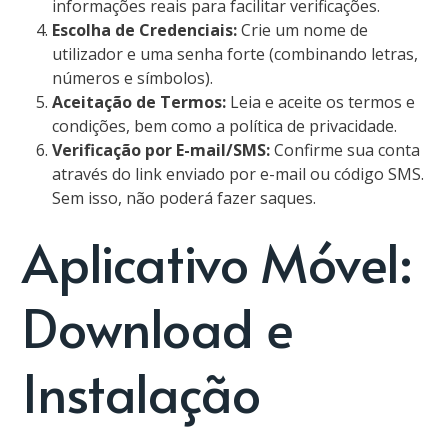
informações reais para facilitar verificações.
Escolha de Credenciais:
Crie um nome de
utilizador e uma senha forte (combinando letras,
números e símbolos).
Aceitação de Termos:
Leia e aceite os termos e
condições, bem como a política de privacidade.
Verificação por E-mail/SMS:
Confirme sua conta
através do link enviado por e-mail ou código SMS.
Sem isso, não poderá fazer saques.
Aplicativo Móvel:
Download e
Instalação