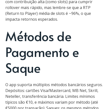
com contribuição alta (como slots) para cumprir
rollover mais rápido, mas lembre-se que a RTP
(Return to Player) média de slots é ~96%, o que
impacta retornos esperados.
Métodos de
Pagamento e
Saque
O app suporta múltiplos métodos bancários seguros.
Depósitos: cartões Visa/Mastercard, MB Net, Skrill,
Neteller, transferência bancária. Limites mínimos
típicos são €10, e máximos variam por método (até
€5000 por transação). Saques: os mesmos métodos,