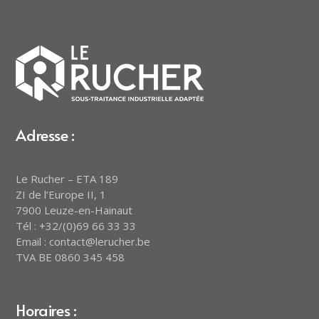
Adresse :
Le Rucher – ETA 189
ZI de l’Europe II, 1
7900 Leuze-en-Hainaut
Tél : +32/(0)69 66 33 33
Email : contact@lerucher.be
TVA BE 0860 345 458
Horaires :