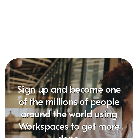
Sign up and become one
of the millions of people
around the world using
Workspaces to get more
done.