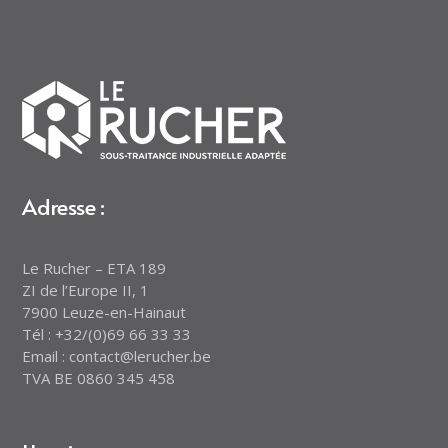
Adresse :
Le Rucher – ETA 189
ZI de l’Europe II, 1
7900 Leuze-en-Hainaut
Tél : +32/(0)69 66 33 33
Email : contact@lerucher.be
TVA BE 0860 345 458