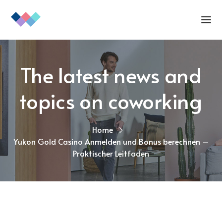
The latest news and
topics on coworking
Home
Yukon Gold Casino Anmelden und Bonus berechnen –
Praktischer Leitfaden