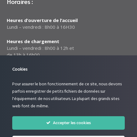
Horaires :
Heures d’ouverture de l’accueil
Lundi – vendredi : 8h00 à 16H30
Heures de chargement
Lundi – vendredi : 8h00 à 12h et
de 13h à 16h00
Notre politique relative à la
Cookies
sécurité des données
Pour assurer le bon fonctionnement de ce site, nous devons
Suivez-nous :
parfois enregistrer de petits fichiers de données sur
l'équipement de nos utilisateurs. La plupart des grands sites
web font de même.
Accepter les cookies