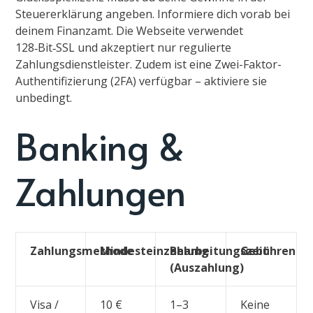
Steuererklärung angeben. Informiere dich vorab bei
deinem Finanzamt. Die Webseite verwendet
128‑Bit‑SSL und akzeptiert nur regulierte
Zahlungsdienstleister. Zudem ist eine Zwei-Faktor-
Authentifizierung (2FA) verfügbar – aktiviere sie
unbedingt.
Banking &
Zahlungen
Zahlungsmethode
Mindesteinzahlung
Bearbeitungszeit
Gebühren
(Auszahlung)
Visa /
10 €
1–3
Keine