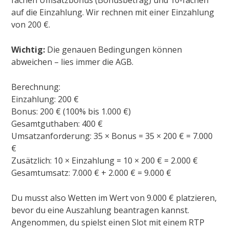
fachen Umsatzbonus (Bonusbetrag) und 10-fachen
auf die Einzahlung. Wir rechnen mit einer Einzahlung
von 200 €.
Wichtig:
Die genauen Bedingungen können
abweichen – lies immer die AGB.
Berechnung:
Einzahlung: 200 €
Bonus: 200 € (100% bis 1.000 €)
Gesamtguthaben: 400 €
Umsatzanforderung: 35 × Bonus = 35 × 200 € = 7.000
€
Zusätzlich: 10 × Einzahlung = 10 × 200 € = 2.000 €
Gesamtumsatz: 7.000 € + 2.000 € = 9.000 €
Du musst also Wetten im Wert von 9.000 € platzieren,
bevor du eine Auszahlung beantragen kannst.
Angenommen, du spielst einen Slot mit einem RTP