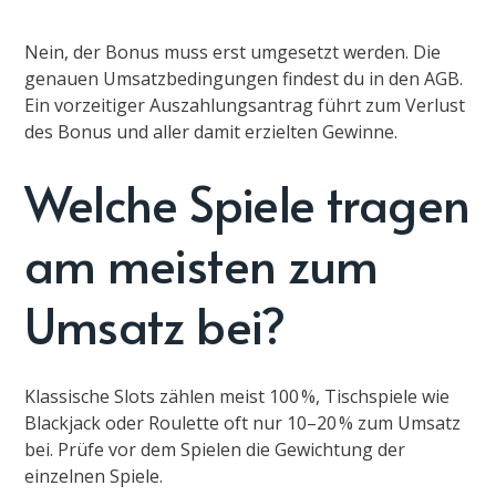
Nein, der Bonus muss erst umgesetzt werden. Die
genauen Umsatzbedingungen findest du in den AGB.
Ein vorzeitiger Auszahlungsantrag führt zum Verlust
des Bonus und aller damit erzielten Gewinne.
Welche Spiele tragen
am meisten zum
Umsatz bei?
Klassische Slots zählen meist 100 %, Tischspiele wie
Blackjack oder Roulette oft nur 10–20 % zum Umsatz
bei. Prüfe vor dem Spielen die Gewichtung der
einzelnen Spiele.