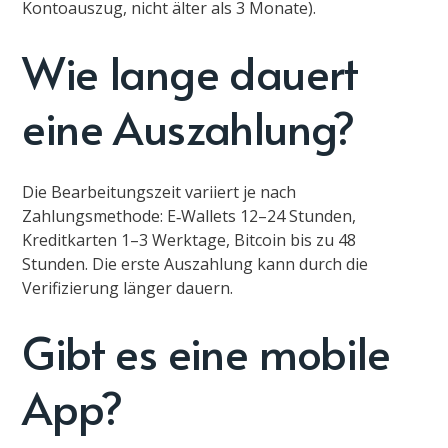
Kontoauszug, nicht älter als 3 Monate).
Wie lange dauert
eine Auszahlung?
Die Bearbeitungszeit variiert je nach
Zahlungsmethode: E‑Wallets 12–24 Stunden,
Kreditkarten 1–3 Werktage, Bitcoin bis zu 48
Stunden. Die erste Auszahlung kann durch die
Verifizierung länger dauern.
Gibt es eine mobile
App?