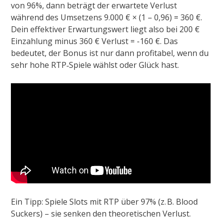
von 96%, dann beträgt der erwartete Verlust
während des Umsetzens 9.000 € × (1 – 0,96) = 360 €.
Dein effektiver Erwartungswert liegt also bei 200 €
Einzahlung minus 360 € Verlust = -160 €. Das
bedeutet, der Bonus ist nur dann profitabel, wenn du
sehr hohe RTP‑Spiele wählst oder Glück hast.
Ein Tipp: Spiele Slots mit RTP über 97% (z. B. Blood
Suckers) – sie senken den theoretischen Verlust.