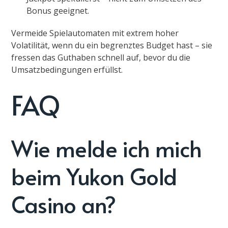
Bonus geeignet.
Vermeide Spielautomaten mit extrem hoher
Volatilität, wenn du ein begrenztes Budget hast – sie
fressen das Guthaben schnell auf, bevor du die
Umsatzbedingungen erfüllst.
FAQ
Wie melde ich mich
beim Yukon Gold
Casino an?