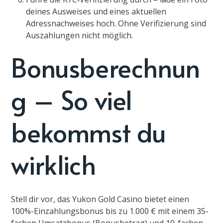
deines Ausweises und eines aktuellen
Adressnachweises hoch. Ohne Verifizierung sind
Auszahlungen nicht möglich.
Bonusberechnun
g – So viel
bekommst du
wirklich
Stell dir vor, das Yukon Gold Casino bietet einen
100%-Einzahlungsbonus bis zu 1.000 € mit einem 35-