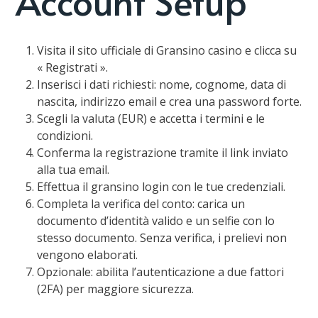
Account Setup
Visita il sito ufficiale di Gransino casino e clicca su
« Registrati ».
Inserisci i dati richiesti: nome, cognome, data di
nascita, indirizzo email e crea una password forte.
Scegli la valuta (EUR) e accetta i termini e le
condizioni.
Conferma la registrazione tramite il link inviato
alla tua email.
Effettua il gransino login con le tue credenziali.
Completa la verifica del conto: carica un
documento d’identità valido e un selfie con lo
stesso documento. Senza verifica, i prelievi non
vengono elaborati.
Opzionale: abilita l’autenticazione a due fattori
(2FA) per maggiore sicurezza.