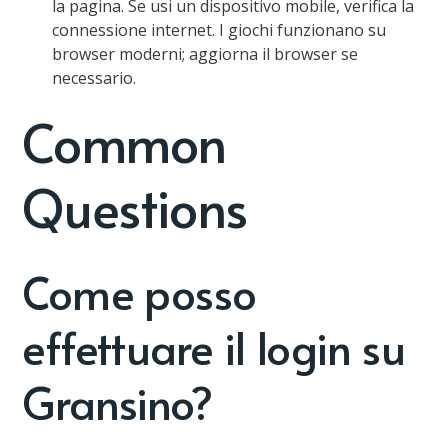
la pagina. Se usi un dispositivo mobile, verifica la
connessione internet. I giochi funzionano su
browser moderni; aggiorna il browser se
necessario.
Common
Questions
Come posso
effettuare il login su
Gransino?