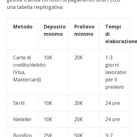
una tabella riepilogativa:
Metodo
Deposito
Prelievo
Tempi
minimo
minimo
di
elaborazion
Carte di
10€
20€
1-3
credito/debito
giorni
(Visa,
lavorativi
Mastercard)
per il
prelievo
Skrill
10€
20€
24 ore
Neteller
10€
20€
24 ore
Bonifico
25€
50€
3-7