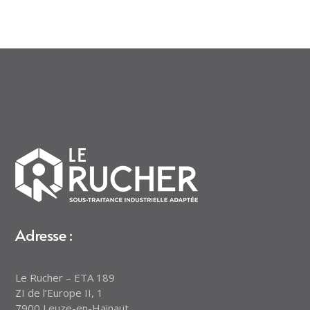
Adresse :
Le Rucher – ETA 189
ZI de l’Europe II, 1
7900 Leuze-en-Hainaut