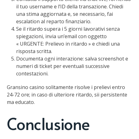
il tuo username e l’ID della transazione. Chiedi
una stima aggiornata e, se necessario, fai
escalation al reparto finanziario.
Se il ritardo supera i 5 giorni lavorativi senza
spiegazioni, invia un’email con oggetto
« URGENTE: Prelievo in ritardo » e chiedi una
risposta scritta.
Documenta ogni interazione: salva screenshot e
numeri di ticket per eventuali successive
contestazioni.
Gransino casino solitamente risolve i prelievi entro
24-72 ore; in caso di ulteriore ritardo, sii persistente
ma educato.
Conclusione