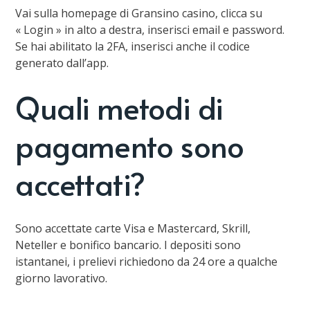
Vai sulla homepage di Gransino casino, clicca su
« Login » in alto a destra, inserisci email e password.
Se hai abilitato la 2FA, inserisci anche il codice
generato dall’app.
Quali metodi di
pagamento sono
accettati?
Sono accettate carte Visa e Mastercard, Skrill,
Neteller e bonifico bancario. I depositi sono
istantanei, i prelievi richiedono da 24 ore a qualche
giorno lavorativo.