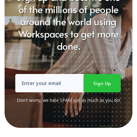
of the millions of people
around the world using
Workspaces to get more
done.
Don't worry, we hate SPAM just as much as you do!