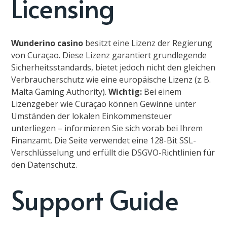
Licensing
Wunderino casino
besitzt eine Lizenz der Regierung
von Curaçao. Diese Lizenz garantiert grundlegende
Sicherheitsstandards, bietet jedoch nicht den gleichen
Verbraucherschutz wie eine europäische Lizenz (z. B.
Malta Gaming Authority).
Wichtig:
Bei einem
Lizenzgeber wie Curaçao können Gewinne unter
Umständen der lokalen Einkommensteuer
unterliegen – informieren Sie sich vorab bei Ihrem
Finanzamt. Die Seite verwendet eine 128-Bit SSL-
Verschlüsselung und erfüllt die DSGVO-Richtlinien für
den Datenschutz.
Support Guide