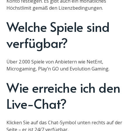
Konto festlegen. Es gibt auch ein monatliches
Höchstlimit gemäß den Lizenzbedingungen.
Welche Spiele sind
verfügbar?
Über 2.000 Spiele von Anbietern wie NetEnt,
Microgaming, Play’n GO und Evolution Gaming.
Wie erreiche ich den
Live-Chat?
Klicken Sie auf das Chat-Symbol unten rechts auf der
Seite – er ist 24/7 verfügbar.