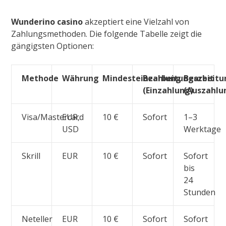
Wunderino casino
akzeptiert eine Vielzahl von
Zahlungsmethoden. Die folgende Tabelle zeigt die
gängigsten Optionen:
Methode
Währung
Mindesteinzahlung
Bearbeitungszeit
Bearbeitu
(Einzahlung)
(Auszahlu
Visa/Mastercard
EUR,
10 €
Sofort
1–3
USD
Werktage
Skrill
EUR
10 €
Sofort
Sofort
bis
24
Stunden
Neteller
EUR
10 €
Sofort
Sofort