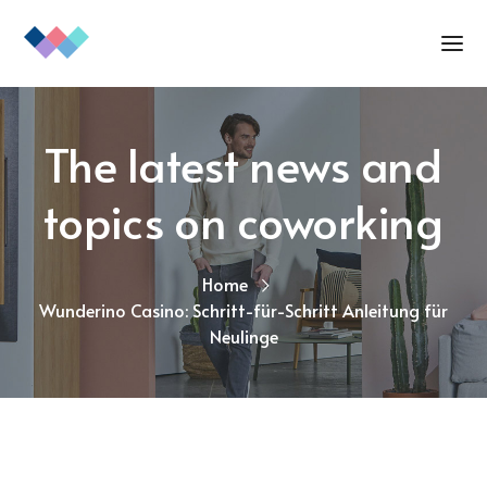
The latest news and
topics on coworking
Home
Wunderino Casino: Schritt-für-Schritt Anleitung für
Neulinge