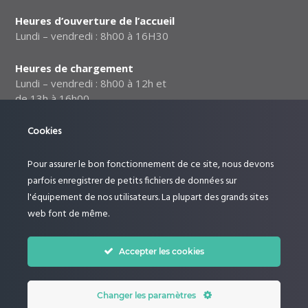
Heures d’ouverture de l’accueil
Lundi – vendredi : 8h00 à 16H30
Heures de chargement
Lundi – vendredi : 8h00 à 12h et
de 13h à 16h00
Notre politique relative à la
Cookies
sécurité des données
Pour assurer le bon fonctionnement de ce site, nous devons
Suivez-nous :
parfois enregistrer de petits fichiers de données sur
l'équipement de nos utilisateurs. La plupart des grands sites
web font de même.
Accepter les cookies
Changer les paramètres