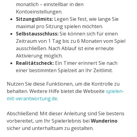
monatlich – einstellbar in den
Kontoeinstellungen.
Sitzungslimits:
Legen Sie fest, wie lange Sie
maximal pro Sitzung spielen möchten.
Selbstausschluss:
Sie können sich für einen
Zeitraum von 1 Tag bis zu 6 Monaten vom Spiel
ausschließen. Nach Ablauf ist eine erneute
Aktivierung möglich.
Realitätscheck:
Ein Timer erinnert Sie nach
einer bestimmten Spielzeit an Ihr Zeitlimit.
Nutzen Sie diese Funktionen, um die Kontrolle zu
behalten. Weitere Hilfe bietet die Webseite
spielen-
mit-verantwortung.de
.
Abschließend: Mit dieser Anleitung sind Sie bestens
vorbereitet, um Ihr Spielerlebnis bei
Wunderino
sicher und unterhaltsam zu gestalten.