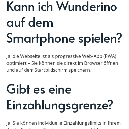
Kann ich Wunderino
auf dem
Smartphone spielen?
Ja, die Webseite ist als progressive Web-App (PWA)
optimiert – Sie können sie direkt im Browser öffnen
und auf dem Startbildschirm speichern.
Gibt es eine
Einzahlungsgrenze?
Ja, Sie können individuelle Einzahlungslimits in Ihrem