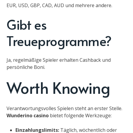
EUR, USD, GBP, CAD, AUD und mehrere andere.
Gibt es
Treueprogramme?
Ja, regelmäßige Spieler erhalten Cashback und
persönliche Boni.
Worth Knowing
Verantwortungsvolles Spielen steht an erster Stelle.
Wunderino casino
bietet folgende Werkzeuge:
Einzahlungslimits:
Täglich, wöchentlich oder