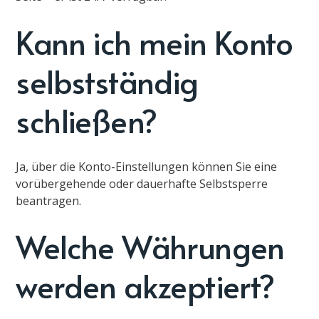
Kann ich mein Konto
selbstständig
schließen?
Ja, über die Konto-Einstellungen können Sie eine
vorübergehende oder dauerhafte Selbstsperre
beantragen.
Welche Währungen
werden akzeptiert?