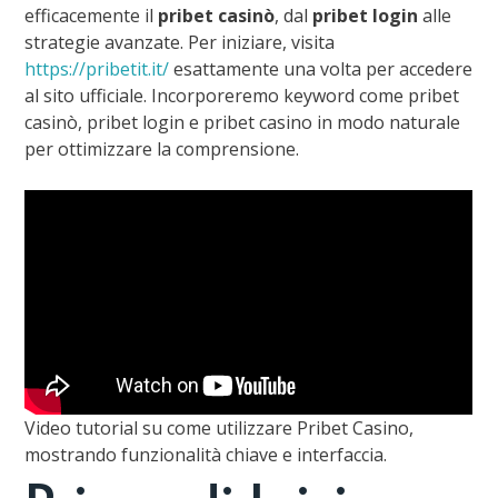
efficacemente il
pribet casinò
, dal
pribet login
alle
strategie avanzate. Per iniziare, visita
https://pribetit.it/
esattamente una volta per accedere
al sito ufficiale. Incorporeremo keyword come pribet
casinò, pribet login e pribet casino in modo naturale
per ottimizzare la comprensione.
Video tutorial su come utilizzare Pribet Casino,
mostrando funzionalità chiave e interfaccia.