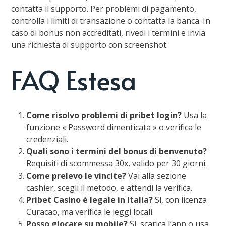
contatta il supporto. Per problemi di pagamento,
controlla i limiti di transazione o contatta la banca. In
caso di bonus non accreditati, rivedi i termini e invia
una richiesta di supporto con screenshot.
FAQ Estesa
Come risolvo problemi di pribet login?
Usa la
funzione « Password dimenticata » o verifica le
credenziali.
Quali sono i termini del bonus di benvenuto?
Requisiti di scommessa 30x, valido per 30 giorni.
Come prelevo le vincite?
Vai alla sezione
cashier, scegli il metodo, e attendi la verifica.
Pribet Casino è legale in Italia?
Sì, con licenza
Curacao, ma verifica le leggi locali.
Posso giocare su mobile?
Sì, scarica l’app o usa