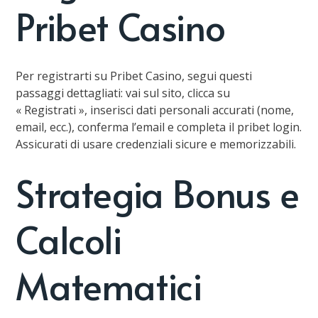
Pribet Casino
Per registrarti su Pribet Casino, segui questi
passaggi dettagliati: vai sul sito, clicca su
« Registrati », inserisci dati personali accurati (nome,
email, ecc.), conferma l’email e completa il pribet login.
Assicurati di usare credenziali sicure e memorizzabili.
Strategia Bonus e
Calcoli
Matematici