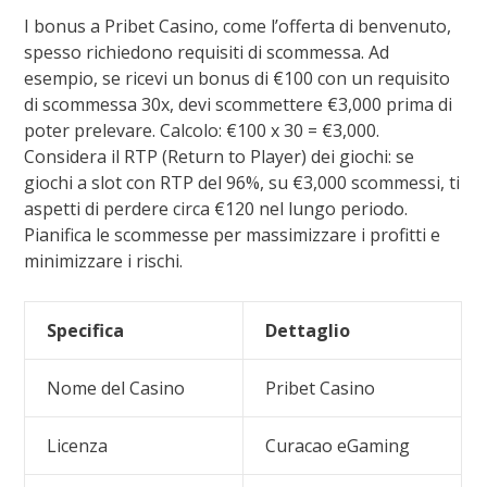
I bonus a Pribet Casino, come l’offerta di benvenuto,
spesso richiedono requisiti di scommessa. Ad
esempio, se ricevi un bonus di €100 con un requisito
di scommessa 30x, devi scommettere €3,000 prima di
poter prelevare. Calcolo: €100 x 30 = €3,000.
Considera il RTP (Return to Player) dei giochi: se
giochi a slot con RTP del 96%, su €3,000 scommessi, ti
aspetti di perdere circa €120 nel lungo periodo.
Pianifica le scommesse per massimizzare i profitti e
minimizzare i rischi.
Specifica
Dettaglio
Nome del Casino
Pribet Casino
Licenza
Curacao eGaming