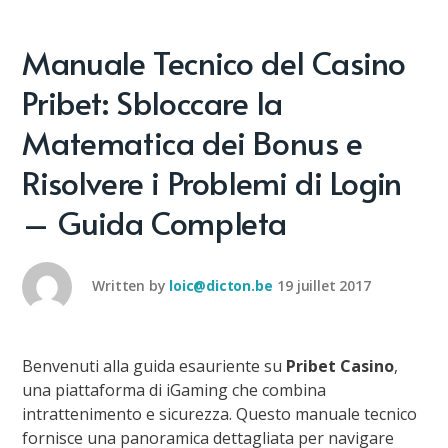
Manuale Tecnico del Casino
Pribet: Sbloccare la
Matematica dei Bonus e
Risolvere i Problemi di Login
– Guida Completa
Written by
loic@dicton.be
19 juillet 2017
Benvenuti alla guida esauriente su
Pribet Casino
,
una piattaforma di iGaming che combina
intrattenimento e sicurezza. Questo manuale tecnico
fornisce una panoramica dettagliata per navigare