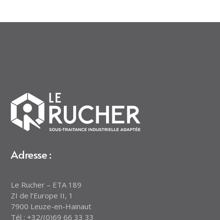
Adresse :
Le Rucher – ETA 189
ZI de l’Europe II, 1
7900 Leuze-en-Hainaut
Tél : +32/(0)69 66 33 33