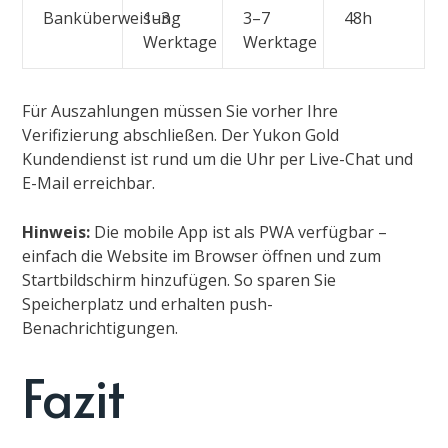
Banküberweisung
1–3
3–7
48h
Werktage
Werktage
Für Auszahlungen müssen Sie vorher Ihre
Verifizierung abschließen. Der Yukon Gold
Kundendienst ist rund um die Uhr per Live-Chat und
E-Mail erreichbar.
Hinweis:
Die mobile App ist als PWA verfügbar –
einfach die Website im Browser öffnen und zum
Startbildschirm hinzufügen. So sparen Sie
Speicherplatz und erhalten push-
Benachrichtigungen.
Fazit