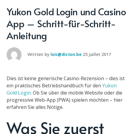
Yukon Gold Login und Casino
App – Schritt-für-Schritt-
Anleitung
Written by
loic@dicton.be
25 juillet 2017
Dies ist keine generische Casino-Rezension – dies ist
ein praktisches Betriebshandbuch für den
Yukon
Gold Login
. Ob Sie über die mobile Website oder die
progressive Web-App (PWA) spielen möchten – hier
erfahren Sie alles Nötige.
Was Sie zuerst