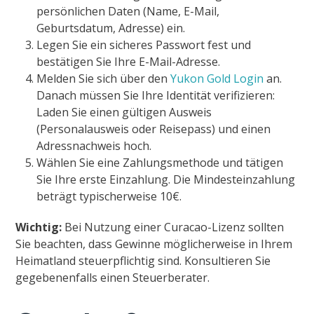
persönlichen Daten (Name, E-Mail,
Geburtsdatum, Adresse) ein.
Legen Sie ein sicheres Passwort fest und
bestätigen Sie Ihre E-Mail-Adresse.
Melden Sie sich über den
Yukon Gold Login
an.
Danach müssen Sie Ihre Identität verifizieren:
Laden Sie einen gültigen Ausweis
(Personalausweis oder Reisepass) und einen
Adressnachweis hoch.
Wählen Sie eine Zahlungsmethode und tätigen
Sie Ihre erste Einzahlung. Die Mindesteinzahlung
beträgt typischerweise 10€.
Wichtig:
Bei Nutzung einer Curacao-Lizenz sollten
Sie beachten, dass Gewinne möglicherweise in Ihrem
Heimatland steuerpflichtig sind. Konsultieren Sie
gegebenenfalls einen Steuerberater.