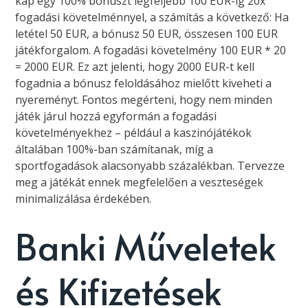
kap egy 100% bónuszt legfeljebb 100 EUR-ig 20x
fogadási követelménnyel, a számítás a következő: Ha
letétel 50 EUR, a bónusz 50 EUR, összesen 100 EUR
játékforgalom. A fogadási követelmény 100 EUR * 20
= 2000 EUR. Ez azt jelenti, hogy 2000 EUR-t kell
fogadnia a bónusz feloldásához mielőtt kiveheti a
nyereményt. Fontos megérteni, hogy nem minden
játék járul hozzá egyformán a fogadási
követelményekhez – például a kaszinójátékok
általában 100%-ban számítanak, míg a
sportfogadások alacsonyabb százalékban. Tervezze
meg a játékát ennek megfelelően a veszteségek
minimalizálása érdekében.
Banki Műveletek
és Kifizetések