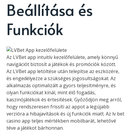
Beállítása és
Funkciók
Az LVBet app intuitív kezelőfelülete, amely könnyű
navigációt biztosít a játékok és promóciók között.
Az LVBet app letöltése után telepítse az eszközére,
és engedélyezze a szükséges jogosultságokat. Az
alkalmazás optimalizált a gyors teljesítményre, és
olyan funkciókat kínál, mint élő fogadás,
kaszinójátékok és értesítések. Győződjön meg arról,
hogy rendszeresen frissíti az appot a legújabb
verzióra a hibajavítások és új funkciók miatt. Az lv bet
casino app teljes mértékben mobilbarát, lehetővé
téve a játékot bárhonnan.