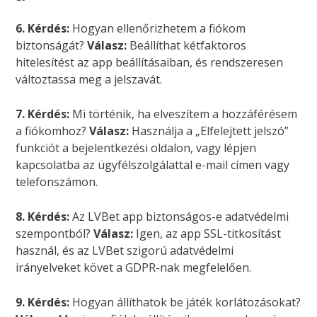
6. Kérdés:
Hogyan ellenőrizhetem a fiókom
biztonságát?
Válasz:
Beállíthat kétfaktoros
hitelesítést az app beállításaiban, és rendszeresen
változtassa meg a jelszavát.
7. Kérdés:
Mi történik, ha elveszítem a hozzáférésem
a fiókomhoz?
Válasz:
Használja a „Elfelejtett jelszó”
funkciót a bejelentkezési oldalon, vagy lépjen
kapcsolatba az ügyfélszolgálattal e-mail címen vagy
telefonszámon.
8. Kérdés:
Az LVBet app biztonságos-e adatvédelmi
szempontból?
Válasz:
Igen, az app SSL-titkosítást
használ, és az LVBet szigorú adatvédelmi
irányelveket követ a GDPR-nak megfelelően.
9. Kérdés:
Hogyan állíthatok be játék korlátozásokat?