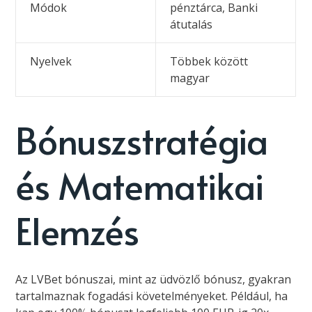
Módok
pénztárca, Banki
átutalás
Nyelvek
Többek között
magyar
Bónuszstratégia
és Matematikai
Elemzés
Az LVBet bónuszai, mint az üdvözlő bónusz, gyakran
tartalmaznak fogadási követelményeket. Például, ha