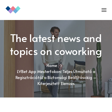
The latest news and
topics on coworking
Home
LVBet App Mesterfokon: Teljes Útmutató a
Regisztrációtól a Biztonsági Beállításokig –
Kiterjesztett Elemzés