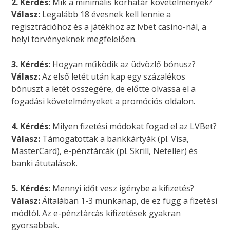
2. Kérdés:
Mik a minimális korhatár követelmények?
Válasz:
Legalább 18 évesnek kell lennie a
regisztrációhoz és a játékhoz az lvbet casino-nál, a
helyi törvényeknek megfelelően.
3. Kérdés:
Hogyan működik az üdvözlő bónusz?
Válasz:
Az első letét után kap egy százalékos
bónuszt a letét összegére, de előtte olvassa el a
fogadási követelményeket a promóciós oldalon.
4. Kérdés:
Milyen fizetési módokat fogad el az LVBet?
Válasz:
Támogatottak a bankkártyák (pl. Visa,
MasterCard), e-pénztárcák (pl. Skrill, Neteller) és
banki átutalások.
5. Kérdés:
Mennyi időt vesz igénybe a kifizetés?
Válasz:
Általában 1-3 munkanap, de ez függ a fizetési
módtól. Az e-pénztárcás kifizetések gyakran
gyorsabbak.