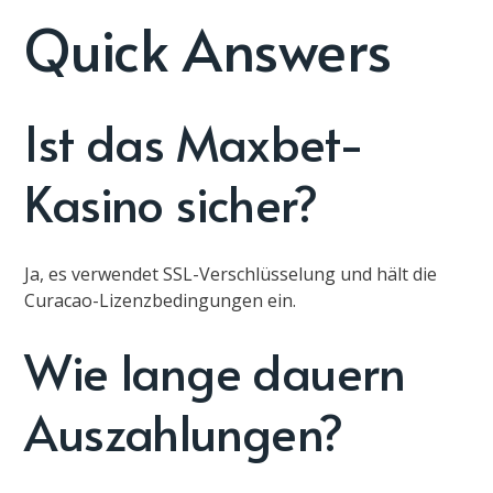
Quick Answers
Ist das Maxbet-
Kasino sicher?
Ja, es verwendet SSL-Verschlüsselung und hält die
Curacao-Lizenzbedingungen ein.
Wie lange dauern
Auszahlungen?