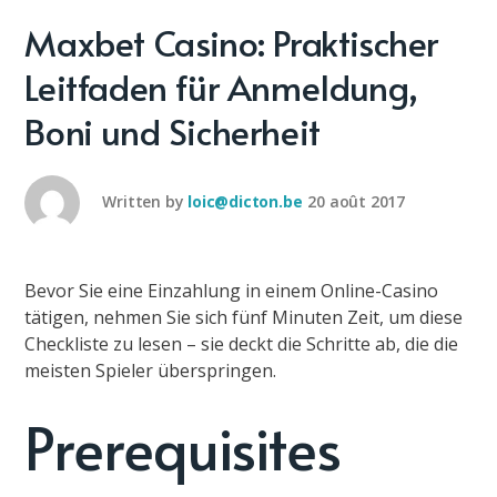
Maxbet Casino: Praktischer
Leitfaden für Anmeldung,
Boni und Sicherheit
Written by
loic@dicton.be
20 août 2017
Bevor Sie eine Einzahlung in einem Online-Casino
tätigen, nehmen Sie sich fünf Minuten Zeit, um diese
Checkliste zu lesen – sie deckt die Schritte ab, die die
meisten Spieler überspringen.
Prerequisites