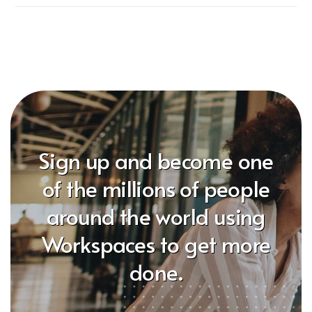
Sign up and become one
of the millions of people
around the world using
Workspaces to get more
done.