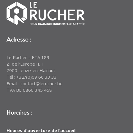
Adresse :
Le Rucher – ETA 189
ZI de l’Europe II, 1
7900 Leuze-en-Hainaut
Tél : +32/(0)69 66 33 33
Email : contact@lerucher.be
TVA BE 0860 345 458
Horaires :
Heures d’ouverture de l’accueil