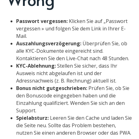
Passwort vergessen:
Klicken Sie auf „Passwort
vergessen » und folgen Sie dem Link in Ihrer E-
Mail.
Auszahlungsverzögerung:
Überprüfen Sie, ob
alle KYC-Dokumente eingereicht sind.
Kontaktieren Sie den Live-Chat nach 48 Stunden.
KYC-Ablehnung:
Stellen Sie sicher, dass Ihr
Ausweis nicht abgelaufen ist und der
Adressnachweis (z. B. Rechnung) aktuell ist.
Bonus nicht gutgeschrieben:
Prüfen Sie, ob Sie
den Bonuscode eingegeben haben und die
Einzahlung qualifiziert. Wenden Sie sich an den
Support.
Spielabsturz:
Leeren Sie den Cache und laden Sie
die Seite neu. Sollte das Problem bestehen,
nutzen Sie einen anderen Browser oder das PWA.