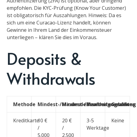
Authentifizierung (2FA) ist optional, aber dringend
empfohlen. Die KYC-Prüfung (Know Your Customer)
ist obligatorisch für Auszahlungen. Hinweis: Da es
sich um eine Curacao-Lizenz handelt, können
Gewinne in Ihrem Land der Einkommensteuer
unterliegen – klären Sie dies im Voraus.
Deposits &
Withdrawals
Methode
Mindest-/Maximaleinzahlung
Mindest-/Maximalauszahlung
Bearbeitungszeit
Gebühren
Kreditkarte
10 €
20 €
3-5
Keine
/
/
Werktage
5.000
2.500