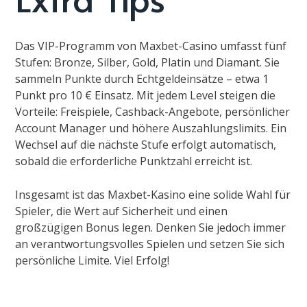
Das VIP-Programm von Maxbet-Casino umfasst fünf
Stufen: Bronze, Silber, Gold, Platin und Diamant. Sie
sammeln Punkte durch Echtgeldeinsätze – etwa 1
Punkt pro 10 € Einsatz. Mit jedem Level steigen die
Vorteile: Freispiele, Cashback-Angebote, persönlicher
Account Manager und höhere Auszahlungslimits. Ein
Wechsel auf die nächste Stufe erfolgt automatisch,
sobald die erforderliche Punktzahl erreicht ist.
Insgesamt ist das Maxbet-Kasino eine solide Wahl für
Spieler, die Wert auf Sicherheit und einen
großzügigen Bonus legen. Denken Sie jedoch immer
an verantwortungsvolles Spielen und setzen Sie sich
persönliche Limite. Viel Erfolg!