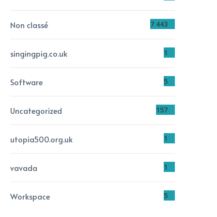
Non classé
7 443
singingpig.co.uk
1
Software
5
Uncategorized
157
utopia500.org.uk
1
vavada
1
Workspace
5