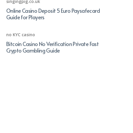
singingpig.co.uk
Online Casino Deposit 5 Euro Paysafecard
Guide for Players
no KYC casino
Bitcoin Casino No Verification Private Fast
Crypto Gambling Guide