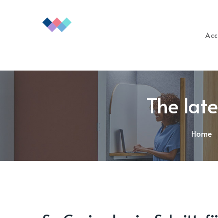
Acc
The lat
Home