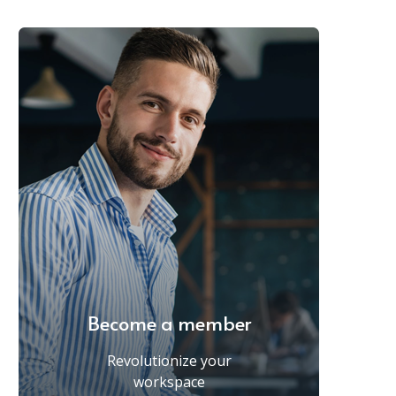
Become a member
Revolutionize your
workspace