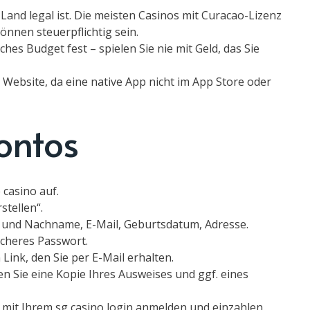
 Land legal ist. Die meisten Casinos mit Curacao-Lizenz
önnen steuerpflichtig sein.
hes Budget fest – spielen Sie nie mit Geld, das Sie
Website, da eine native App nicht im App Store oder
Kontos
 casino auf.
stellen“.
- und Nachname, E-Mail, Geburtsdatum, Adresse.
cheres Passwort.
Link, den Sie per E-Mail erhalten.
n Sie eine Kopie Ihres Ausweises und ggf. eines
 mit Ihrem sg casino login anmelden und einzahlen.