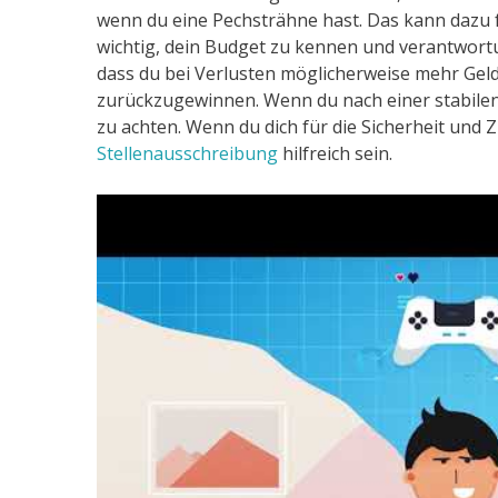
wenn du eine Pechsträhne hast. Das kann dazu fü
wichtig, dein Budget zu kennen und verantwortu
dass du bei Verlusten möglicherweise mehr Gel
zurückzugewinnen. Wenn du nach einer stabilen Ka
zu achten. Wenn du dich für die Sicherheit und Z
Stellenausschreibung
hilfreich sein.