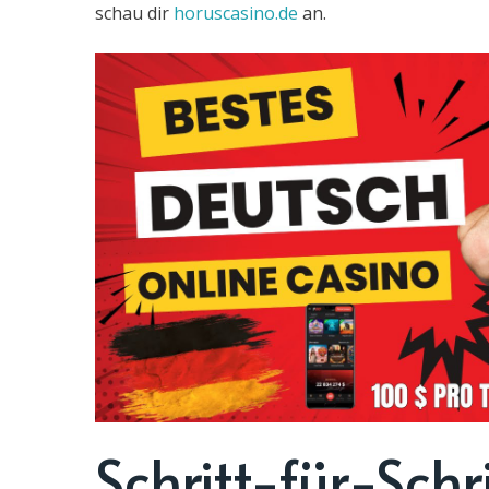
schau dir
horuscasino.de
an.
Schritt-für-Schr