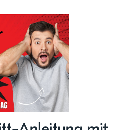
itt-Anleitung mit