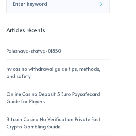
Articles récents
Poleznaya-statya-01850
nv casino withdrawal guide tips, methods,
and safety
Online Casino Deposit 5 Euro Paysafecard
Guide for Players
Bitcoin Casino No Verification Private Fast
Crypto Gambling Guide