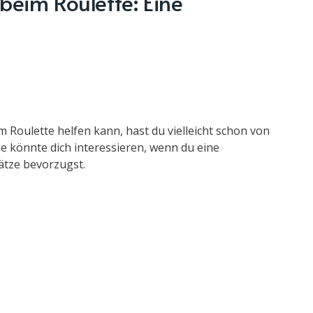
beim Roulette: Eine
m Roulette helfen kann, hast du vielleicht schon von
e könnte dich interessieren, wenn du eine
ätze bevorzugst.