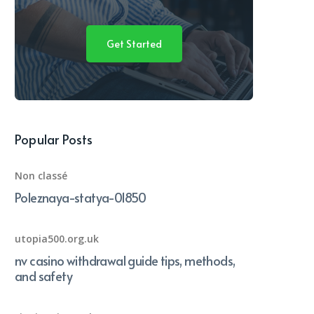
Get Started
Popular Posts
Non classé
Poleznaya-statya-01850
utopia500.org.uk
nv casino withdrawal guide tips, methods,
and safety