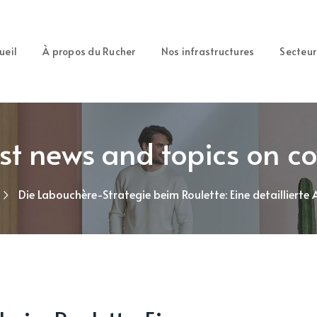
ueil
À propos du Rucher
Nos infrastructures
Secteur
est news and topics on c
Die Labouchère-Strategie beim Roulette: Eine detaillierte 