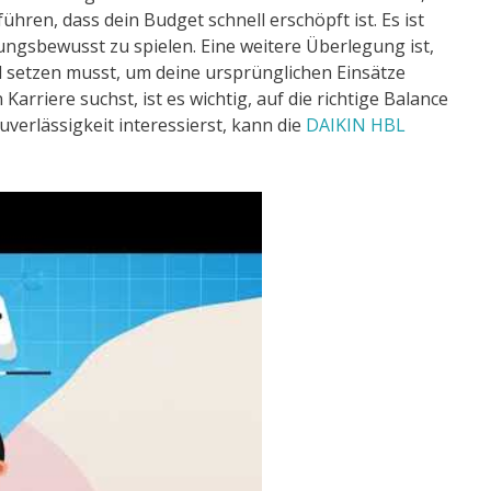
hren, dass dein Budget schnell erschöpft ist. Es ist
ngsbewusst zu spielen. Eine weitere Überlegung ist,
d setzen musst, um deine ursprünglichen Einsätze
rriere suchst, ist es wichtig, auf die richtige Balance
uverlässigkeit interessierst, kann die
DAIKIN HBL