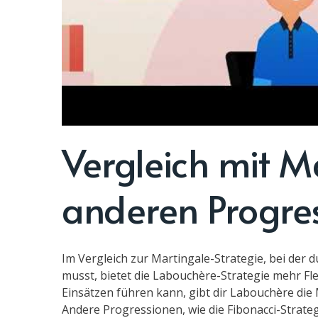
Vergleich mit M
anderen Progre
Im Vergleich zur Martingale-Strategie, bei der 
musst, bietet die Labouchère-Strategie mehr Fle
Einsätzen führen kann, gibt dir Labouchère die 
Andere Progressionen, wie die Fibonacci-Strategi