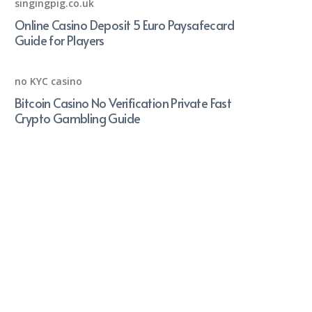
singingpig.co.uk
Online Casino Deposit 5 Euro Paysafecard
Guide for Players
no KYC casino
Bitcoin Casino No Verification Private Fast
Crypto Gambling Guide