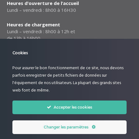
Heures d’ouverture de l’accueil
Lundi – vendredi : 8h00 à 16H30
Heures de chargement
Lundi – vendredi : 8h00 à 12h et
de 13h à 16h00
Notre politique relative à la
Cookies
sécurité des données
Pour assurer le bon fonctionnement de ce site, nous devons
Suivez-nous :
parfois enregistrer de petits fichiers de données sur
l'équipement de nos utilisateurs. La plupart des grands sites
web font de même.
Accepter les cookies
Changer les paramètres