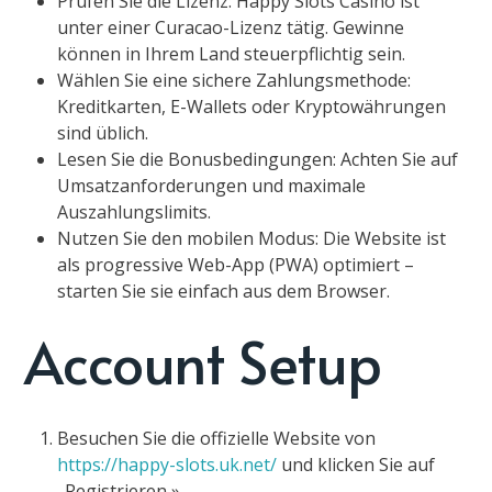
Prüfen Sie die Lizenz: Happy Slots Casino ist
unter einer Curacao-Lizenz tätig. Gewinne
können in Ihrem Land steuerpflichtig sein.
Wählen Sie eine sichere Zahlungsmethode:
Kreditkarten, E-Wallets oder Kryptowährungen
sind üblich.
Lesen Sie die Bonusbedingungen: Achten Sie auf
Umsatzanforderungen und maximale
Auszahlungslimits.
Nutzen Sie den mobilen Modus: Die Website ist
als progressive Web-App (PWA) optimiert –
starten Sie sie einfach aus dem Browser.
Account Setup
Besuchen Sie die offizielle Website von
https://happy-slots.uk.net/
und klicken Sie auf
„Registrieren ».