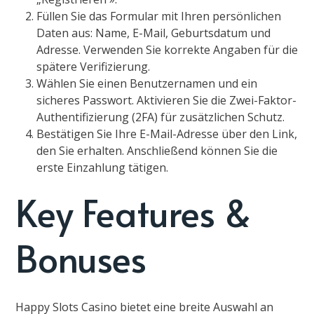
Füllen Sie das Formular mit Ihren persönlichen
Daten aus: Name, E-Mail, Geburtsdatum und
Adresse. Verwenden Sie korrekte Angaben für die
spätere Verifizierung.
Wählen Sie einen Benutzernamen und ein
sicheres Passwort. Aktivieren Sie die Zwei-Faktor-
Authentifizierung (2FA) für zusätzlichen Schutz.
Bestätigen Sie Ihre E-Mail-Adresse über den Link,
den Sie erhalten. Anschließend können Sie die
erste Einzahlung tätigen.
Key Features &
Bonuses
Happy Slots Casino bietet eine breite Auswahl an