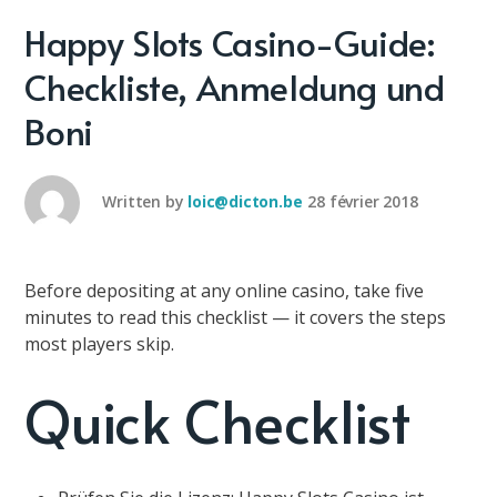
Happy Slots Casino-Guide:
Checkliste, Anmeldung und
Boni
Written by
loic@dicton.be
28 février 2018
Before depositing at any online casino, take five
minutes to read this checklist — it covers the steps
most players skip.
Quick Checklist