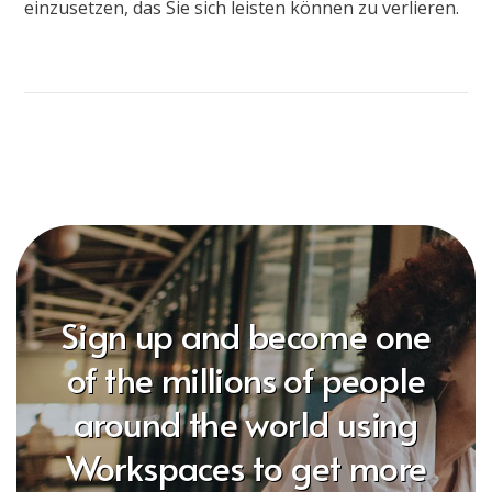
einzusetzen, das Sie sich leisten können zu verlieren.
Sign up and become one
of the millions of people
around the world using
Workspaces to get more