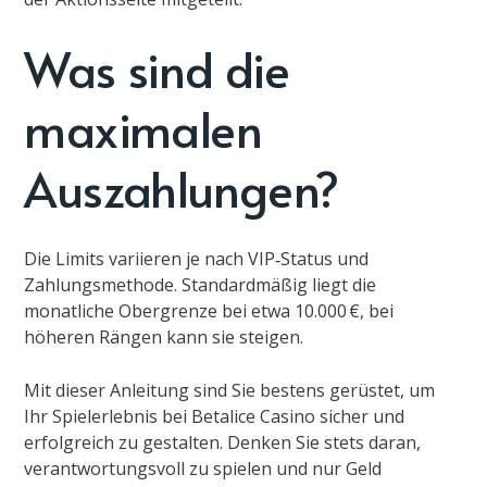
Was sind die
maximalen
Auszahlungen?
Die Limits variieren je nach VIP‑Status und
Zahlungsmethode. Standardmäßig liegt die
monatliche Obergrenze bei etwa 10.000 €, bei
höheren Rängen kann sie steigen.
Mit dieser Anleitung sind Sie bestens gerüstet, um
Ihr Spielerlebnis bei Betalice Casino sicher und
erfolgreich zu gestalten. Denken Sie stets daran,
verantwortungsvoll zu spielen und nur Geld