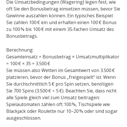
Die Umsatzbedingungen (Wagering) legen fest, wie
oft Sie den Bonusbetrag einsetzen müssen, bevor Sie
Gewinne auszahlen können. Ein typisches Beispiel:
Sie zahlen 100 € ein und erhalten einen 100 € Bonus
zu 100 % bis 100 € mit einem 35‑fachen Umsatz des
Bonusbetrags.
Berechnung:
Gesamteinsatz = Bonusbetrag × Umsatzmultiplikator
= 100 € × 35 = 3.500 €
Sie müssen also Wetten im Gesamtwert von 3.500 €
platzieren, bevor der Bonus „freigespielt“ ist. Wenn
Sie durchschnittlich 5 € pro Spin setzen, benötigen
Sie 700 Spins (3.500 € ÷ 5 €). Beachten Sie, dass nicht
alle Spiele gleich viel zum Umsatz beitragen:
Spielautomaten zählen oft 100 %, Tischspiele wie
Blackjack oder Roulette nur 10–20 % oder sind sogar
ausgeschlossen.