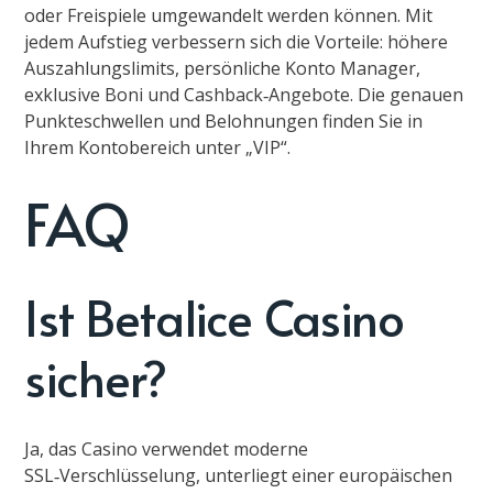
oder Freispiele umgewandelt werden können. Mit
jedem Aufstieg verbessern sich die Vorteile: höhere
Auszahlungslimits, persönliche Konto Manager,
exklusive Boni und Cashback‑Angebote. Die genauen
Punkteschwellen und Belohnungen finden Sie in
Ihrem Kontobereich unter „VIP“.
FAQ
Ist Betalice Casino
sicher?
Ja, das Casino verwendet moderne
SSL‑Verschlüsselung, unterliegt einer europäischen