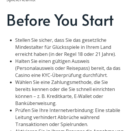
Before You Start
Stellen Sie sicher, dass Sie das gesetzliche
Mindestalter für Glücksspiele in Ihrem Land
erreicht haben (in der Regel 18 oder 21 Jahre).
Halten Sie einen gültigen Ausweis
(Personalausweis oder Reisepass) bereit, da das
Casino eine KYC-Überprüfung durchführt.
Wählen Sie eine Zahlungsmethode, die Sie
bereits kennen oder die Sie schnell einrichten
können – z. B. Kreditkarte, E‑Wallet oder
Banküberweisung.
Prüfen Sie Ihre Internetverbindung: Eine stabile
Leitung verhindert Abbrüche während
Transaktionen oder Spielrunden.