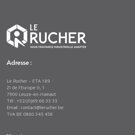
Adresse :
Le Rucher – ETA 189
ZI de l’Europe II, 1
7900 Leuze-en-Hainaut
Tél : +32/(0)69 66 33 33
Email : contact@lerucher.be
TVA BE 0860 345 458