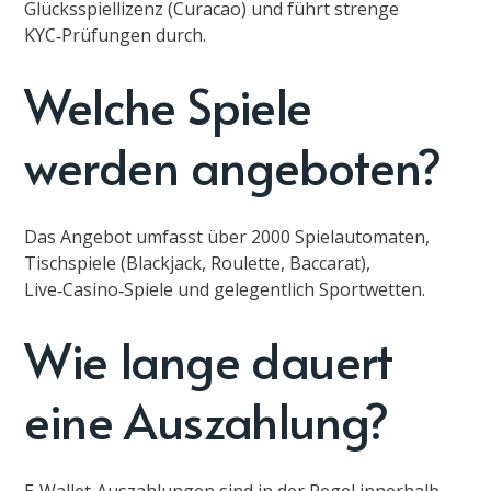
Glücksspiellizenz (Curacao) und führt strenge
KYC‑Prüfungen durch.
Welche Spiele
werden angeboten?
Das Angebot umfasst über 2000 Spielautomaten,
Tischspiele (Blackjack, Roulette, Baccarat),
Live‑Casino‑Spiele und gelegentlich Sportwetten.
Wie lange dauert
eine Auszahlung?