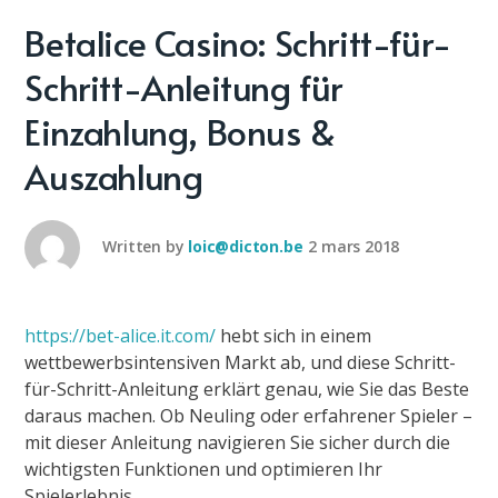
Betalice Casino: Schritt-für-
Schritt-Anleitung für
Einzahlung, Bonus &
Auszahlung
Written by
loic@dicton.be
2 mars 2018
https://bet-alice.it.com/
hebt sich in einem
wettbewerbsintensiven Markt ab, und diese Schritt-
für-Schritt-Anleitung erklärt genau, wie Sie das Beste
daraus machen. Ob Neuling oder erfahrener Spieler –
mit dieser Anleitung navigieren Sie sicher durch die
wichtigsten Funktionen und optimieren Ihr
Spielerlebnis.