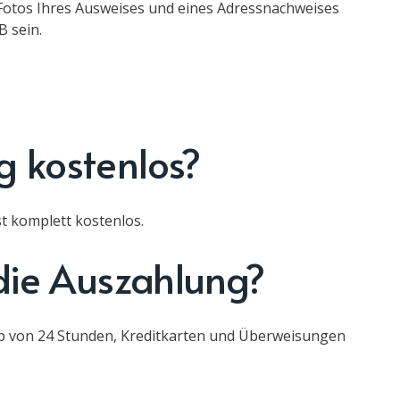
re Fotos Ihres Ausweises und eines Adressnachweises
B sein.
ng kostenlos?
st komplett kostenlos.
die Auszahlung?
lb von 24 Stunden, Kreditkarten und Überweisungen