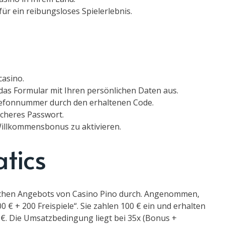
ür ein reibungsloses Spielerlebnis.
casino.
e das Formular mit Ihren persönlichen Daten aus.
elefonnummer durch den erhaltenen Code.
cheres Passwort.
Willkommensbonus zu aktivieren.
tics
schen Angebots von Casino Pino durch. Angenommen,
€ + 200 Freispiele“. Sie zahlen 100 € ein und erhalten
€. Die Umsatzbedingung liegt bei 35x (Bonus +