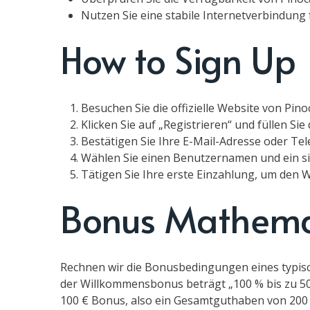
Nutzen Sie eine stabile Internetverbindung f
How to Sign Up
Besuchen Sie die offizielle Website von Pino
Klicken Sie auf „Registrieren“ und füllen Si
Bestätigen Sie Ihre E-Mail-Adresse oder T
Wählen Sie einen Benutzernamen und ein si
Tätigen Sie Ihre erste Einzahlung, um den 
Bonus Mathema
Rechnen wir die Bonusbedingungen eines typi
der Willkommensbonus beträgt „100 % bis zu 500 
100 € Bonus, also ein Gesamtguthaben von 200 