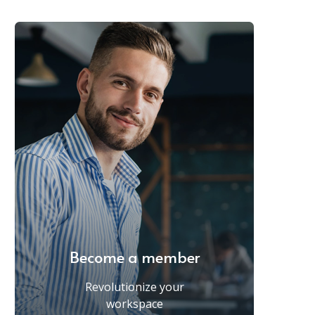
Become a member
Revolutionize your
workspace