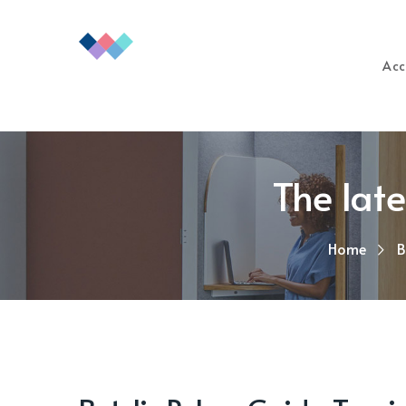
Acc
The lat
Home
B