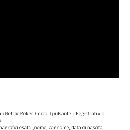
di Betclic Poker. Cerca il pulsante « Registrati » o
.
anagrafici esatti (nome, cognome, data di nascita,