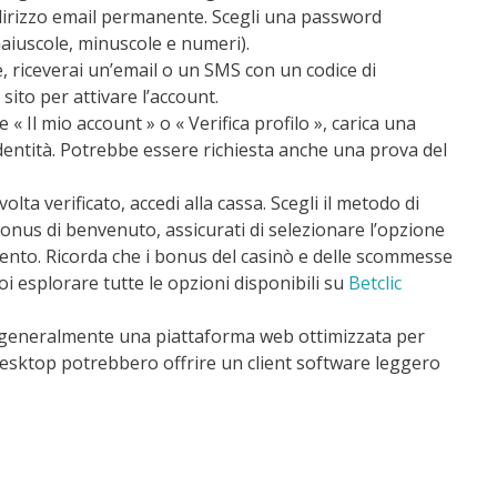
ndirizzo email permanente. Scegli una password
aiuscole, minuscole e numeri).
, riceverai un’email o un SMS con un codice di
sito per attivare l’account.
 « Il mio account » o « Verifica profilo », carica una
dentità. Potrebbe essere richiesta anche una prova del
olta verificato, accedi alla cassa. Scegli il metodo di
nus di benvenuto, assicurati di selezionare l’opzione
mento. Ricorda che i bonus del casinò e delle scommesse
i esplorare tutte le opzioni disponibili su
Betclic
 generalmente una piattaforma web ottimizzata per
desktop potrebbero offrire un client software leggero