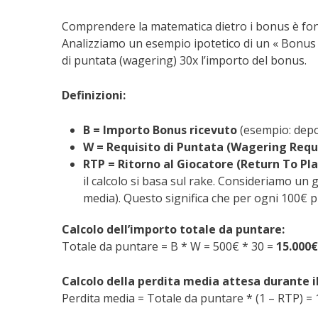
Comprendere la matematica dietro i bonus è fon
Analizziamo un esempio ipotetico di un « Bonus
di puntata (wagering) 30x l’importo del bonus.
Definizioni:
B = Importo Bonus ricevuto
(esempio: depos
W = Requisito di Puntata (Wagering Req
RTP = Ritorno al Giocatore (Return To Pla
il calcolo si basa sul rake. Consideriamo un g
media). Questo significa che per ogni 100€ p
Calcolo dell’importo totale da puntare:
Totale da puntare = B * W = 500€ * 30 =
15.000€
Calcolo della perdita media attesa durante i
Perdita media = Totale da puntare * (1 – RTP) = 1