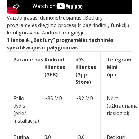
Vaizdo įrašas, demonstruojantis „Betfury“
programėlės diegimo procesą ir pagrindinių funkcijų
konfigūravimą Android įrenginyje.
1 lentelė. „Betfury“ programėlės techninės
specifikacijos ir palyginimas
Parametras
Android
iOS
Telegram
Klientas
Klientas
Mini
(APK)
(App
App
Store)
Failo
~85 MB
~92 MB
Nėra
dydis
(užkraunama
(prieš
tiesiogiai)
instaliaciją)
Būtina
8.0
13.0
Bet kuri