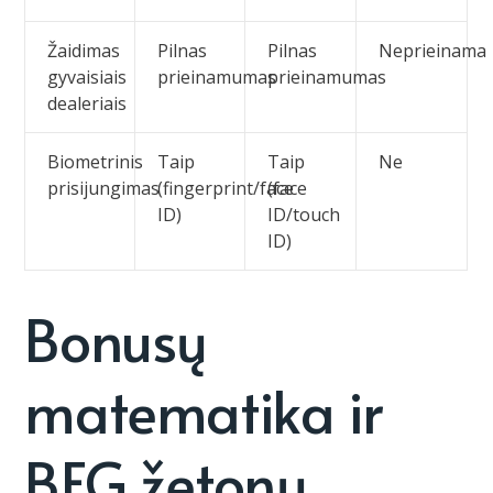
Žaidimas
Pilnas
Pilnas
Neprieinama
gyvaisiais
prieinamumas
prieinamumas
dealeriais
Biometrinis
Taip
Taip
Ne
prisijungimas
(fingerprint/face
(face
ID)
ID/touch
ID)
Bonusų
matematika ir
BFG žetonų