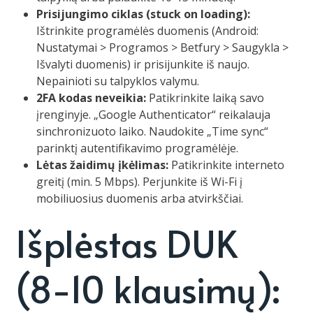
Prisijungimo ciklas (stuck on loading):
Ištrinkite programėlės duomenis (Android:
Nustatymai > Programos > Betfury > Saugykla >
Išvalyti duomenis) ir prisijunkite iš naujo.
Nepainioti su talpyklos valymu.
2FA kodas neveikia:
Patikrinkite laiką savo
įrenginyje. „Google Authenticator“ reikalauja
sinchronizuoto laiko. Naudokite „Time sync“
parinktį autentifikavimo programėlėje.
Lėtas žaidimų įkėlimas:
Patikrinkite interneto
greitį (min. 5 Mbps). Perjunkite iš Wi-Fi į
mobiliuosius duomenis arba atvirkščiai.
Išplėstas DUK
(8-10 klausimų):