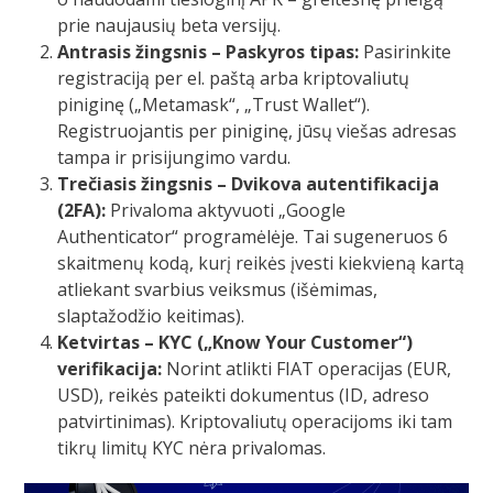
prie naujausių beta versijų.
Antrasis žingsnis – Paskyros tipas:
Pasirinkite
registraciją per el. paštą arba kriptovaliutų
piniginę („Metamask“, „Trust Wallet“).
Registruojantis per piniginę, jūsų viešas adresas
tampa ir prisijungimo vardu.
Trečiasis žingsnis – Dvikova autentifikacija
(2FA):
Privaloma aktyvuoti „Google
Authenticator“ programėlėje. Tai sugeneruos 6
skaitmenų kodą, kurį reikės įvesti kiekvieną kartą
atliekant svarbius veiksmus (išėmimas,
slaptažodžio keitimas).
Ketvirtas – KYC („Know Your Customer“)
verifikacija:
Norint atlikti FIAT operacijas (EUR,
USD), reikės pateikti dokumentus (ID, adreso
patvirtinimas). Kriptovaliutų operacijoms iki tam
tikrų limitų KYC nėra privalomas.