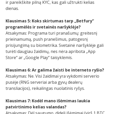
ir pareikškite pilną KYC, kas gali užtrukti kelias
dienas.
Klausimas 5: Koks skirtumas tarp „Betfury“
programėlės ir svetainės naršyklėje?
Atsakymas: Programa turi pranašumų: greitesnį
prieinamumą, push pranešimus, patogesnį
prisijungimą su biometrika. Svetainė naršyklėje gali
turėti daugiau žaidimų, nes nėra apribota „App
Store“ ar „Google Play“ taisyklėmis.
Klausimas 6: Ar galima žaisti be interneto ryšio?
Atsakymas: Ne. Visi žaidimai yra vykdomi serverio
pusėje (RNG serveriai arba gyvų dealerų
transliacijos), reikalingas nuolatinis ryšys.
Klausimas 7: Kodėl mano išėmimas laukia
patvirtinimo kelias valandas?
Atsakymas: Dėl saugumo, dideli išėmimai (virš 1 BTC