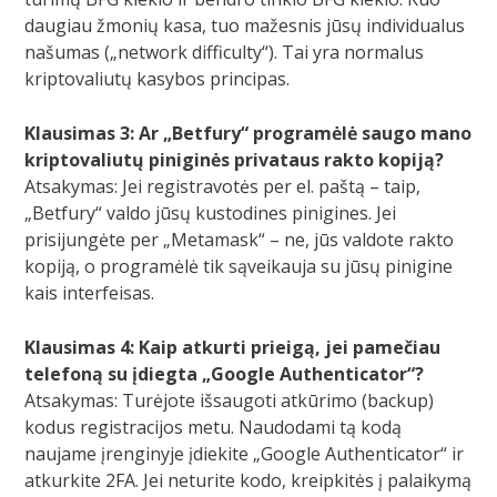
daugiau žmonių kasa, tuo mažesnis jūsų individualus
našumas („network difficulty“). Tai yra normalus
kriptovaliutų kasybos principas.
Klausimas 3: Ar „Betfury“ programėlė saugo mano
kriptovaliutų piniginės privataus rakto kopiją?
Atsakymas: Jei registravotės per el. paštą – taip,
„Betfury“ valdo jūsų kustodines pinigines. Jei
prisijungėte per „Metamask“ – ne, jūs valdote rakto
kopiją, o programėlė tik sąveikauja su jūsų pinigine
kais interfeisas.
Klausimas 4: Kaip atkurti prieigą, jei pamečiau
telefoną su įdiegta „Google Authenticator“?
Atsakymas: Turėjote išsaugoti atkūrimo (backup)
kodus registracijos metu. Naudodami tą kodą
naujame įrenginyje įdiekite „Google Authenticator“ ir
atkurkite 2FA. Jei neturite kodo, kreipkitės į palaikymą