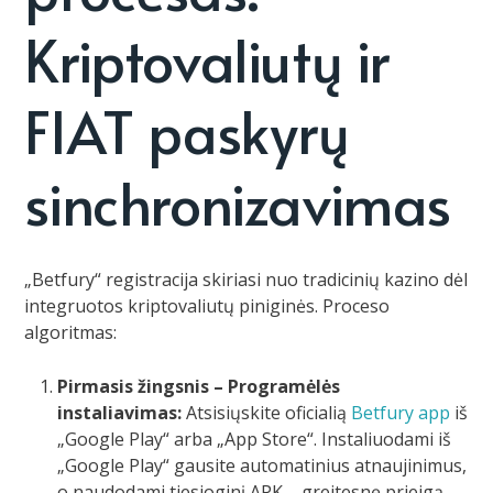
Kriptovaliutų ir
FIAT paskyrų
sinchronizavimas
„Betfury“ registracija skiriasi nuo tradicinių kazino dėl
integruotos kriptovaliutų piniginės. Proceso
algoritmas:
Pirmasis žingsnis – Programėlės
instaliavimas:
Atsisiųskite oficialią
Betfury app
iš
„Google Play“ arba „App Store“. Instaliuodami iš
„Google Play“ gausite automatinius atnaujinimus,
o naudodami tiesioginį APK – greitesnę prieigą