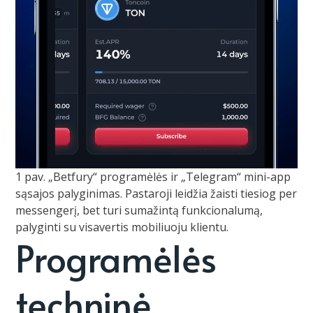
1 pav. „Betfury“ programėlės ir „Telegram“ mini-app
sąsajos palyginimas. Pastaroji leidžia žaisti tiesiog per
messengerį, bet turi sumažintą funkcionalumą,
palyginti su visavertis mobiliuoju klientu.
Programėlės
techninė