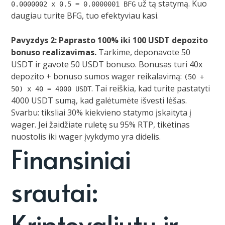
už tą statymą. Kuo
0.0000002 x 0.5 = 0.0000001 BFG
daugiau turite BFG, tuo efektyviau kasi.
Pavyzdys 2: Paprasto 100% iki 100 USDT depozito
bonuso realizavimas.
Tarkime, deponavote 50
USDT ir gavote 50 USDT bonuso. Bonusas turi 40x
depozito + bonuso sumos wager reikalavimą:
(50 +
. Tai reiškia, kad turite pastatyti
50) x 40 = 4000 USDT
4000 USDT sumą, kad galėtumėte išvesti lėšas.
Svarbu: tiksliai 30% kiekvieno statymo įskaityta į
wager. Jei žaidžiate ruletę su 95% RTP, tikėtinas
nuostolis iki wager įvykdymo yra didelis.
Finansiniai
srautai:
Kriptovaliutų ir