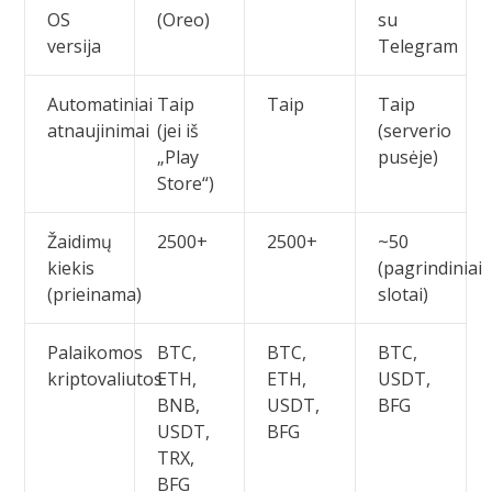
OS
(Oreo)
su
versija
Telegram
Automatiniai
Taip
Taip
Taip
atnaujinimai
(jei iš
(serverio
„Play
pusėje)
Store“)
Žaidimų
2500+
2500+
~50
kiekis
(pagrindiniai
(prieinama)
slotai)
Palaikomos
BTC,
BTC,
BTC,
kriptovaliutos
ETH,
ETH,
USDT,
BNB,
USDT,
BFG
USDT,
BFG
TRX,
BFG