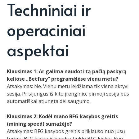
Techniniai ir
operaciniai
aspektai
Klausimas 1: Ar galima naudoti tą pačią paskyrą
keliose „Betfury“ programėlėse vienu metu?
Atsakymas: Ne. Vienu metu leidžiama tik viena aktyvi
sesija. Prisijungus iš kito įrenginio, pirmoji sesija bus
automatiškai atjungta dėl saugumo.
Klausimas 2: Kodėl mano BFG kasybos greitis
(mining speed) sumažėjo?
Atsakymas: BFG kasybos greitis priklauso nuo jūsų
turimų BFG kiekio ir bendro tinklo BFG kiekio. Kuo