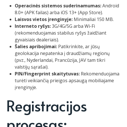
Operacinės sistemos suderinamumas:
Android
8.0+ (APK failas) arba iOS 13+ (App Store).
Laisvos vietos įrenginyje:
Minimaliai 150 MB.
Interneto ryšys:
3G/4G/5G arba Wi-Fi
(rekomenduojamas stabilus ryšys žaidžiant
gyvaisiais dealeriais).
Šalies apribojimai:
Patikrinkite, ar jūsų
geolokacija nepatenka į draudžiamų regionų
(pvz., Nyderlandai, Prancūzija, JAV tam tikri
valstijų sąrašai).
PIN/Fingerprint skaitytuvas:
Rekomenduojama
turėti veikiančią prieigos apsaugą mobiliajame
įrenginyje.
Registracijos
procesas: