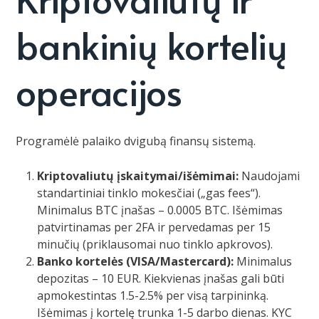
bankinių kortelių
operacijos
Programėlė palaiko dvigubą finansų sistemą.
Kriptovaliutų įskaitymai/išėmimai:
Naudojami
standartiniai tinklo mokesčiai („gas fees“).
Minimalus BTC įnašas – 0.0005 BTC. Išėmimas
patvirtinamas per 2FA ir pervedamas per 15
minučių (priklausomai nuo tinklo apkrovos).
Banko kortelės (VISA/Mastercard):
Minimalus
depozitas – 10 EUR. Kiekvienas įnašas gali būti
apmokestintas 1.5-2.5% per visą tarpininką.
Išėmimas į kortelę trunka 1-5 darbo dienas. KYC