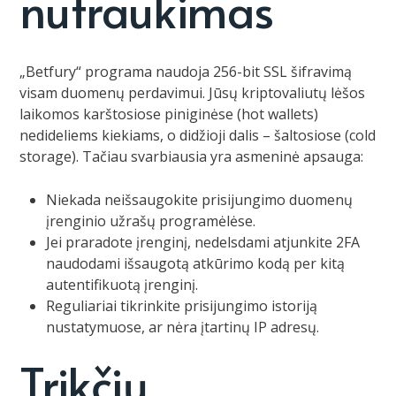
nutraukimas
„Betfury“ programa naudoja 256-bit SSL šifravimą
visam duomenų perdavimui. Jūsų kriptovaliutų lėšos
laikomos karštosiose piniginėse (hot wallets)
nedideliems kiekiams, o didžioji dalis – šaltosiose (cold
storage). Tačiau svarbiausia yra asmeninė apsauga:
Niekada neišsaugokite prisijungimo duomenų
įrenginio užrašų programėlėse.
Jei praradote įrenginį, nedelsdami atjunkite 2FA
naudodami išsaugotą atkūrimo kodą per kitą
autentifikuotą įrenginį.
Reguliariai tikrinkite prisijungimo istoriją
nustatymuose, ar nėra įtartinų IP adresų.
Trikčių