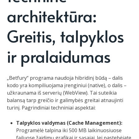
architektūra:
Greitis, talpyklos
ir pralaidumas
„Betfury“ programa naudoja hibridinį būdą – dalis
kodo yra kompiliuojama įrenginiui (native), o dalis –
užkraunama iš serverių (WebView). Tai suteikia
balansą tarp greičio ir galimybės greitai atnaujinti
turinį. Pagrindiniai techniniai aspektai:
Talpyklos valdymas (Cache Management):
Programėlė talpina iki 500 MB laikinuosiuose
failuose žaidimų grafikai ir sąsajai. Jei pastebėjate