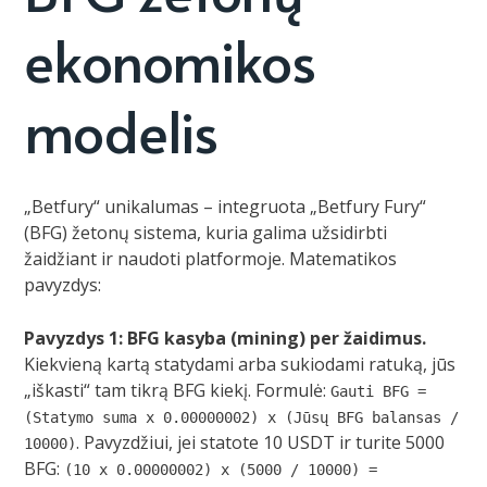
ekonomikos
modelis
„Betfury“ unikalumas – integruota „Betfury Fury“
(BFG) žetonų sistema, kuria galima užsidirbti
žaidžiant ir naudoti platformoje. Matematikos
pavyzdys:
Pavyzdys 1: BFG kasyba (mining) per žaidimus.
Kiekvieną kartą statydami arba sukiodami ratuką, jūs
„iškasti“ tam tikrą BFG kiekį. Formulė:
Gauti BFG =
(Statymo suma x 0.00000002) x (Jūsų BFG balansas /
. Pavyzdžiui, jei statote 10 USDT ir turite 5000
10000)
BFG:
(10 x 0.00000002) x (5000 / 10000) =