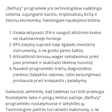
„Betfury“ programėlė yra technologiškai sudėtinga
sistema, sujungianti kazino, kriptovaliutų biržą ir
žetonų ekonomiką. Sėkmingam naudojimui būtina:
Visada aktyvuoti 2FA ir saugoti atkūrimo kodus
ne skaitmeninėje formoje.
BFG kasybą suprasti kaip ilgalaikį investicinį
instrumentą, o ne greito pelno šaltinį.
AIšsiaiškinti bonusų wager reikalavimus prieš
juos priimant ir skaičiuoti tikėtiną nuostolį.
Naudoti programėlės trikčių diagnostikos
įrankius (talpyklos valymas, ryšio perjungimas)
pirmiausia prieš kreipiantis į palaikymą.
Galiausiai, atminkite, kad žaidimas turi būti pramoga.
Nustatykite laiko ir pinigų limitus pačioje „Betfury“
programėlės nustatymuose ir laikykitės jų.
Technologinė patirtis turi atnešti malonumą, o ne