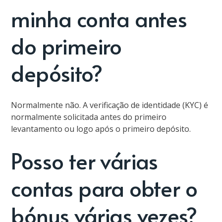
minha conta antes
do primeiro
depósito?
Normalmente não. A verificação de identidade (KYC) é
normalmente solicitada antes do primeiro
levantamento ou logo após o primeiro depósito.
Posso ter várias
contas para obter o
bónus várias vezes?