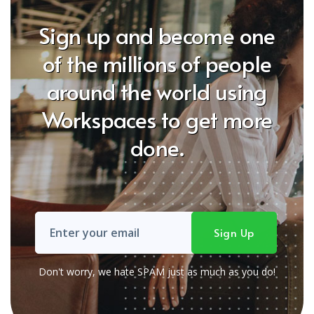
Sign up and become one
of the millions of people
around the world using
Workspaces to get more
done.
Don't worry, we hate SPAM just as much as you do!