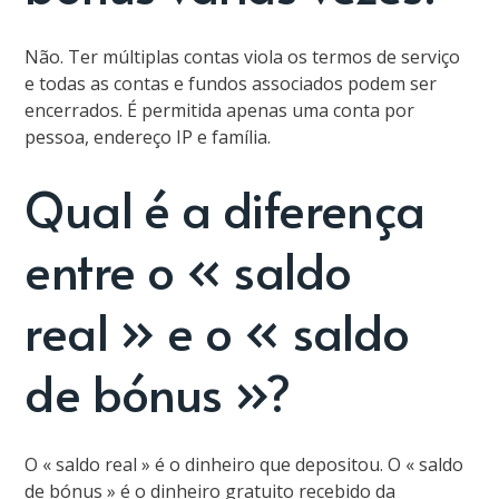
Não. Ter múltiplas contas viola os termos de serviço
e todas as contas e fundos associados podem ser
encerrados. É permitida apenas uma conta por
pessoa, endereço IP e família.
Qual é a diferença
entre o « saldo
real » e o « saldo
de bónus »?
O « saldo real » é o dinheiro que depositou. O « saldo
de bónus » é o dinheiro gratuito recebido da