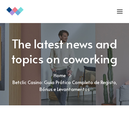
The latest news and
topics on coworking
Home
Betclic Casino: Guia Prático Completo de Registo,
Bónus e Levantamentos