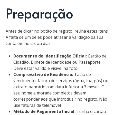
Preparação
Antes de clicar no botão de registo, reúna estes itens.
A falta de um deles pode atrasar a validação da sua
conta em horas ou dias.
Documento de Identificação Oficial:
Cartão de
Cidadão, Bilhete de Identidade ou Passaporte.
Deve estar válido e visível na foto.
Comprovativo de Residência:
Talão de
vencimento, fatura de serviços (água, luz, gás) ou
extrato bancário com data inferior a 3 meses. O
seu nome e morada completos devem
corresponder aos que introduzir no registo. Não
use faturas de telemóvel.
Método de Pagamento Inicial:
Tenha o cartão