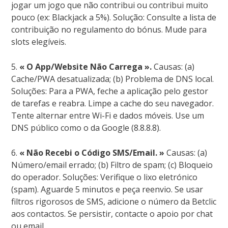
jogar um jogo que não contribui ou contribui muito
pouco (ex: Blackjack a 5%). Solução: Consulte a lista de
contribuição no regulamento do bónus. Mude para
slots elegíveis.
5.
« O App/Website Não Carrega ».
Causas: (a)
Cache/PWA desatualizada; (b) Problema de DNS local.
Soluções: Para a PWA, feche a aplicação pelo gestor
de tarefas e reabra. Limpe a cache do seu navegador.
Tente alternar entre Wi-Fi e dados móveis. Use um
DNS público como o da Google (8.8.8.8).
6.
« Não Recebi o Código SMS/Email. »
Causas: (a)
Número/email errado; (b) Filtro de spam; (c) Bloqueio
do operador. Soluções: Verifique o lixo eletrónico
(spam). Aguarde 5 minutos e peça reenvio. Se usar
filtros rigorosos de SMS, adicione o número da Betclic
aos contactos. Se persistir, contacte o apoio por chat
ou email.