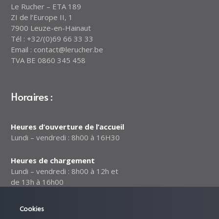
Le Rucher – ETA 189
ZI de l’Europe II, 1
7900 Leuze-en-Hainaut
Tél : +32/(0)69 66 33 33
Email : contact@lerucher.be
TVA BE 0860 345 458
Horaires :
Heures d’ouverture de l’accueil
Lundi – vendredi : 8h00 à 16H30
Heures de chargement
Lundi – vendredi : 8h00 à 12h et
de 13h à 16h00
Notre politique relative à la
Cookies
sécurité des données