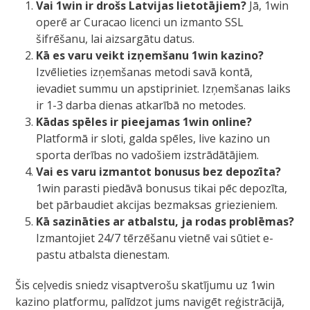
Vai 1win ir drošs Latvijas lietotājiem?
Jā, 1win
operē ar Curacao licenci un izmanto SSL
šifrēšanu, lai aizsargātu datus.
Kā es varu veikt izņemšanu 1win kazino?
Izvēlieties izņemšanas metodi savā kontā,
ievadiet summu un apstipriniet. Izņemšanas laiks
ir 1-3 darba dienas atkarībā no metodes.
Kādas spēles ir pieejamas 1win online?
Platformā ir sloti, galda spēles, live kazino un
sporta derības no vadošiem izstrādātājiem.
Vai es varu izmantot bonusus bez depozīta?
1win parasti piedāvā bonusus tikai pēc depozīta,
bet pārbaudiet akcijas bezmaksas griezieniem.
Kā sazināties ar atbalstu, ja rodas problēmas?
Izmantojiet 24/7 tērzēšanu vietnē vai sūtiet e-
pastu atbalsta dienestam.
Šis ceļvedis sniedz visaptverošu skatījumu uz 1win
kazino platformu, palīdzot jums navigēt reģistrācijā,