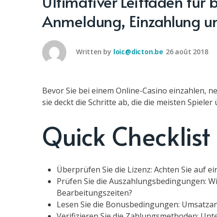
Ultimativer Leitfaden für 
Anmeldung, Einzahlung u
Written by
loic@dicton.be
26 août 2018
Bevor Sie bei einem Online-Casino einzahlen, ne
sie deckt die Schritte ab, die die meisten Spiele
Quick Checklist
Überprüfen Sie die Lizenz: Achten Sie auf ein
Prüfen Sie die Auszahlungsbedingungen: W
Bearbeitungszeiten?
Lesen Sie die Bonusbedingungen: Umsatzan
Verifizieren Sie die Zahlungsmethoden: Unt