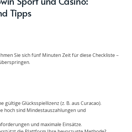
bwin Sport und Casino:
nd Tipps
hmen Sie sich fünf Minuten Zeit für diese Checkliste –
r überspringen.
e gültige Glücksspiellizenz (z. B. aus Curacao).
ie hoch sind Mindestauszahlungen und
forderungen und maximale Einsätze.
erstützt die Plattform Ihre bevorzugte Methode?