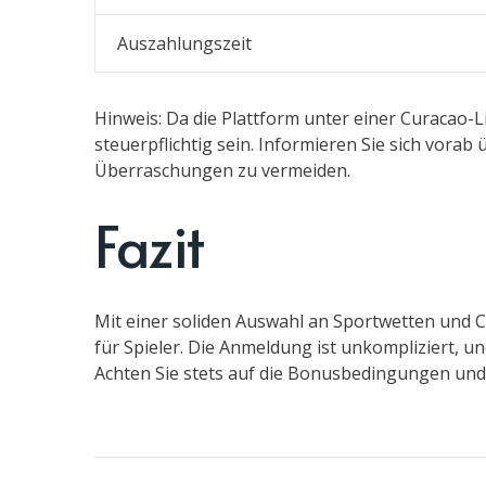
Auszahlungszeit
Hinweis: Da die Plattform unter einer Curacao-
steuerpflichtig sein. Informieren Sie sich vora
Überraschungen zu vermeiden.
Fazit
Mit einer soliden Auswahl an Sportwetten und C
für Spieler. Die Anmeldung ist unkompliziert, u
Achten Sie stets auf die Bonusbedingungen und 