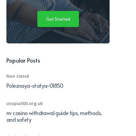
Get Started
Popular Posts
Non classé
Poleznaya-statya-01850
utopia500.org.uk
nv casino withdrawal guide tips, methods,
and safety