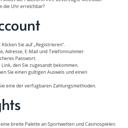
m die Uhr erreichbar?
ccount
 Klicken Sie auf „Registrieren“.
me, Adresse, E-Mail und Telefonnummer.
cheres Passwort.
n Link, den Sie zugesandt bekommen.
chen Sie einen gültigen Ausweis und einen
 Sie eine der verfügbaren Zahlungsmethoden.
ghts
eine breite Palette an Sportwetten und Casinospielen.