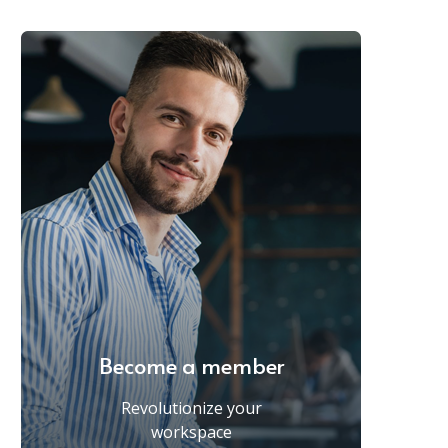
Become a member
Revolutionize your
workspace