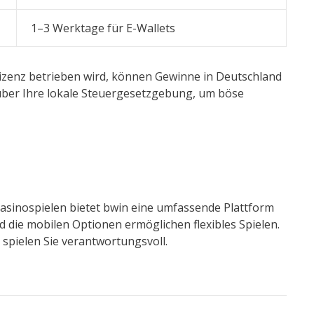
1–3 Werktage für E-Wallets
Lizenz betrieben wird, können Gewinne in Deutschland
b über Ihre lokale Steuergesetzgebung, um böse
asinospielen bietet bwin eine umfassende Plattform
nd die mobilen Optionen ermöglichen flexibles Spielen.
spielen Sie verantwortungsvoll.